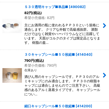
Ｓ３０透明キャップ■単品■
[
490082
]
82
円
(税込)
希望小売価格
:
82
円
主にお酒用の瓶に使われるＰＰ３０という規格に
適合します。 クリアな外観で高級感抜群。 酒類
だけではなく雑貨やハーバリウムなどに活躍して
います。 天面がコルクのタイプは限定品となりま
す。 樹脂の蓋…
３０キャップシール■５０枚組■
[
414040
]
790
円
(税込)
希望小売価格
:
790
円
在庫あり
酒びん用のキャップシールです。ＰＰ３０のアル
ミキャップにのみ適合します。 ＰＰ３０の樹脂キ
ャップには適合しませんのでご注意下さい。 高級
感のあるアルミ蒸着タイプです。 キャップシール
につい…
細口キャップシール■５０枚組■
[
414200
]