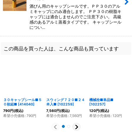
酒びん用のキャップシールです。ＰＰ３０のアル
ミキャップにのみ適合します。 ＰＰ３０の樹脂キ
ャップには適合しませんのでご注意下さい。 高級
感のあるアルミ蒸着タイプです。 キャップシール
につい…
この商品を買った人は、こんな商品も買っています
３０キャップシール■５
スウィング７２０■２４
機械栓■単品■
０枚組■
[
414040
]
本入■
[
102259
]
[
102257
]
790
円
(税込)
7,560
円
(税込)
120
円
(税込)
希望小売価格
:
790
円
希望小売価格
:
7,560
円
希望小売価格
:
120
円