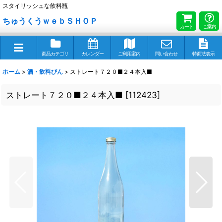
スタイリッシュな飲料瓶
ちゅうくうｗｅｂＳＨＯＰ
カート
ご案内
商品カテゴリ
カレンダー
ご利用案内
問い合わせ
特商法表示
ホーム
>
酒・飲料びん
>
ストレート７２０■２４本入■
ストレート７２０■２４本入■
[
112423
]