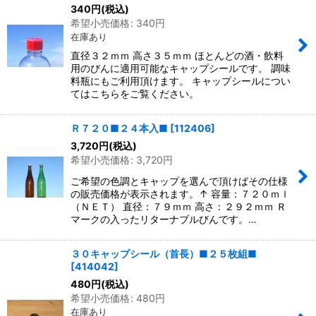
340
円
(税込)
希望小売価格
:
340
円
在庫あり
直径３２ｍｍ 高さ３５ｍｍ ほとんどの酒・飲料
用のびんに適用可能なキャップシールです。 調味
料瓶にもご利用頂けます。 キャップシールについ
てはこちらをご覧ください。
Ｒ７２０■２４本入■
[
112406
]
3,720
円
(税込)
希望小売価格
:
3,720
円
ご希望の色調とキャップを選んで頂けばその仕様
の販売価格が表示されます。↑ 容量：７２０ｍｌ
（ＮＥＴ） 直径：７９ｍｍ 高さ：２９２ｍｍ Ｒ
マークの入ったリターナブルびんです。…
３０キャップシール（首長）■２５枚組■
[
414042
]
480
円
(税込)
希望小売価格
:
480
円
在庫あり