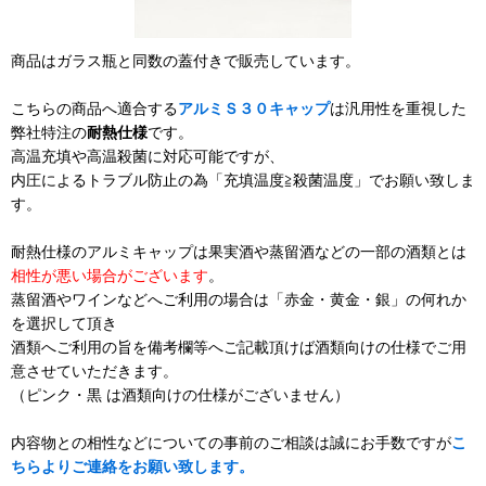
商品はガラス瓶と同数の蓋付きで販売しています。
こちらの商品へ適合する
アルミＳ３０キャップ
は汎用性を重視した
弊社特注の
耐熱仕様
です。
高温充填や高温殺菌に対応可能ですが、
内圧によるトラブル防止の為「充填温度≧殺菌温度」でお願い致しま
す。
耐熱仕様のアルミキャップは果実酒や蒸留酒などの一部の酒類とは
相性が悪い場合がございます
。
蒸留酒やワインなどへご利用の場合は「赤金・黄金・銀」の何れか
を選択して頂き
酒類へご利用の旨を備考欄等へご記載頂けば酒類向けの仕様でご用
意させていただきます。
（ピンク・黒 は酒類向けの仕様がございません）
内容物との相性などについての事前のご相談は誠にお手数ですが
こ
ちらよりご連絡をお願い致します。