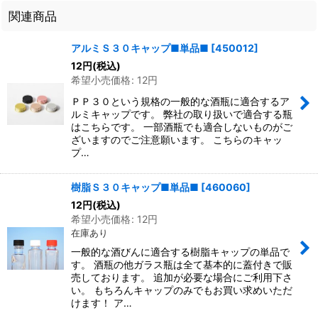
関連商品
アルミＳ３０キャップ■単品■
[
450012
]
12
円
(税込)
希望小売価格
:
12
円
ＰＰ３０という規格の一般的な酒瓶に適合するア
ルミキャップです。 弊社の取り扱いで適合する瓶
はこちらです。 一部酒瓶でも適合しないものがご
ざいますのでご注意願います。 こちらのキャッ
プ…
樹脂Ｓ３０キャップ■単品■
[
460060
]
12
円
(税込)
希望小売価格
:
12
円
在庫あり
一般的な酒びんに適合する樹脂キャップの単品で
す。 酒瓶の他ガラス瓶は全て基本的に蓋付きで販
売しております。 追加が必要な場合にご利用下さ
い。 もちろんキャップのみでもお買い求めいただ
けます！ ア…