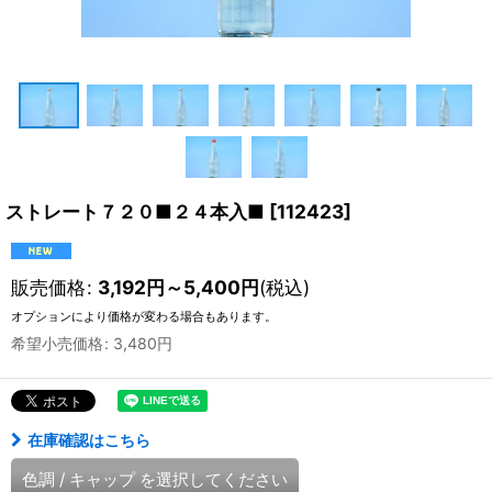
ストレート７２０■２４本入■
[
112423
]
販売価格
:
3,192
円
～5,400
円
(税込)
オプションにより価格が変わる場合もあります。
希望小売価格
:
3,480
円
在庫確認はこちら
色調
/
キャップ
を選択してください