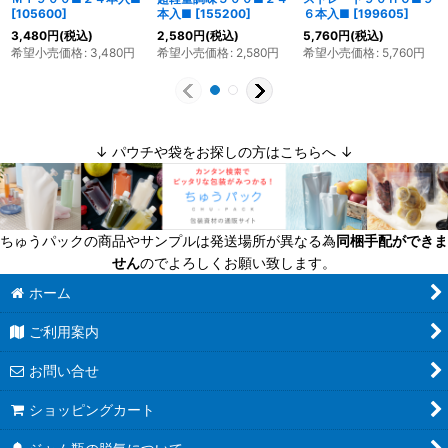
[
105600
]
本入■
[
155200
]
６本入■
[
199605
]
3,480
円
(税込)
2,580
円
(税込)
5,760
円
(税込)
希望小売価格
:
3,480
円
希望小売価格
:
2,580
円
希望小売価格
:
5,760
円
↓ パウチや袋をお探しの方はこちらへ ↓
ちゅうパックの商品やサンプルは発送場所が異なる為
同梱手配ができま
せん
のでよろしくお願い致します。
ホーム
ご利用案内
お問い合せ
ショッピングカート