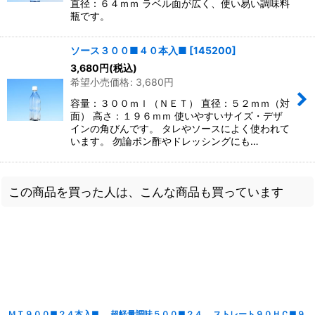
直径：６４ｍｍ ラベル面が広く、使い易い調味料
瓶です。
ソース３００■４０本入■
[
145200
]
3,680
円
(税込)
希望小売価格
:
3,680
円
容量：３００ｍｌ（ＮＥＴ） 直径：５２ｍｍ（対
面） 高さ：１９６ｍｍ 使いやすいサイズ・デザ
インの角びんです。 タレやソースによく使われて
います。 勿論ポン酢やドレッシングにも…
この商品を買った人は、こんな商品も買っています
ＭＴ９００■２４本入■
超軽量調味５００■２４
ストレート９０ＨＣ■９