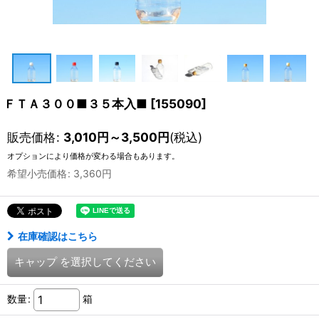
ＦＴＡ３００■３５本入■
[
155090
]
販売価格
:
3,010
円
～3,500
円
(税込)
オプションにより価格が変わる場合もあります。
希望小売価格
:
3,360
円
在庫確認はこちら
キャップ
を選択してください
数量
:
箱