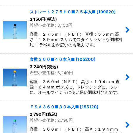
ストレート２７５ＨＣ■３５本入■
[
199620
]
3,150
円
(税込)
希望小売価格
:
3,150
円
容量：２７５ｍｌ（ＮＥＴ） 直径：５５ｍｍ 高
さ：１８９ｍｍ スリムでスタイリッシュな調味料
瓶！ ラベル面が広いのも魅力です。
食酢３６０■４０本入■
[
105200
]
3,240
円
(税込)
希望小売価格
:
3,240
円
容量：３６０ml（ＮＥＴ） 高さ：１９４ｍｍ 直
径：６４ｍｍ ポンズに、ドレッシングに、タレ
に、オールマイティに使い易い調味料びんです。
ＦＳＡ３６０■３０本入■
[
155120
]
2,790
円
(税込)
希望小売価格
:
2,790
円
容量：３６０ｍｌ（ＮＥＴ） 高さ：１９４ｍｍ