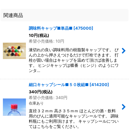
関連商品
調味料キャップ■単品■
[
475000
]
10
円
(税込)
希望小売価格
:
10
円
液切れの良い調味料用の樹脂製キャップです。 び
んの上から押さえつけるだけで打栓できます。 打
栓が固い場合はキャップを温めて頂けば改善しま
す。 ヒンジキャップは蝶番（ヒンジ）のようにワ
ンタ…
細口キャップシール■５０枚組■
[
414200
]
340
円
(税込)
希望小売価格
:
340
円
在庫あり
直径３２ｍｍ 高さ３５ｍｍ ほとんどの酒・飲料
用のびんに適用可能なキャップシールです。 調味
料瓶にもご利用頂けます。 キャップシールについ
てはこちらをご覧ください。