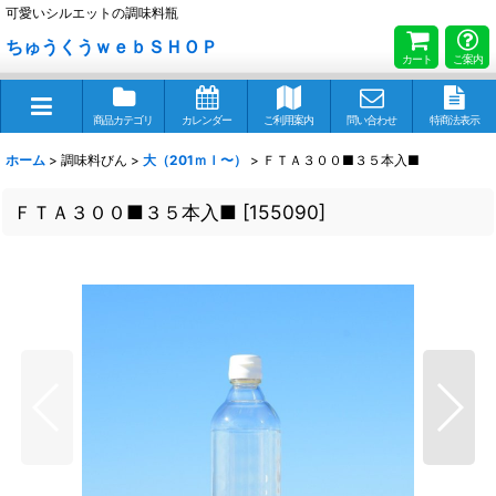
可愛いシルエットの調味料瓶
ちゅうくうｗｅｂＳＨＯＰ
カート
ご案内
商品カテゴリ
カレンダー
ご利用案内
問い合わせ
特商法表示
ホーム
>
調味料びん
>
大（201ｍｌ〜）
>
ＦＴＡ３００■３５本入■
ＦＴＡ３００■３５本入■
[
155090
]