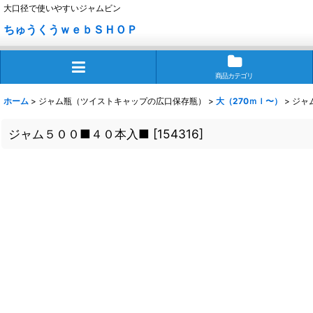
大口径で使いやすいジャムビン
ちゅうくうｗｅｂＳＨＯＰ
商品カテゴリ
ホーム
>
ジャム瓶（ツイストキャップの広口保存瓶）
>
大（270ｍｌ〜）
>
ジャ
ジャム５００■４０本入■
[
154316
]