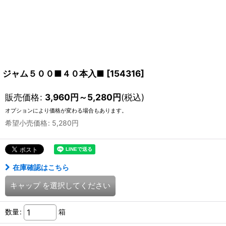
ジャム５００■４０本入■
[
154316
]
販売価格
:
3,960
円
～5,280
円
(税込)
オプションにより価格が変わる場合もあります。
希望小売価格
:
5,280
円
在庫確認はこちら
キャップ
を選択してください
数量
:
箱