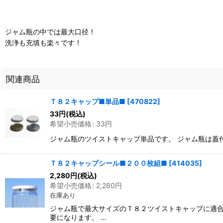
ジャム瓶の中では最大口径！
洗浄も充填も楽々です！
関連商品
Ｔ８２キャップ■単品■
[
470822
]
33
円
(税込)
希望小売価格
:
33
円
ジャム瓶のツイストキャップ単品です。 ジャム瓶は蓋
Ｔ８２キャップシール■２００枚組■
[
414035
]
2,280
円
(税込)
希望小売価格
:
2,280
円
在庫あり
ジャム瓶で最大サイズのＴ８２ツイストキャップに適合
要になります。 …