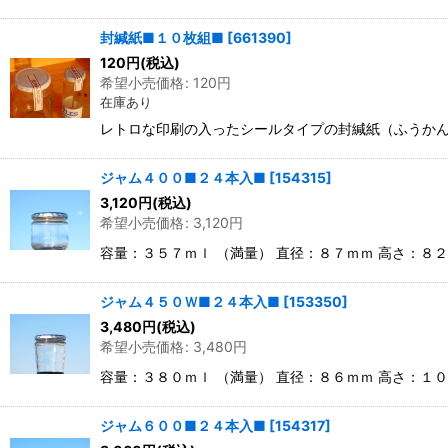
封緘紙■１０枚組■
[
661390
]
120
円
(税込)
希望小売価格
:
120
円
在庫あり
レトロな印刷の入ったシールタイプの封緘紙（ふうかん
ジャム４００■２４本入■
[
154315
]
3,120
円
(税込)
希望小売価格
:
3,120
円
容量：３５７ｍｌ （満量） 直径：８７ｍｍ 高さ：８
ジャム４５０Ｗ■２４本入■
[
153350
]
3,480
円
(税込)
希望小売価格
:
3,480
円
容量：３８０ｍｌ （満量） 直径：８６ｍｍ 高さ：１
ジャム６００■２４本入■
[
154317
]