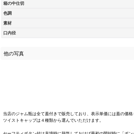
箱の中仕切
色調
素材
口内径
他の写真
当店のジャム瓶は全て蓋付きで販売しており、表示単価には蓋の価格
ツイストキャップは４種類から選んでいただけます。
セーフティボタン付は充填時に脱気しておけば最初の開封時に「ポン