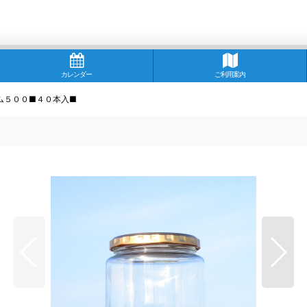
カレンダー
ご利用案内
ム５００■４０本入■