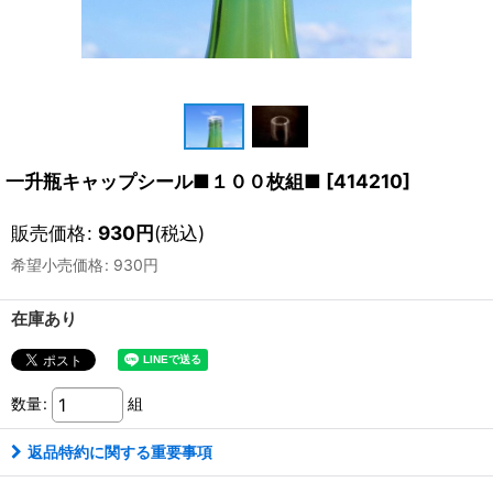
一升瓶キャップシール■１００枚組■
[
414210
]
販売価格
:
930
円
(税込)
希望小売価格
:
930
円
在庫あり
数量
:
組
返品特約に関する重要事項