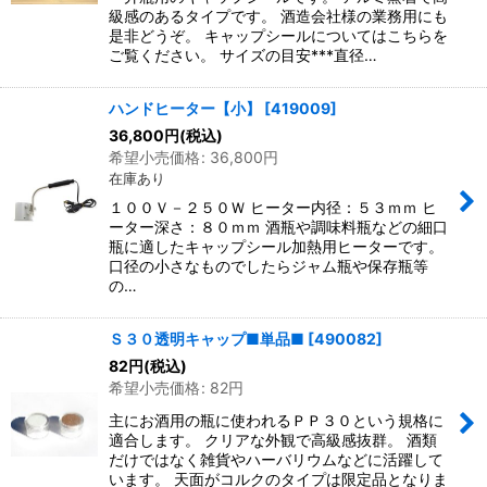
級感のあるタイプです。 酒造会社様の業務用にも
是非どうぞ。 キャップシールについてはこちらを
ご覧ください。 サイズの目安***直径…
ハンドヒーター【小】
[
419009
]
36,800
円
(税込)
希望小売価格
:
36,800
円
在庫あり
１００Ｖ－２５０Ｗ ヒーター内径：５３ｍｍ ヒ
ーター深さ：８０ｍｍ 酒瓶や調味料瓶などの細口
瓶に適したキャップシール加熱用ヒーターです。
口径の小さなものでしたらジャム瓶や保存瓶等
の…
Ｓ３０透明キャップ■単品■
[
490082
]
82
円
(税込)
希望小売価格
:
82
円
主にお酒用の瓶に使われるＰＰ３０という規格に
適合します。 クリアな外観で高級感抜群。 酒類
だけではなく雑貨やハーバリウムなどに活躍して
います。 天面がコルクのタイプは限定品となりま