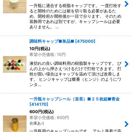
一升瓶に適合する樹脂キャップです。 一度打栓す
ると開栓のためには裾を切り取る必要があるた
め、開栓前か開栓後か一目で分ります。 そのため
装飾用であれば別ですが、キャップシールは必要
ありません。 …
調味料キャップ■単品■
[
475000
]
10
円
(税込)
希望小売価格
:
10
円
液切れの良い調味料用の樹脂製キャップです。 び
んの上から押さえつけるだけで打栓できます。 打
栓が固い場合はキャップを温めて頂けば改善しま
す。 ヒンジキャップは蝶番（ヒンジ）のようにワ
ンタ…
一升瓶キャップシール（首長）■２５枚組■青金
[
414170
]
600
円
(税込)
希望小売価格
:
600
円
在庫あり
一升瓶用のキャップシールです。 アルミ蒸着で高