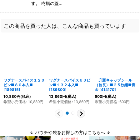
す。 樹脂の蓋…
この商品を買った人は、こんな商品も買っています
ワグナースパイス１２０
ワグナースパイス６０ビ
一升瓶キャップシール
ビン■８０本入■
ン■１３２本入■
（首長）■２５枚組■青
[
189815
]
[
189800
]
金
[
414170
]
10,880
円
(税込)
13,860
円
(税込)
600
円
(税込)
希望小売価格
:
10,880
円
希望小売価格
:
13,860
円
希望小売価格
:
600
円
↓ パウチや袋をお探しの方はこちらへ ↓