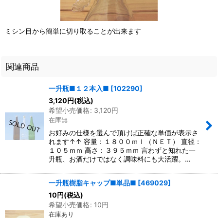
ミシン目から簡単に切り取ることが出来ます
関連商品
一升瓶■１２本入■
[
102290
]
3,120
円
(税込)
希望小売価格
:
3,120
円
在庫無
お好みの仕様を選んで頂けば正確な単価が表示さ
れます↑↑ 容量：１８００ｍｌ（ＮＥＴ） 直径：
１０５ｍｍ 高さ：３９５ｍｍ 言わずと知れた一
升瓶、お酒だけではなく調味料にも大活躍。…
一升瓶樹脂キャップ■単品■
[
469029
]
10
円
(税込)
希望小売価格
:
10
円
在庫あり