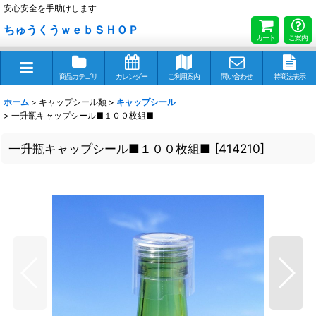
安心安全を手助けします
ちゅうくうｗｅｂＳＨＯＰ
カート
ご案内
商品カテゴリ
カレンダー
ご利用案内
問い合わせ
特商法表示
ホーム
>
キャップシール類
>
キャップシール
>
一升瓶キャップシール■１００枚組■
一升瓶キャップシール■１００枚組■
[
414210
]