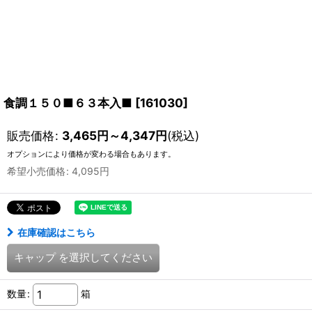
食調１５０■６３本入■
[
161030
]
販売価格
:
3,465
円
～4,347
円
(税込)
オプションにより価格が変わる場合もあります。
希望小売価格
:
4,095
円
在庫確認はこちら
キャップ
を選択してください
数量
:
箱