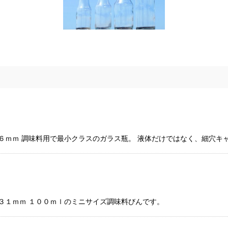
１６ｍｍ 調味料用で最小クラスのガラス瓶。 液体だけではなく、細穴
１３１ｍｍ １００ｍｌのミニサイズ調味料びんです。