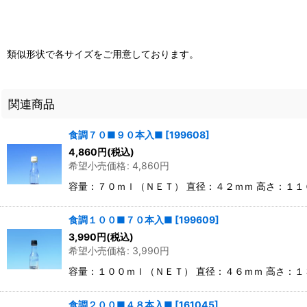
類似形状で各サイズをご用意しております。
関連商品
食調７０■９０本入■
[
199608
]
4,860
円
(税込)
希望小売価格
:
4,860
円
容量：７０ｍｌ（ＮＥＴ） 直径：４２ｍｍ 高さ：１
食調１００■７０本入■
[
199609
]
3,990
円
(税込)
希望小売価格
:
3,990
円
容量：１００ｍｌ（ＮＥＴ） 直径：４６ｍｍ 高さ：
食調２００■４８本入■
[
161045
]