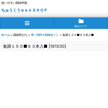
使いやすい調味料瓶
ちゅうくうｗｅｂＳＨＯＰ
商品カテゴリ
ホーム
>
調味料びん
>
中（101〜200ｍｌ）
>
食調１５０■６３本入■
食調１５０■６３本入■
[
161030
]