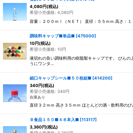
4,080
円
(税込)
希望小売価格
:
4,080
円
容量：２００ｍｌ（ＮＥＴ） 直径：５５ｍｍ 高さ：
調味料キャップ■単品■
[
475000
]
10
円
(税込)
希望小売価格
:
10
円
液切れの良い調味料用の樹脂製キャップです。 びんの
うにワンタ…
細口キャップシール■５０枚組■
[
414200
]
340
円
(税込)
希望小売価格
:
340
円
在庫あり
直径３２ｍｍ 高さ３５ｍｍ ほとんどの酒・飲料用の
Ｂ食品１５０■４８本入■
[
113117
]
3,360
円
(税込)
希望小売価格
:
3,360
円