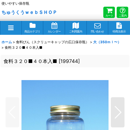
使いやすい保存瓶
ちゅうくうｗｅｂＳＨＯＰ
カート
ご案内
商品カテゴリ
カレンダー
ご利用案内
問い合わせ
特商法表示
ホーム
>
食料びん（スクリューキャップの広口保存瓶）
>
大（350ｍｌ〜）
>
食料３２０■４０本入■
食料３２０■４０本入■
[
199744
]