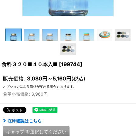
食料３２０■４０本入■
[
199744
]
販売価格
:
3,080
円
～5,160
円
(税込)
オプションにより価格が変わる場合もあります。
希望小売価格
:
3,960
円
在庫確認はこちら
キャップ
を選択してください