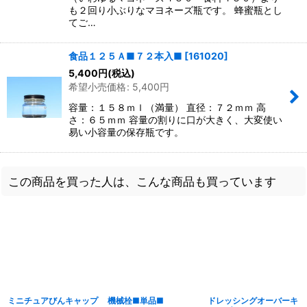
も２回り小ぶりなマヨネーズ瓶です。 蜂蜜瓶とし
てご…
食品１２５Ａ■７２本入■
[
161020
]
5,400
円
(税込)
希望小売価格
:
5,400
円
容量：１５８ｍｌ（満量） 直径：７２ｍｍ 高
さ：６５ｍｍ 容量の割りに口が大きく、大変使い
易い小容量の保存瓶です。
この商品を買った人は、こんな商品も買っています
ミニチュアびんキャップ
機械栓■単品■
ドレッシングオーバーキ