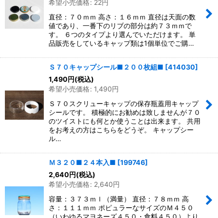
希望小売価格
:
22
円
直径：７０ｍｍ 高さ：１６ｍｍ 直径は天面の数
値であり、一番下のリブの部分は約７３ｍｍで
す。 ６つのタイプより選んでいただけます。 単
品販売をしているキャップ類は1個単位でご購…
Ｓ７０キャップシール■２００枚組■
[
414030
]
1,490
円
(税込)
希望小売価格
:
1,490
円
Ｓ７０スクリューキャップの保存瓶蓋用キャップ
シールです。 積極的にお勧めは致しませんが７０
のツイストにも何とか使うことは出来ます。 共用
をお考えの方はこちらをどうぞ。 キャップシー
ル…
Ｍ３２０■２４本入■
[
199746
]
2,640
円
(税込)
希望小売価格
:
2,640
円
容量：３７３ｍｌ（満量） 直径：７８ｍｍ 高
さ：１１１ｍｍ ポピュラーなサイズのＭ４５０
（いわゆるマヨネーズ４５０・食料４５０）より