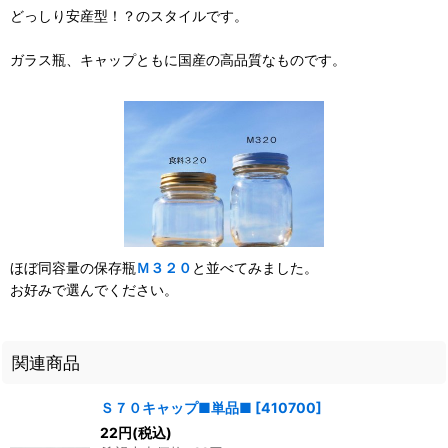
どっしり安産型！？のスタイルです。
ガラス瓶、キャップともに国産の高品質なものです。
ほぼ同容量の保存瓶
Ｍ３２０
と並べてみました。
お好みで選んでください。
関連商品
Ｓ７０キャップ■単品■
[
410700
]
22
円
(税込)