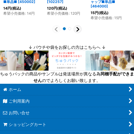
■単品■
[
450002
]
[
102257
]
ャップ■単品■
[
464000
]
14
円
(税込)
120
円
(税込)
15
円
(税込)
希望小売価格
:
14
円
希望小売価格
:
120
円
希望小売価格
:
15
円
↓ パウチや袋をお探しの方はこちらへ ↓
ちゅうパックの商品やサンプルは発送場所が異なる為
同梱手配ができま
せん
のでよろしくお願い致します。
ホーム
ご利用案内
お問い合せ
ショッピングカート