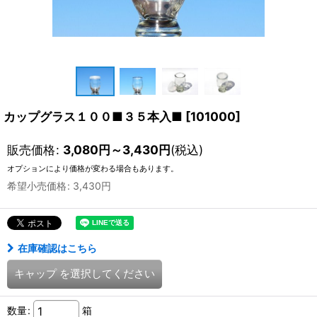
カップグラス１００■３５本入■
[
101000
]
販売価格
:
3,080
円
～3,430
円
(税込)
オプションにより価格が変わる場合もあります。
希望小売価格
:
3,430
円
在庫確認はこちら
キャップ
を選択してください
数量
:
箱