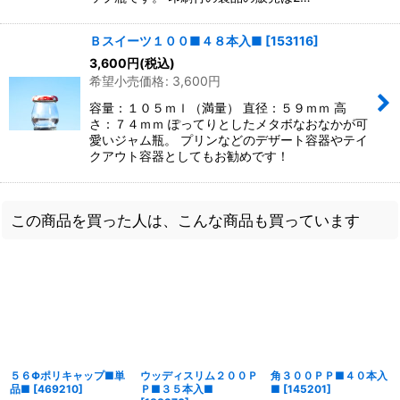
Ｂスイーツ１００■４８本入■
[
153116
]
3,600
円
(税込)
希望小売価格
:
3,600
円
容量：１０５ｍｌ（満量） 直径：５９ｍｍ 高
さ：７４ｍｍ ぽってりとしたメタボなおなかが可
愛いジャム瓶。 プリンなどのデザート容器やテイ
クアウト容器としてもお勧めです！
この商品を買った人は、こんな商品も買っています
５６Φポリキャップ■単
ウッディスリム２００Ｐ
角３００ＰＰ■４０本入
品■
[
469210
]
Ｐ■３５本入■
■
[
145201
]