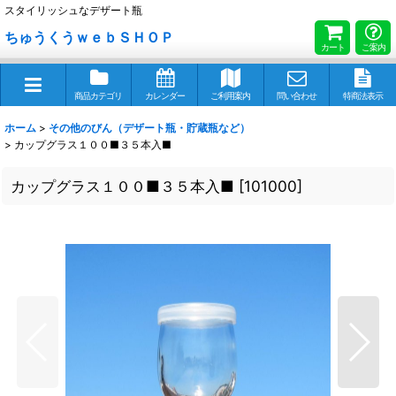
スタイリッシュなデザート瓶
ちゅうくうｗｅｂＳＨＯＰ
カート
ご案内
商品カテゴリ
カレンダー
ご利用案内
問い合わせ
特商法表示
ホーム
>
その他のびん（デザート瓶・貯蔵瓶など）
>
カップグラス１００■３５本入■
カップグラス１００■３５本入■
[
101000
]