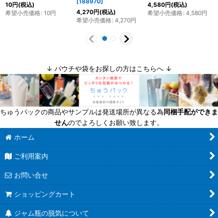
[
188970
]
10
円
(税込)
4,580
円
(税込)
4,270
円
(税込)
希望小売価格
:
10
円
希望小売価格
:
4,580
円
希望小売価格
:
4,270
円
↓ パウチや袋をお探しの方はこちらへ ↓
ちゅうパックの商品やサンプルは発送場所が異なる為
同梱手配ができま
せん
のでよろしくお願い致します。
ホーム
ご利用案内
お問い合せ
ショッピングカート
ジャム瓶の脱気について