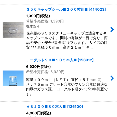
Ｓ５６キャップシール■２００枚組■
[
414023
]
1,390
円
(税込)
希望小売価格
:
1,390
円
在庫あり
保存瓶のＳ５６スクリューキャップに適合するキ
ャップシールです。 開封の有無が一目で分り、商
品の安心・安全の証明に役立ちます。 サイズの目
安 *** 直径５６ｍｍ、高さ２１ｍｍ キ…
ヨーグルト９０■１０５本入■
[
156912
]
6,930
円
(税込)
希望小売価格
:
6,930
円
容量：９０ｍｌ（ＮＥＴ） 直径：５７ｍｍ 高
さ：７５ｍｍ デザート容器やプリン容器に最適な
肉厚のガラス瓶。 ヨーグルト瓶タイプの牛乳瓶で
す。
ＡＳ１００■８０本入■
[
126100
]
4,960
円
(税込)