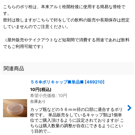
こちらのポリ栓は、本来アルミ栓開栓後に使用する簡易な替栓で
す。
密封は致しますがこちらで封をしての飲料の販売や長期保存は想定
していませんのでご注意ください。
（屋外販売やテイクアウトなど短期間で消費する用途であれば飲料
でもご利用可能です）
関連商品
５６Φポリキャップ■単品■
[
469210
]
10
円
(税込)
希望小売価格
:
10
円
在庫あり
カップ瓶などの５６ｍｍ径の口部に適合するポリ
栓です。 単品販売をしているキャップ類は1個単
位でご購入頂けるように設定されておりますが こ
ちらは購入数量の調整が自在にできるようにとい
う目的で…