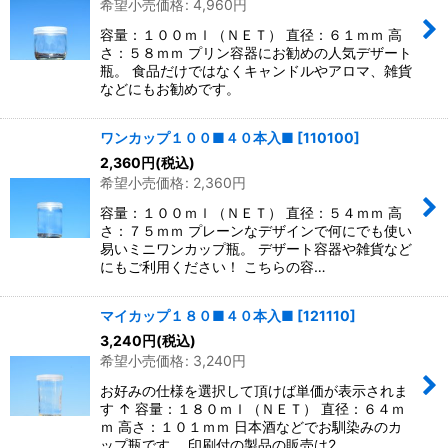
希望小売価格
:
4,960
円
容量：１００ｍｌ（ＮＥＴ） 直径：６１ｍｍ 高
さ：５８ｍｍ プリン容器にお勧めの人気デザート
瓶。 食品だけではなくキャンドルやアロマ、雑貨
などにもお勧めです。
ワンカップ１００■４０本入■
[
110100
]
2,360
円
(税込)
希望小売価格
:
2,360
円
容量：１００ｍｌ（ＮＥＴ） 直径：５４ｍｍ 高
さ：７５ｍｍ プレーンなデザインで何にでも使い
易いミニワンカップ瓶。 デザート容器や雑貨など
にもご利用ください！ こちらの容…
マイカップ１８０■４０本入■
[
121110
]
3,240
円
(税込)
希望小売価格
:
3,240
円
お好みの仕様を選択して頂けば単価が表示されま
す ↑ 容量：１８０ｍｌ（ＮＥＴ） 直径：６４ｍ
ｍ 高さ：１０１ｍｍ 日本酒などでお馴染みのカ
ップ瓶です。 印刷付の製品の販売は2…