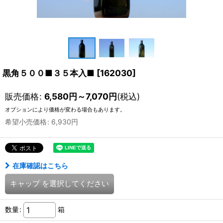
黒角５００■３５本入■
[
162030
]
販売価格
:
6,580
円
～7,070
円
(税込)
オプションにより価格が変わる場合もあります。
希望小売価格
:
6,930
円
在庫確認はこちら
キャップ
を選択してください
数量
:
箱