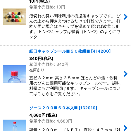
10
円
(税込)
希望小売価格
:
10
円
液切れの良い調味料用の樹脂製キャップです。 び
んの上から押さえつけるだけで打栓できます。 打
栓が固い場合はキャップを温めて頂けば改善しま
す。 ヒンジキャップは蝶番（ヒンジ）のようにワ
ンタ…
細口キャップシール■５０枚組■
[
414200
]
340
円
(税込)
希望小売価格
:
340
円
在庫あり
直径３２ｍｍ 高さ３５ｍｍ ほとんどの酒・飲料
用のびんに適用可能なキャップシールです。 調味
料瓶にもご利用頂けます。 キャップシールについ
てはこちらをご覧ください。
ソース２００■６０本入■
[
162010
]
4,680
円
(税込)
希望小売価格
:
4,680
円
容量：２００ｍｌ（ＮＥＴ） 直径：４７ｍｍ（対