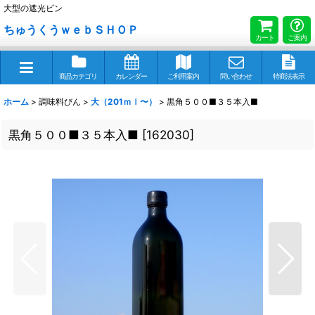
大型の遮光ビン
ちゅうくうｗｅｂＳＨＯＰ
カート
ご案内
商品カテゴリ
カレンダー
ご利用案内
問い合わせ
特商法表示
ホーム
>
調味料びん
>
大（201ｍｌ〜）
>
黒角５００■３５本入■
黒角５００■３５本入■
[
162030
]