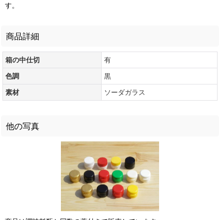
す。
商品詳細
箱の中仕切
有
色調
黒
素材
ソーダガラス
他の写真