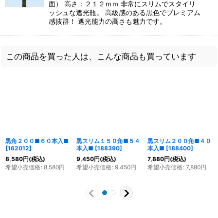
面） 高さ：２１２ｍｍ 非常にスリムでスタイリ
ッシュな遮光瓶。 高級感のある黒色でプレミアム
感抜群！ 遮光能力の高さも魅力です。
この商品を買った人は、こんな商品も買っています
黒角２００■６０本入■
黒スリム１５０角■５４
黒スリム２００角■４０
[
162012
]
本入■
[
188390
]
本入■
[
188400
]
8,580
円
(税込)
9,450
円
(税込)
7,880
円
(税込)
希望小売価格
:
8,580
円
希望小売価格
:
9,450
円
希望小売価格
:
7,880
円