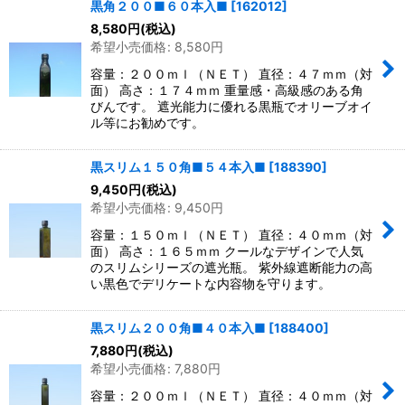
黒角２００■６０本入■
[
162012
]
8,580
円
(税込)
希望小売価格
:
8,580
円
容量：２００ｍｌ（ＮＥＴ） 直径：４７ｍｍ（対
面） 高さ：１７４ｍｍ 重量感・高級感のある角
びんです。 遮光能力に優れる黒瓶でオリーブオイ
ル等にお勧めです。
黒スリム１５０角■５４本入■
[
188390
]
9,450
円
(税込)
希望小売価格
:
9,450
円
容量：１５０ｍｌ（ＮＥＴ） 直径：４０ｍｍ（対
面） 高さ：１６５ｍｍ クールなデザインで人気
のスリムシリーズの遮光瓶。 紫外線遮断能力の高
い黒色でデリケートな内容物を守ります。
黒スリム２００角■４０本入■
[
188400
]
7,880
円
(税込)
希望小売価格
:
7,880
円
容量：２００ｍｌ（ＮＥＴ） 直径：４０ｍｍ（対