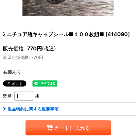
ミニチュア瓶キャップシール■１００枚組■
[
414090
]
販売価格
:
770
円
(税込)
希望小売価格
:
770
円
在庫あり
数量
:
組
返品特約に関する重要事項
カートに入れる