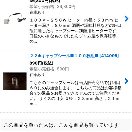
36,800
円
(税込)
希望小売価格
:
36,800
円
在庫あり
１００Ｖ－２５０Ｗ ヒーター内径：５３ｍｍ ヒ
ーター深さ：８０ｍｍ 酒瓶や調味料瓶などの細口
瓶に適したキャップシール加熱用ヒーターです。
口径の小さなものでしたらジャム瓶や保存瓶等
の…
２２Φキャップシール■１００枚組■
[
414095
]
890
円
(税込)
希望小売価格
:
890
円
在庫あり
こちらのキャップシールは当店販売商品では細口
６０にのみ適合します。 こちらの商品はお客様都
合での返品をお受けできませんのでご注意くださ
い。 サイズの目安 直径：２３ｍｍ 高さ：２１ｍ
ｍ…
この商品を買った人は、こんな商品も買っています