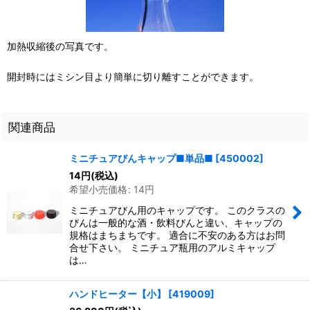
加熱収縮後の写真です。
開封時にはミシン目より簡単に切り離すことができます。
関連商品
ミニチュアびんキャップ■単品■
[
450002
]
14
円
(税込)
希望小売価格
:
14
円
ミニチュアびん用のキャップです。 このクラスの
びんは一般的な酒・飲料びんと違い、キャップの
規格はまちまちです。 適合に不安のある方はお問
合せ下さい。 ミニチュア瓶用のアルミキャップ
は…
ハンドヒーター【小】
[
419009
]