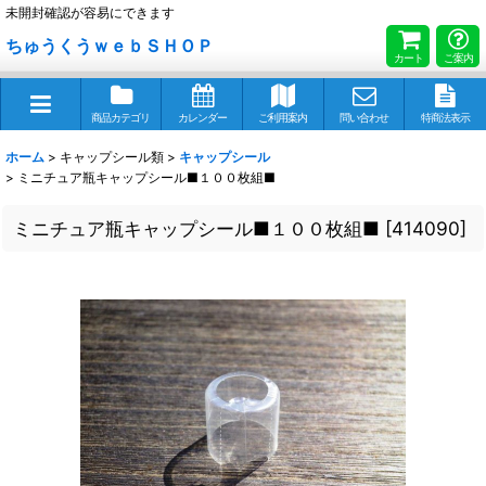
未開封確認が容易にできます
ちゅうくうｗｅｂＳＨＯＰ
カート
ご案内
商品カテゴリ
カレンダー
ご利用案内
問い合わせ
特商法表示
ホーム
>
キャップシール類
>
キャップシール
>
ミニチュア瓶キャップシール■１００枚組■
ミニチュア瓶キャップシール■１００枚組■
[
414090
]