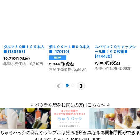
ダルマ５０■１２６本入
酒１００ｍｌ■６０本入
スパイス７０キャップシ
■
[
188555
]
■
[
170110
]
ール■２００枚組■
[
414470
]
10,710
円
(税込)
2,080
円
(税込)
希望小売価格
:
10,710
円
5,940
円
(税込)
希望小売価格
:
2,080
円
希望小売価格
:
5,940
円
↓ パウチや袋をお探しの方はこちらへ ↓
ちゅうパックの商品やサンプルは発送場所が異なる為
同梱手配ができま
せん
のでよろしくお願い致します。