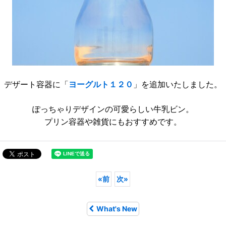
デザート容器に「
ヨーグルト１２０
」を追加いたしました。
ぽっちゃりデザインの可愛らしい牛乳ビン。
プリン容器や雑貨にもおすすめです。
«
前
次
»
What's New