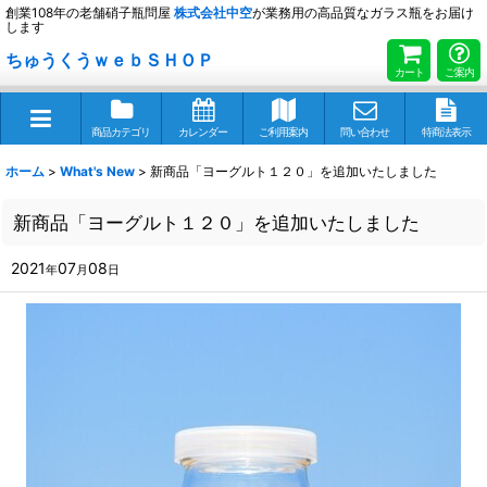
創業108年の老舗硝子瓶問屋
株式会社
中空
が業務用の高品質なガラス瓶をお届け
します
ちゅうくうｗｅｂＳＨＯＰ
カート
ご案内
商品カテゴリ
カレンダー
ご利用案内
問い合わせ
特商法表示
ホーム
>
What's New
>
新商品「ヨーグルト１２０」を追加いたしました
新商品「ヨーグルト１２０」を追加いたしました
2021
07
08
年
月
日