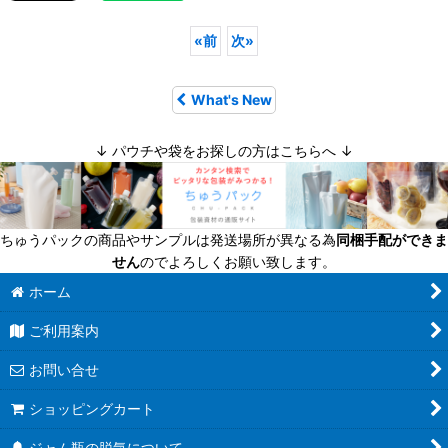
«
前
次
»
What's New
↓ パウチや袋をお探しの方はこちらへ ↓
ちゅうパックの商品やサンプルは発送場所が異なる為
同梱手配ができま
せん
のでよろしくお願い致します。
ホーム
ご利用案内
お問い合せ
ショッピングカート
ジャム瓶の脱気について