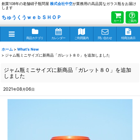
創業108年の老舗硝子瓶問屋
株式会社
中空
が業務用の高品質なガラス瓶をお届け
します
ちゅうくうｗｅｂＳＨＯＰ
カート
ご案内
商品カテゴリ
カレンダー
ご利用案内
問い合わせ
特商法表示
ホーム
>
What's New
>
ジャム瓶ミニサイズに新商品「ガレット８０」を追加しました
ジャム瓶ミニサイズに新商品「ガレット８０」を追加
しました
2021
08
06
年
月
日