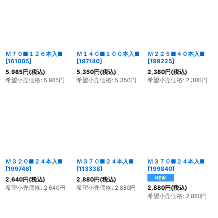
並び順
:
絞り込む
Ｍ７０■１２６本入■
Ｍ１４０■１００本入■
Ｍ２２５■４０本入■
[
161005
]
[
197140
]
[
198225
]
5,985
円
(税込)
5,350
円
(税込)
2,380
円
(税込)
希望小売価格
:
5,985
円
希望小売価格
:
5,350
円
希望小売価格
:
2,380
円
Ｍ３２０■２４本入■
Ｍ３７０■２４本入■
Ｍ３７０■２４本入■
[
199746
]
[
113338
]
[
199840
]
2,640
円
(税込)
2,880
円
(税込)
希望小売価格
:
2,640
円
希望小売価格
:
2,880
円
2,880
円
(税込)
希望小売価格
:
2,880
円