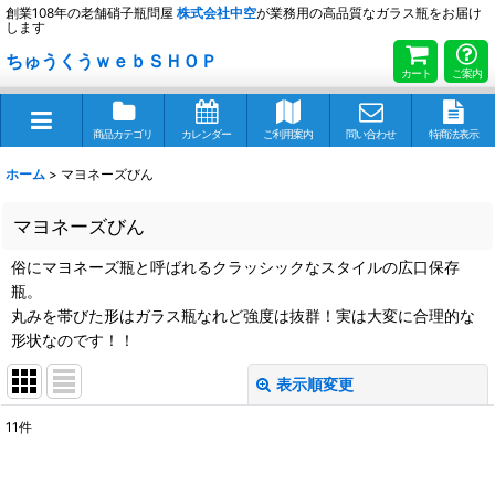
創業108年の老舗硝子瓶問屋
株式会社
中空
が業務用の高品質なガラス瓶をお届け
します
ちゅうくうｗｅｂＳＨＯＰ
カート
ご案内
商品カテゴリ
カレンダー
ご利用案内
問い合わせ
特商法表示
ホーム
>
マヨネーズびん
マヨネーズびん
俗にマヨネーズ瓶と呼ばれるクラッシックなスタイルの広口保存
瓶。
丸みを帯びた形はガラス瓶なれど強度は抜群！実は大変に合理的な
形状なのです！！
表示順変更
閉じる
11
件
表示数
: