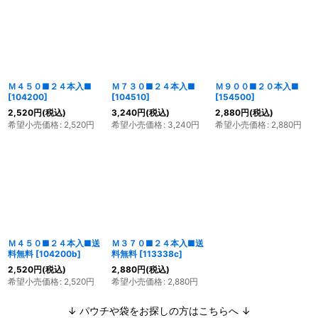
Ｍ４５０■２４本入■
Ｍ７３０■２４本入■
Ｍ９００■２０本入■
[
104200
]
[
104510
]
[
154500
]
2,520
円
(税込)
3,240
円
(税込)
2,880
円
(税込)
希望小売価格
:
2,520
円
希望小売価格
:
3,240
円
希望小売価格
:
2,880
円
Ｍ４５０■２４本入■送
Ｍ３７０■２４本入■送
料無料
[
104200b
]
料無料
[
113338c
]
2,520
円
(税込)
2,880
円
(税込)
希望小売価格
:
2,520
円
希望小売価格
:
2,880
円
↓ パウチや袋をお探しの方はこちらへ ↓