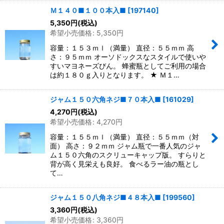
Ｍ１４０■１００本入■
[
197140
]
5,350
円
(税込)
希望小売価格
:
5,350
円
容量：１５３ｍｌ（満量） 直径：５５ｍｍ 高
さ：９５ｍｍ オーソドックスなスタイルで使いや
すいマヨネーズびん。 蜂蜜瓶としてご利用の場合
は約１８０ｇ入りとなります。 ★ Ｍ１…
ジャム１５０六角ネジ■７０本入■
[
161029
]
4,270
円
(税込)
希望小売価格
:
4,270
円
容量：１５５ｍｌ（満量） 直径：５５ｍｍ（対
面） 高さ：９２ｍｍ ジャム瓶で一番人気のジャ
ム１５０六角のスクリューキャップ版。 すらりと
背が高く見栄えも良好。 食べるラー油の瓶とし
て…
ジャム１５０八角ネジ■４８本入■
[
199560
]
3,360
円
(税込)
希望小売価格
:
3,360
円