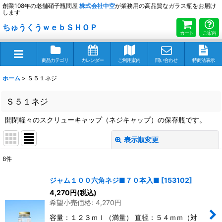
創業108年の老舗硝子瓶問屋
株式会社
中空
が業務用の高品質なガラス瓶をお届け
します
ちゅうくうｗｅｂＳＨＯＰ
カート
ご案内
商品カテゴリ
カレンダー
ご利用案内
問い合わせ
特商法表示
ホーム
>
Ｓ５１ネジ
Ｓ５１ネジ
開閉軽々のスクリューキャップ（ネジキャップ）の保存瓶です。
表示順変更
閉じる
8
件
表示数
:
ジャム１００六角ネジ■７０本入■
[
153102
]
4,270
円
(税込)
並び順
:
希望小売価格
:
4,270
円
容量：１２３ｍｌ（満量） 直径：５４ｍｍ（対
絞り込む