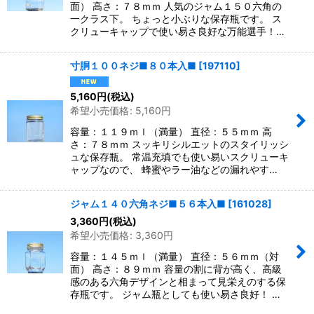
面） 高さ：７８ｍｍ 人気のジャム１５０六角の
一クラス下。 ちょっと小ぶりな保存瓶です。 ス
クリューキャップで使い易さ良好な万能選手！…
寸胴１００ネジ■８０本入■
[
197110
]
5,160
円
(税込)
希望小売価格
:
5,160
円
容量：１１９ｍｌ（満量） 直径：５５ｍｍ 高
さ：７８ｍｍ スッキリシルエットのスタイリッシ
ュな保存瓶。 常温充填でも使い易いスクリューキ
ャップなので、 蜂蜜やラー油などの漏れやす…
ジャム１４０六角ネジ■５６本入■
[
161028
]
3,360
円
(税込)
希望小売価格
:
3,360
円
容量：１４５ｍｌ（満量） 直径：５６ｍｍ（対
面） 高さ：８９ｍｍ 容量の割に背が高く、高級
感のある六角デザインと相まって見栄えのする保
存瓶です。 ジャム瓶としても使い易さ良好！ …