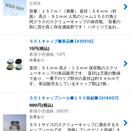
在庫無
容量：１５７ｍｌ（満量） 直径：５６ｍｍ（対
面） 高さ：９１ｍｍ 人気のジャム１５０六角と
同クラスのスクリューキャップの保存瓶。 容量の
割に背が高く存在感抜群です！ ハチミツであれ…
Ｓ５１キャップ■単品■
[
410510
]
15
円
(税込)
希望小売価格
:
15
円
在庫あり
直径：５１ｍｍ 高さ：１２ｍｍ 保存瓶のスクリ
ューキャップの単品販売です。 直径は天面の数値
であり、一番下のリブ部分の直径は約５４ｍｍで
す。 単品販売をしているキャップ類は1個…
Ｓ５１キャップシール■１５０枚組■
[
414007
]
990
円
(税込)
希望小売価格
:
990
円
在庫あり
Ｓ５１サイズのスクリューキャップに適合するキ
ャップシールです。 加熱していただくと収縮しま