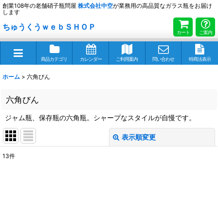
創業108年の老舗硝子瓶問屋
株式会社
中空
が業務用の高品質なガラス瓶をお届け
します
ちゅうくうｗｅｂＳＨＯＰ
カート
ご案内
商品カテゴリ
カレンダー
ご利用案内
問い合わせ
特商法表示
ホーム
>
六角びん
六角びん
ジャム瓶、保存瓶の六角瓶。シャープなスタイルが自慢です。
表示順変更
閉じる
13
件
表示数
:
並び順
:
絞り込む