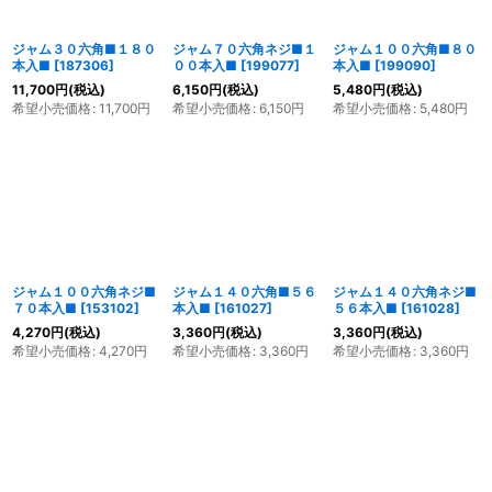
ジャム３０六角■１８０
ジャム７０六角ネジ■１
ジャム１００六角■８０
本入■
[
187306
]
００本入■
[
199077
]
本入■
[
199090
]
11,700
円
(税込)
6,150
円
(税込)
5,480
円
(税込)
希望小売価格
:
11,700
円
希望小売価格
:
6,150
円
希望小売価格
:
5,480
円
ジャム１００六角ネジ■
ジャム１４０六角■５６
ジャム１４０六角ネジ■
７０本入■
[
153102
]
本入■
[
161027
]
５６本入■
[
161028
]
4,270
円
(税込)
3,360
円
(税込)
3,360
円
(税込)
希望小売価格
:
4,270
円
希望小売価格
:
3,360
円
希望小売価格
:
3,360
円