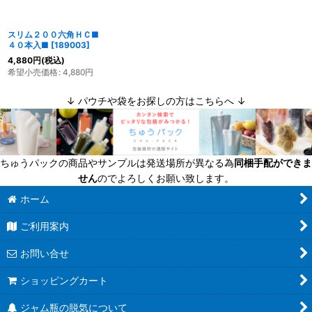
スリム２００六角ＨＣ■
４０本入■
[
189003
]
4,880
円
(税込)
希望小売価格
:
4,880
円
↓ パウチや袋をお探しの方はこちらへ ↓
ちゅうパックの商品やサンプルは発送場所が異なる為
同梱手配ができま
せん
のでよろしくお願い致します。
ホーム
ご利用案内
お問い合せ
ショッピングカート
ジャム瓶の脱気について