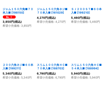
ジャム１５０六角■７０
ジャム１５０六角ネジ■
ＳＪ２００ＳＴ■６０本
本入■
[
198150
]
７０本入■
[
161029
]
入■
[
199210
]
4,270
円
(税込)
5,460
円
(税込)
希望小売価格
:
4,270
円
希望小売価格
:
5,460
円
3,850
円
(税込)
希望小売価格
:
3,850
円
２００六角ネジ■６０本
スリム１００六角ＨＣ■
スリム１５０六角ＨＣ■
入■
[
199211
]
７０本入■
[
188703
]
５４本入■
[
188994
]
5,340
円
(税込)
6,790
円
(税込)
5,940
円
(税込)
希望小売価格
:
5,340
円
希望小売価格
:
6,790
円
希望小売価格
:
5,940
円