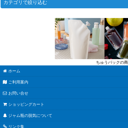
カテゴリで絞り込む
ジャム瓶（ツイストキャップの広口保存瓶） (全商品)
ミニ（〜110ｍｌ）
小（110〜170ｍｌ）
中（170〜270ｍｌ）
ちゅうパックの商
大（270ｍｌ〜）
ホーム
ご利用案内
お問い合せ
ショッピングカート
ジャム瓶の脱気について
リンク集