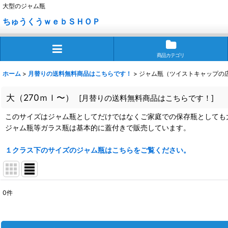
大型のジャム瓶
ちゅうくうｗｅｂＳＨＯＰ
商品カテゴリ
ホーム
>
月替りの送料無料商品はこちらです！
>
ジャム瓶（ツイストキャップの
大（270ｍｌ〜）
[
月替りの送料無料商品はこちらです！
]
このサイズはジャム瓶としてだけではなくご家庭での保存瓶としても
ジャム瓶等ガラス瓶は基本的に蓋付きで販売しています。
１クラス下のサイズのジャム瓶はこちらをご覧ください。
0
件
表示数
:
並び順
: