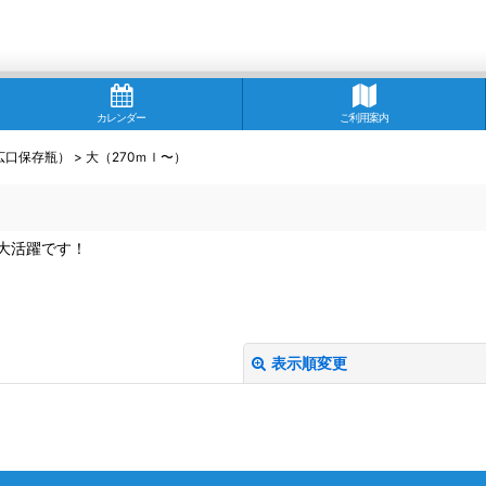
カレンダー
ご利用案内
広口保存瓶）
>
大（270ｍｌ〜）
大活躍です！
表示順変更