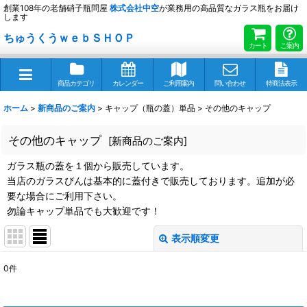
創業108年の老舗硝子瓶問屋
株式会社
中空
が業務用の高品質なガラス瓶をお届け
します
ちゅうくうｗｅｂＳＨＯＰ
カート
ご案内
商品カテゴリ
カレンダー
ご利用案内
問い合わせ
特商法表示
ホーム
>
新商品のご案内
>
キャップ（瓶の蓋）単品
>
その他のキャップ
その他のキャップ
[
新商品のご案内
]
ガラス瓶の蓋を１個から販売しています。
当店のガラスびんは基本的に蓋付きで販売しております。追加が必
要な場合にご利用下さい。
勿論キャップ単品でも大歓迎です！
表示順変更
閉じる
0
件
表示数
: