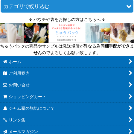
並び順
:
カテゴリで絞り込む
↓ パウチや袋をお探しの方はこちらへ ↓
絞り込む
キャップ（瓶の蓋）単品 (全商品)
ツイストキャップ
ちゅうパックの商品やサンプルは発送場所が異なる為
同梱手配ができま
スクリューキャップ
せん
のでよろしくお願い致します。
細口びん用キャップ
ホーム
ご利用案内
その他のキャップ
お問い合せ
ショッピングカート
ジャム瓶の脱気について
リンク集
メールマガジン