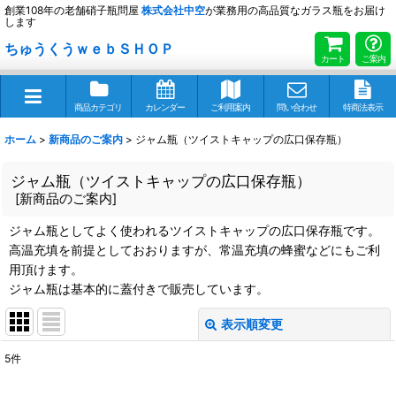
創業108年の老舗硝子瓶問屋
株式会社
中空
が業務用の高品質なガラス瓶をお届け
します
ちゅうくうｗｅｂＳＨＯＰ
カート
ご案内
商品カテゴリ
カレンダー
ご利用案内
問い合わせ
特商法表示
ホーム
>
新商品のご案内
>
ジャム瓶（ツイストキャップの広口保存瓶）
ジャム瓶（ツイストキャップの広口保存瓶）
[
新商品のご案内
]
ジャム瓶としてよく使われるツイストキャップの広口保存瓶です。
高温充填を前提としておおりますが、常温充填の蜂蜜などにもご利
用頂けます。
ジャム瓶は基本的に蓋付きで販売しています。
表示順変更
閉じる
5
件
サブカテゴリ
: