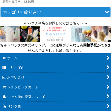
希望小売価格
:
11,880
円
カテゴリで絞り込む
↓ パウチや袋をお探しの方はこちらへ ↓
ジャム瓶（ツイストキャップの広口保存瓶） (全商品)
ミニ（〜110ｍｌ）
ちゅうパックの商品やサンプルは発送場所が異なる為
同梱手配ができま
小（110〜170ｍｌ）
せん
のでよろしくお願い致します。
中（170〜270ｍｌ）
ホーム
ご利用案内
大（270ｍｌ〜）
お問い合せ
ショッピングカート
ジャム瓶の脱気について
リンク集