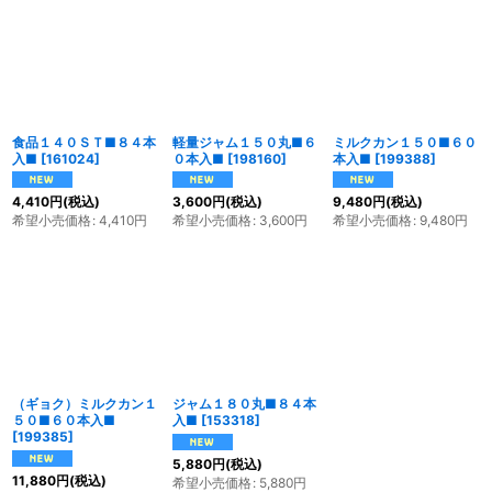
表示数
:
並び順
:
食品１４０ＳＴ■８４本
軽量ジャム１５０丸■６
ミルクカン１５０■６０
絞り込む
入■
[
161024
]
０本入■
[
198160
]
本入■
[
199388
]
4,410
円
(税込)
3,600
円
(税込)
9,480
円
(税込)
希望小売価格
:
4,410
円
希望小売価格
:
3,600
円
希望小売価格
:
9,480
円
（ギョク）ミルクカン１
ジャム１８０丸■８４本
５０■６０本入■
入■
[
153318
]
[
199385
]
5,880
円
(税込)
11,880
円
(税込)
希望小売価格
:
5,880
円