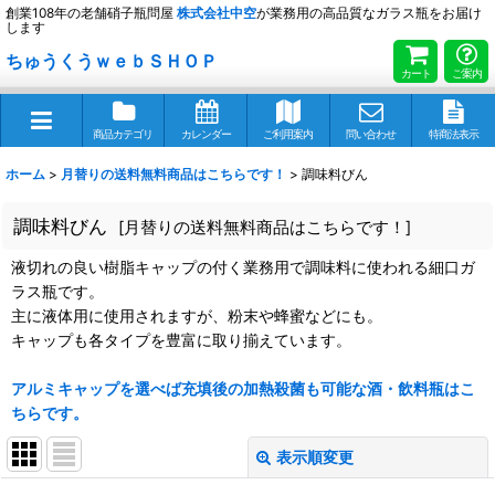
創業108年の老舗硝子瓶問屋
株式会社
中空
が業務用の高品質なガラス瓶をお届け
します
ちゅうくうｗｅｂＳＨＯＰ
カート
ご案内
商品カテゴリ
カレンダー
ご利用案内
問い合わせ
特商法表示
ホーム
>
月替りの送料無料商品はこちらです！
>
調味料びん
調味料びん
[
月替りの送料無料商品はこちらです！
]
液切れの良い樹脂キャップの付く業務用で調味料に使われる細口ガ
ラス瓶です。
主に液体用に使用されますが、粉末や蜂蜜などにも。
キャップも各タイプを豊富に取り揃えています。
アルミキャップを選べば充填後の加熱殺菌も可能な酒・飲料瓶はこ
ちらです。
表示順変更
閉じる