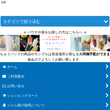
0
件
サブカテゴリ
:
表示数
:
カテゴリで絞り込む
↓ パウチや袋をお探しの方はこちらへ ↓
並び順
:
調味料びん (全商品)
小（〜110ｍｌ）
絞り込む
ちゅうパックの商品やサンプルは発送場所が異なる為
同梱手配ができま
中（101〜200ｍｌ）
せん
のでよろしくお願い致します。
大（201ｍｌ〜）
ホーム
ご利用案内
お問い合せ
ショッピングカート
ジャム瓶の脱気について