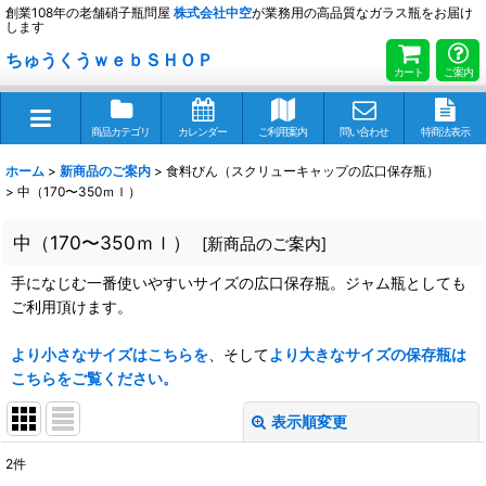
創業108年の老舗硝子瓶問屋
株式会社
中空
が業務用の高品質なガラス瓶をお届け
します
ちゅうくうｗｅｂＳＨＯＰ
カート
ご案内
商品カテゴリ
カレンダー
ご利用案内
問い合わせ
特商法表示
ホーム
>
新商品のご案内
>
食料びん（スクリューキャップの広口保存瓶）
>
中（170〜350ｍｌ）
中（170〜350ｍｌ）
[
新商品のご案内
]
手になじむ一番使いやすいサイズの広口保存瓶。ジャム瓶としても
ご利用頂けます。
より小さなサイズはこちらを
、そして
より大きなサイズの保存瓶は
こちらをご覧ください。
表示順変更
閉じる
2
件
表示数
: