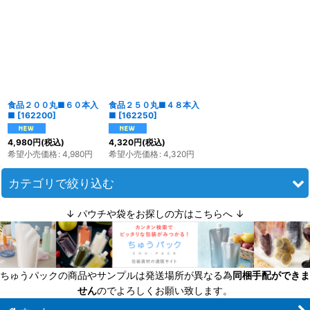
並び順
:
絞り込む
食品２００丸■６０本入
食品２５０丸■４８本入
■
[
162200
]
■
[
162250
]
4,980
円
(税込)
4,320
円
(税込)
希望小売価格
:
4,980
円
希望小売価格
:
4,320
円
カテゴリで絞り込む
↓ パウチや袋をお探しの方はこちらへ ↓
食料びん（スクリューキャップの広口保存瓶） (全商品)
ミニ・小（〜170ｍｌ）
ちゅうパックの商品やサンプルは発送場所が異なる為
同梱手配ができま
中（170〜350ｍｌ）
せん
のでよろしくお願い致します。