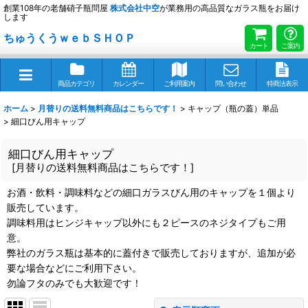
創業108年の老舗硝子瓶問屋
株式会社
中空
が業務用の高品質なガラス瓶をお届け
します
ちゅうくうｗｅｂＳＨＯＰ
カート
ご案内
商品カテゴリ
カレンダー
ご利用案内
問い合わせ
特商法表示
ホーム
>
月替りの送料無料商品はこちらです！
>
キャップ（瓶の蓋）単品
>
細口びん用キャップ
細口びん用キャップ
[
月替りの送料無料商品はこちらです！
]
お酒・飲料・調味料などの細口ガラスびん用のキャップを１個より
販売しています。
調味料用はヒンジキャップ以外にも２ピースのネジタイプもご用
意。
弊社のガラス瓶は基本的に蓋付きで販売しておりますが、追加が必
要な場合などにご利用下さい。
勿論フタのみでも大歓迎です！