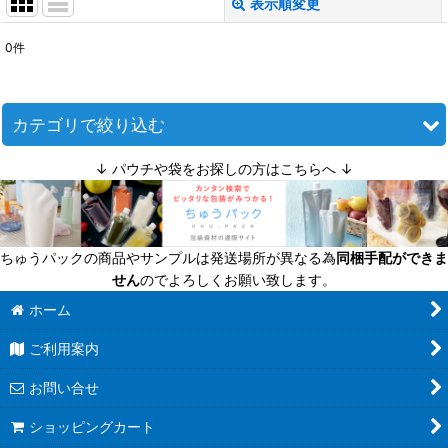
表示順変更
閉じる
0
件
表示数
:
並び順
:
カテゴリで絞り込む
↓ パウチや袋をお探しの方はこちらへ ↓
絞り込む
キャップ（瓶の蓋）単品 (全商品)
ツイストキャップ
ちゅうパックの商品やサンプルは発送場所が異なる為
同梱手配ができま
スクリューキャップ
せん
のでよろしくお願い致します。
細口びん用キャップ
ホーム
ご利用案内
その他のキャップ
お問い合せ
ショッピングカート