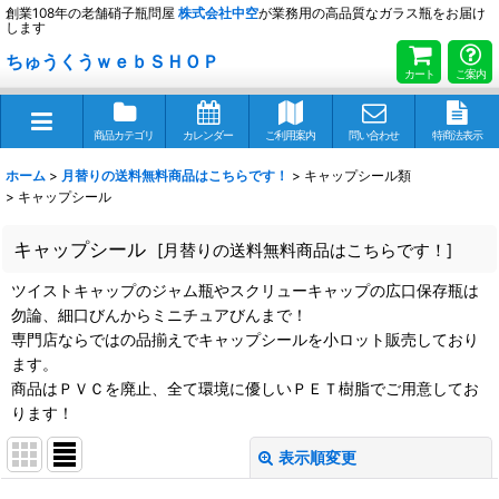
創業108年の老舗硝子瓶問屋
株式会社
中空
が業務用の高品質なガラス瓶をお届け
します
ちゅうくうｗｅｂＳＨＯＰ
カート
ご案内
商品カテゴリ
カレンダー
ご利用案内
問い合わせ
特商法表示
ホーム
>
月替りの送料無料商品はこちらです！
>
キャップシール類
>
キャップシール
キャップシール
[
月替りの送料無料商品はこちらです！
]
ツイストキャップのジャム瓶やスクリューキャップの広口保存瓶は
勿論、細口びんからミニチュアびんまで！
専門店ならではの品揃えでキャップシールを小ロット販売しており
ます。
商品はＰＶＣを廃止、全て環境に優しいＰＥＴ樹脂でご用意してお
ります！
表示順変更
閉じる