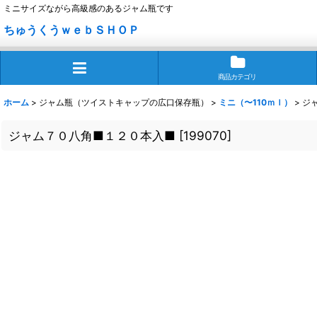
ミニサイズながら高級感のあるジャム瓶です
ちゅうくうｗｅｂＳＨＯＰ
商品カテゴリ
ホーム
>
ジャム瓶（ツイストキャップの広口保存瓶）
>
ミニ（〜110ｍｌ）
>
ジ
ジャム７０八角■１２０本入■
[
199070
]