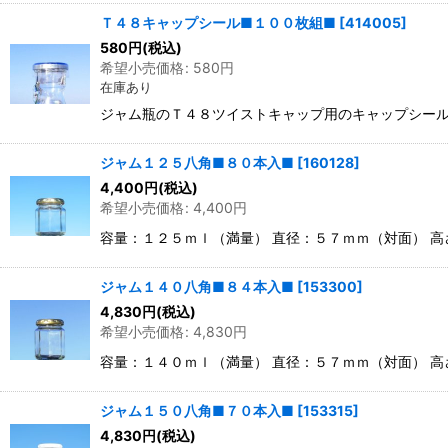
Ｔ４８キャップシール■１００枚組■
[
414005
]
580
円
(税込)
希望小売価格
:
580
円
在庫あり
ジャム瓶のＴ４８ツイストキャップ用のキャップシール
ジャム１２５八角■８０本入■
[
160128
]
4,400
円
(税込)
希望小売価格
:
4,400
円
容量：１２５ｍｌ（満量） 直径：５７ｍｍ（対面） 
ジャム１４０八角■８４本入■
[
153300
]
4,830
円
(税込)
希望小売価格
:
4,830
円
容量：１４０ｍｌ（満量） 直径：５７ｍｍ（対面） 
ジャム１５０八角■７０本入■
[
153315
]
4,830
円
(税込)