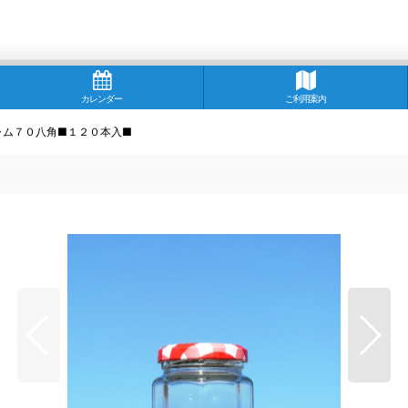
カレンダー
ご利用案内
ャム７０八角■１２０本入■