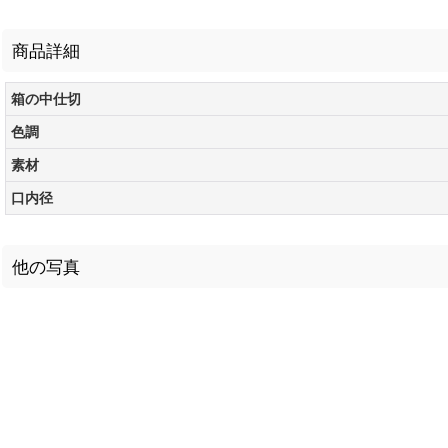
商品詳細
箱の中仕切
色調
素材
口内径
他の写真