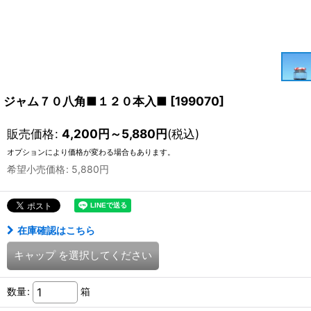
ジャム７０八角■１２０本入■
[
199070
]
販売価格
:
4,200
円
～5,880
円
(税込)
オプションにより価格が変わる場合もあります。
希望小売価格
:
5,880
円
在庫確認はこちら
キャップ
を選択してください
数量
:
箱