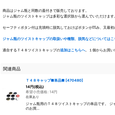
商品はジャム瓶と同数の蓋付きで販売しております。
ジャム瓶のツイストキャップは多彩な選択肢から選んでいただけます
セーフティボタン付は充填時に脱気しておけばボタンが凹み、又最初
ジャム瓶のツイストキャップの取扱いや種類、脱気などについてはこ
適合するＴ４８ツイストキャップの
追加はこちらへ
。１個からお買い
関連商品
Ｔ４８キャップ■単品■
[
470480
]
14
円
(税込)
希望小売価格
:
14
円
在庫あり
ジャム瓶用のＴ４８ツイストキャップの単品です。 ジ
のお買…