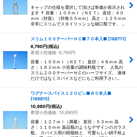
キャップの仕様を選択して頂けば単価が表示され
ます ↑ 容量：１００ｍｌ（ＮＥＴ） 直径：４０
ｍｍ（対面）［対角５５ｍｍ］ 高さ：１２５ｍｍ
非常にスリムでスタイリッシュな細口瓶です。 …
スリム１００テーパーＨＣ■７０本入■
[
188711
]
6,790
円
(税込)
希望小売価格
:
6,790
円
容量：１００ｍｌ（ＮＥＴ） 直径：４８ｍｍ 高
さ：１６２ｍｍ 小容量の調味料瓶です。 人気の
スリム２００テーパーＨＣのハーフサイズ。 液体
だけではなくスパイスなどにもご利用下さい…
ワグナースパイス１２０ビン■８０本入■
[
189815
]
10,880
円
(税込)
希望小売価格
:
10,880
円
容量：１２７ｍｌ（満量） 直径：５３ｍｍ 高
さ：１１０ｍｍ 薬品瓶のようなデザインのガラス
瓶。 スパイス用の樹脂栓と、可愛らしい硝子栓よ