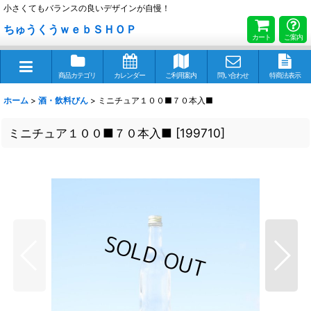
小さくてもバランスの良いデザインが自慢！
ちゅうくうｗｅｂＳＨＯＰ
カート
ご案内
商品カテゴリ
カレンダー
ご利用案内
問い合わせ
特商法表示
ホーム
>
酒・飲料びん
>
ミニチュア１００■７０本入■
ミニチュア１００■７０本入■
[
199710
]