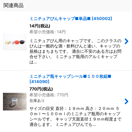
関連商品
ミニチュアびんキャップ■単品■
[
450002
]
14
円
(税込)
希望小売価格
:
14
円
ミニチュアびん用のキャップです。 このクラスの
びんは一般的な酒・飲料びんと違い、キャップの
規格はまちまちです。 適合に不安のある方はお問
合せ下さい。 ミニチュア瓶用のアルミキャップ
は…
ミニチュア瓶キャップシール■１００枚組■
[
414090
]
770
円
(税込)
希望小売価格
:
770
円
在庫あり
サイズの目安 直径：１９ｍｍ 高さ：２０ｍｍ ５
０ｍｌ〜１００ｍｌのミニチュア瓶用のキャップ
シールです。 キャップ天面直径１９ｍｍ程度まで
適合します。 ミニチュアびんでも…