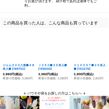
りお選び頂けます。 硝子栓であれば液体でもご
利…
この商品を買った人は、こんな商品も買っています
ジャム３００八角■４８
Ｊ２５０■３５本入■
Ｃ１００ＳＴ■３５本入
本入■
[
199752
]
[
159030
]
■
[
153270
]
3,960
円
(税込)
3,080
円
(税込)
2,800
円
(税込)
希望小売価格
:
3,960
円
希望小売価格
:
3,080
円
希望小売価格
:
2,800
円
↓ パウチや袋をお探しの方はこちらへ ↓