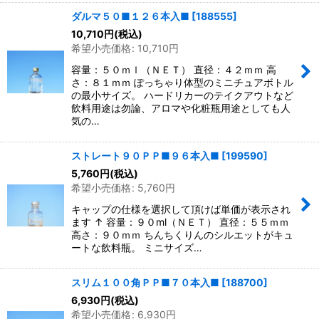
ダルマ５０■１２６本入■
[
188555
]
10,710
円
(税込)
希望小売価格
:
10,710
円
容量：５０ｍｌ（ＮＥＴ） 直径：４２ｍｍ 高
さ：８１ｍｍ ぽっちゃり体型のミニチュアボトル
の最小サイズ。 ハードリカーのテイクアウトなど
飲料用途は勿論、アロマや化粧瓶用途としても人
気の…
ストレート９０ＰＰ■９６本入■
[
199590
]
5,760
円
(税込)
希望小売価格
:
5,760
円
キャップの仕様を選択して頂けば単価が表示され
ます ↑ 容量：９０ml（ＮＥＴ） 直径：５５ｍｍ
高さ：９０ｍｍ ちんちくりんのシルエットがキュ
ートな飲料瓶。 ミニサイズ…
スリム１００角ＰＰ■７０本入■
[
188700
]
6,930
円
(税込)
希望小売価格
:
6,930
円