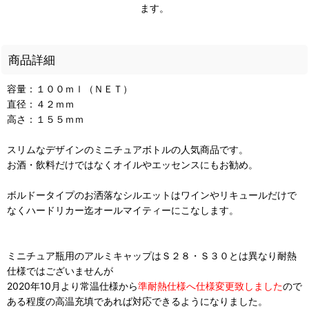
ます。
商品詳細
容量：１００ｍｌ（ＮＥＴ）
直径：４２ｍｍ
高さ：１５５ｍｍ
スリムなデザインのミニチュアボトルの人気商品です。
お酒・飲料だけではなくオイルやエッセンスにもお勧め。
ボルドータイプのお洒落なシルエットはワインやリキュールだけで
なくハードリカー迄オールマイティーにこなします。
ミニチュア瓶用のアルミキャップはＳ２８・Ｓ３０とは異なり耐熱
仕様ではございませんが
2020年10月より常温仕様から
準耐熱仕様へ仕様変更致しました
ので
ある程度の高温充填であれば対応できるようになりました。