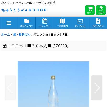
小さくてもバランスの良いデザインが自慢！
ちゅうくうｗｅｂＳＨＯＰ
カート
ご案内
商品カテゴリ
カレンダー
ご利用案内
問い合わせ
特商法表示
ホーム
>
酒・飲料びん
>
酒１００ｍｌ■６０本入■
酒１００ｍｌ■６０本入■
[
170110
]