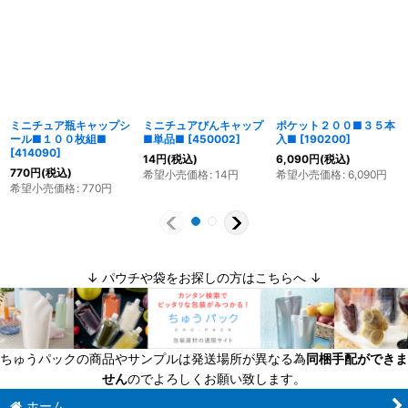
ミニチュア瓶キャップシ
ミニチュアびんキャップ
ポケット２００■３５本
ール■１００枚組■
■単品■
[
450002
]
入■
[
190200
]
[
414090
]
14
円
(税込)
6,090
円
(税込)
770
円
(税込)
希望小売価格
:
14
円
希望小売価格
:
6,090
円
希望小売価格
:
770
円
↓ パウチや袋をお探しの方はこちらへ ↓
ちゅうパックの商品やサンプルは発送場所が異なる為
同梱手配ができま
せん
のでよろしくお願い致します。
ホーム