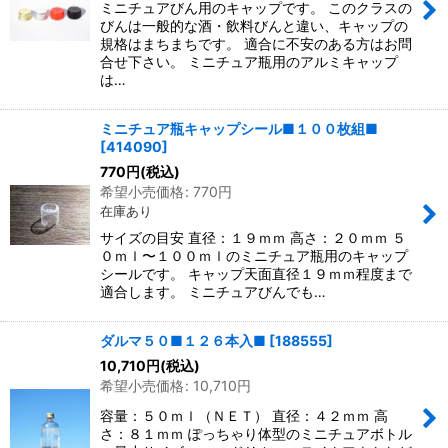
ミニチュアびん用のキャップです。 このクラスの
びんは一般的な酒・飲料びんと違い、キャップの
規格はまちまちです。 適合に不安のある方はお問
合せ下さい。 ミニチュア瓶用のアルミキャップ
は…
ミニチュア瓶キャップシール■１００枚組■
[
414090
]
770
円
(税込)
希望小売価格
:
770
円
在庫あり
サイズの目安 直径：１９ｍｍ 高さ：２０ｍｍ ５
０ｍｌ〜１００ｍｌのミニチュア瓶用のキャップ
シールです。 キャップ天面直径１９ｍｍ程度まで
適合します。 ミニチュアびんでも…
ダルマ５０■１２６本入■
[
188555
]
10,710
円
(税込)
希望小売価格
:
10,710
円
容量：５０ｍｌ（ＮＥＴ） 直径：４２ｍｍ 高
さ：８１ｍｍ ぽっちゃり体型のミニチュアボトル