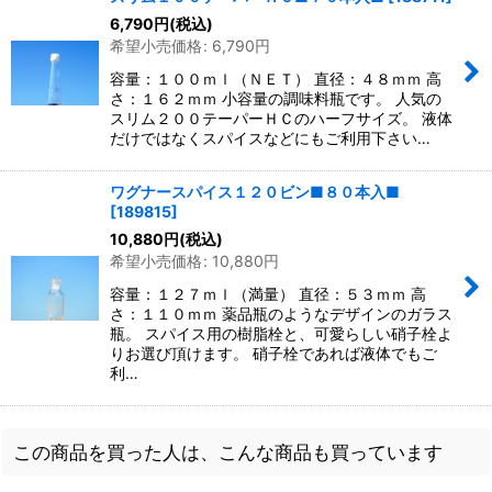
6,790
円
(税込)
希望小売価格
:
6,790
円
容量：１００ｍｌ（ＮＥＴ） 直径：４８ｍｍ 高
さ：１６２ｍｍ 小容量の調味料瓶です。 人気の
スリム２００テーパーＨＣのハーフサイズ。 液体
だけではなくスパイスなどにもご利用下さい…
ワグナースパイス１２０ビン■８０本入■
[
189815
]
10,880
円
(税込)
希望小売価格
:
10,880
円
容量：１２７ｍｌ（満量） 直径：５３ｍｍ 高
さ：１１０ｍｍ 薬品瓶のようなデザインのガラス
瓶。 スパイス用の樹脂栓と、可愛らしい硝子栓よ
りお選び頂けます。 硝子栓であれば液体でもご
利…
この商品を買った人は、こんな商品も買っています