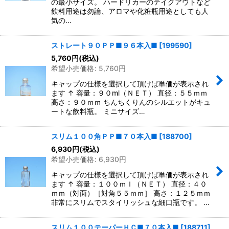
の最小サイズ。 ハードリカーのテイクアウトなど
飲料用途は勿論、アロマや化粧瓶用途としても人
気の…
ストレート９０ＰＰ■９６本入■
[
199590
]
5,760
円
(税込)
希望小売価格
:
5,760
円
キャップの仕様を選択して頂けば単価が表示され
ます ↑ 容量：９０ml（ＮＥＴ） 直径：５５ｍｍ
高さ：９０ｍｍ ちんちくりんのシルエットがキュ
ートな飲料瓶。 ミニサイズ…
スリム１００角ＰＰ■７０本入■
[
188700
]
6,930
円
(税込)
希望小売価格
:
6,930
円
キャップの仕様を選択して頂けば単価が表示され
ます ↑ 容量：１００ｍｌ（ＮＥＴ） 直径：４０
ｍｍ（対面）［対角５５ｍｍ］ 高さ：１２５ｍｍ
非常にスリムでスタイリッシュな細口瓶です。 …
スリム１００テーパーＨＣ■７０本入■
[
188711
]