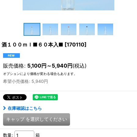
酒１００ｍｌ■６０本入■
[
170110
]
販売価格
:
5,100
円
～5,940
円
(税込)
オプションにより価格が変わる場合もあります。
希望小売価格
:
5,940
円
在庫確認はこちら
キャップ
を選択してください
数量
:
箱