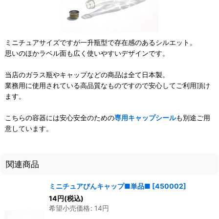
ミニチュアサイズですが一升瓶型で存在感のあるシルエット。
思いのほかラベル面も広く使いやすいデザインです。
当店のガラス瓶やキャップなどの商品は全て日本製。
業務用に使用されている高品質なものですので安心してご利用頂け
ます。
こちらの容器には安心安全のための
専用キャップシール
も別途ご用
意しています。
関連商品
ミニチュアびんキャップ■単品■
[
450002
]
14
円
(税込)
希望小売価格
:
14
円