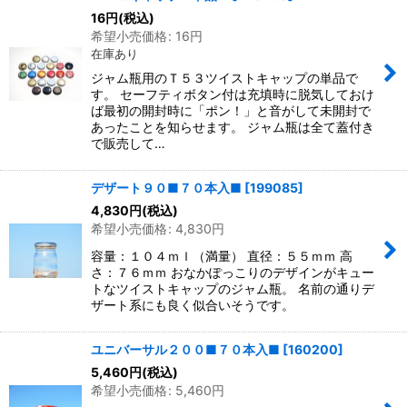
16
円
(税込)
希望小売価格
:
16
円
在庫あり
ジャム瓶用のＴ５３ツイストキャップの単品で
す。 セーフティボタン付は充填時に脱気しておけ
ば最初の開封時に「ポン！」と音がして未開封で
あったことを知らせます。 ジャム瓶は全て蓋付き
で販売して…
デザート９０■７０本入■
[
199085
]
4,830
円
(税込)
希望小売価格
:
4,830
円
容量：１０４ｍｌ（満量） 直径：５５ｍｍ 高
さ：７６ｍｍ おなかぽっこりのデザインがキュー
トなツイストキャップのジャム瓶。 名前の通りデ
ザート系にも良く似合いそうです。
ユニバーサル２００■７０本入■
[
160200
]
5,460
円
(税込)
希望小売価格
:
5,460
円