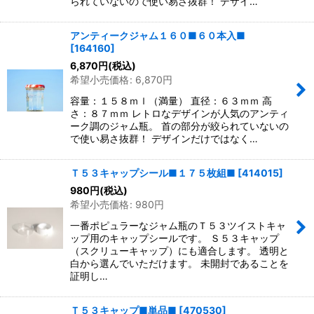
られていないので使い易さ抜群！ デザイ…
アンティークジャム１６０■６０本入■
[
164160
]
6,870
円
(税込)
希望小売価格
:
6,870
円
容量：１５８ｍｌ（満量） 直径：６３ｍｍ 高
さ：８７ｍｍ レトロなデザインが人気のアンティ
ーク調のジャム瓶。 首の部分が絞られていないの
で使い易さ抜群！ デザインだけではなく…
Ｔ５３キャップシール■１７５枚組■
[
414015
]
980
円
(税込)
希望小売価格
:
980
円
一番ポピュラーなジャム瓶のＴ５３ツイストキャ
ップ用のキャップシールです。 Ｓ５３キャップ
（スクリューキャップ）にも適合します。 透明と
白から選んでいただけます。 未開封であることを
証明し…
Ｔ５３キャップ■単品■
[
470530
]