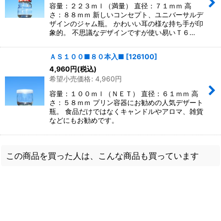
容量：２２３ｍｌ（満量） 直径：７１ｍｍ 高
さ：８８ｍｍ 新しいコンセプト、ユニバーサルデ
ザインのジャム瓶。 かわいい耳の様な持ち手が印
象的。 不思議なデザインですが使い易いＴ６…
ＡＳ１００■８０本入■
[
126100
]
4,960
円
(税込)
希望小売価格
:
4,960
円
容量：１００ｍｌ（ＮＥＴ） 直径：６１ｍｍ 高
さ：５８ｍｍ プリン容器にお勧めの人気デザート
瓶。 食品だけではなくキャンドルやアロマ、雑貨
などにもお勧めです。
この商品を買った人は、こんな商品も買っています