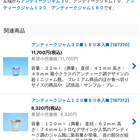
左端から
アンティークジャム３０
、アンティークジャム７０、
アン
ティークジャム１２０
、
アンティークジャム１６０
です。
関連商品
アンティークジャム３０■１８０本入■
[
187310
]
11,700
円
(税込)
希望小売価格
:
11,700
円
容量：３２ｍｌ（満量） 直径：４１ｍｍ 高さ：
４９ｍｍ 最小クラスのアンティーク調デザインの
超ミニジャム瓶。 プレミアム商品のほか食べ切り
サイズの商品や、試供品・サンプル・プレ…
アンティークジャム１２０■８０本入■
[
187312
]
8,320
円
(税込)
希望小売価格
:
8,320
円
容量：１２０ｍｌ（満量） 直径：６２ｍｍ 高
さ：７４ｍｍ レトロなデザインが人気のアンティ
ーク調のジャム瓶に新容量が登場。 首の部分が絞