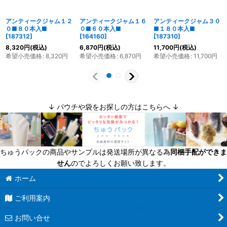
アンティークジャム１２
アンティークジャム１６
アンティークジャム３０
０■８０本入■
０■６０本入■
■１８０本入■
[
187312
]
[
164160
]
[
187310
]
8,320
円
(税込)
6,870
円
(税込)
11,700
円
(税込)
希望小売価格
:
8,320
円
希望小売価格
:
6,870
円
希望小売価格
:
11,700
円
↓ パウチや袋をお探しの方はこちらへ ↓
ちゅうパックの商品やサンプルは発送場所が異なる為
同梱手配ができま
せん
のでよろしくお願い致します。
ホーム
ご利用案内
お問い合せ