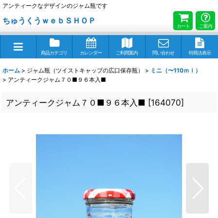
アンティークなデザインのジャム瓶です
ちゅうくうｗｅｂＳＨＯＰ
カート
ご案内
商品カテゴリ
カレンダー
ご利用案内
問い合わせ
特商法表示
ホーム
>
ジャム瓶（ツイストキャップの広口保存瓶）
>
ミニ（〜110ｍｌ）
>
アンティークジャム７０■９６本入■
アンティークジャム７０■９６本入■
[
164070
]