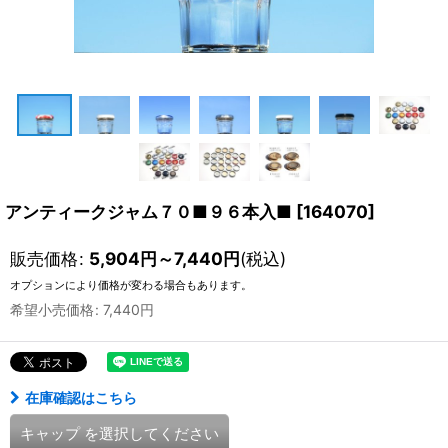
アンティークジャム７０■９６本入■
[
164070
]
販売価格
:
5,904
円
～7,440
円
(税込)
オプションにより価格が変わる場合もあります。
希望小売価格
:
7,440
円
在庫確認はこちら
キャップ
を選択してください