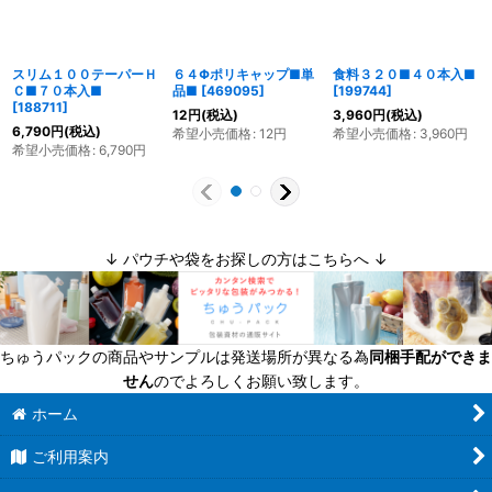
スリム１００テーパーＨ
６４Φポリキャップ■単
食料３２０■４０本入■
Ｃ■７０本入■
品■
[
469095
]
[
199744
]
[
188711
]
12
円
(税込)
3,960
円
(税込)
6,790
円
(税込)
希望小売価格
:
12
円
希望小売価格
:
3,960
円
希望小売価格
:
6,790
円
↓ パウチや袋をお探しの方はこちらへ ↓
ちゅうパックの商品やサンプルは発送場所が異なる為
同梱手配ができま
せん
のでよろしくお願い致します。
ホーム
ご利用案内