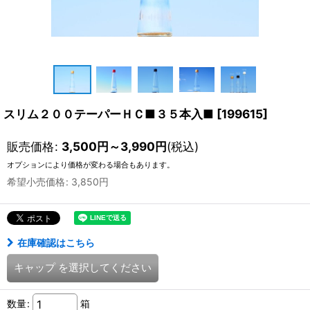
スリム２００テーパーＨＣ■３５本入■
[
199615
]
販売価格
:
3,500
円
～3,990
円
(税込)
オプションにより価格が変わる場合もあります。
希望小売価格
:
3,850
円
在庫確認はこちら
キャップ
を選択してください
数量
:
箱