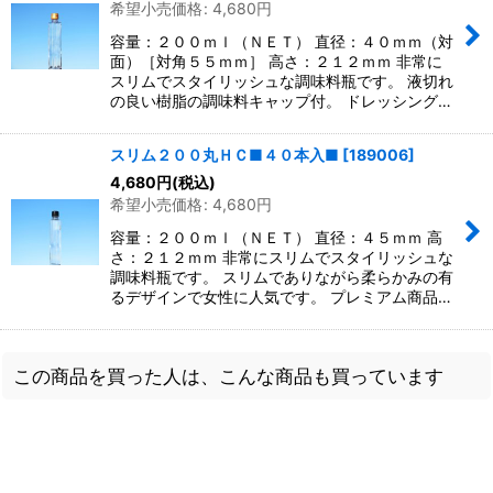
希望小売価格
:
4,680
円
容量：２００ｍｌ（ＮＥＴ） 直径：４０ｍｍ（対
面）［対角５５ｍｍ］ 高さ：２１２ｍｍ 非常に
スリムでスタイリッシュな調味料瓶です。 液切れ
の良い樹脂の調味料キャップ付。 ドレッシング…
スリム２００丸ＨＣ■４０本入■
[
189006
]
4,680
円
(税込)
希望小売価格
:
4,680
円
容量：２００ｍｌ（ＮＥＴ） 直径：４５ｍｍ 高
さ：２１２ｍｍ 非常にスリムでスタイリッシュな
調味料瓶です。 スリムでありながら柔らかみの有
るデザインで女性に人気です。 プレミアム商品…
この商品を買った人は、こんな商品も買っています