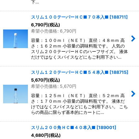
下…
スリム１００テーパーＨＣ■７０本入■
[
188711
]
6,790
円
(税込)
希望小売価格
:
6,790
円
容量：１００ｍｌ（ＮＥＴ） 直径：４８ｍｍ 高
さ：１６２ｍｍ 小容量の調味料瓶です。 人気の
スリム２００テーパーＨＣのハーフサイズ。 液体
だけではなくスパイスなどにもご利用下さい…
スリム１２０テーパーＨＣ■５４本入■
[
188715
]
5,670
円
(税込)
希望小売価格
:
5,670
円
容量：１２５ｍｌ（ＮＥＴ） 直径：５２ｍｍ 高
さ：１７０ｍｍ 小容量の調味料瓶です。 液体だ
けではなくスパイスなどにもご利用下さい。 こち
らの商品に限らず基本的にカートに…
スリム２００角ＨＣ■４０本入■
[
189001
]
4,680
円
(税込)