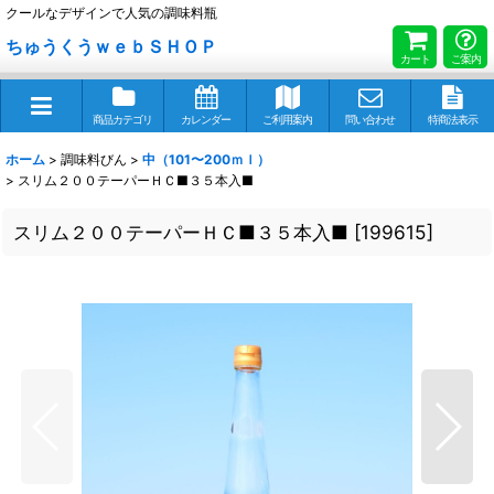
クールなデザインで人気の調味料瓶
ちゅうくうｗｅｂＳＨＯＰ
カート
ご案内
商品カテゴリ
カレンダー
ご利用案内
問い合わせ
特商法表示
ホーム
>
調味料びん
>
中（101〜200ｍｌ）
>
スリム２００テーパーＨＣ■３５本入■
スリム２００テーパーＨＣ■３５本入■
[
199615
]