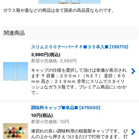
ガラス瓶や蓋などの商品は全て国産の高品質なものです。
関連商品
スリム２００テーパーＰＰ■３５本入■
[
199715
]
3,990
円
(税込)
希望小売価格
:
3,990
円
キャップの仕様を選択して頂けば単価が表示され
ます ↑ 容量：２００ｍｌ（ＮＥＴ） 直径：６０
ｍｍ 高さ：２１９ｍｍ 非常にスリムでスタイリ
ッシュなガラス瓶です。プレミアム商品にいかが
で…
調味料キャップ■単品■
[
475000
]
10
円
(税込)
希望小売価格
:
10
円
液切れの良い調味料用の樹脂製キャップです。 び
んの上から押さえつけるだけで打栓できます。 打