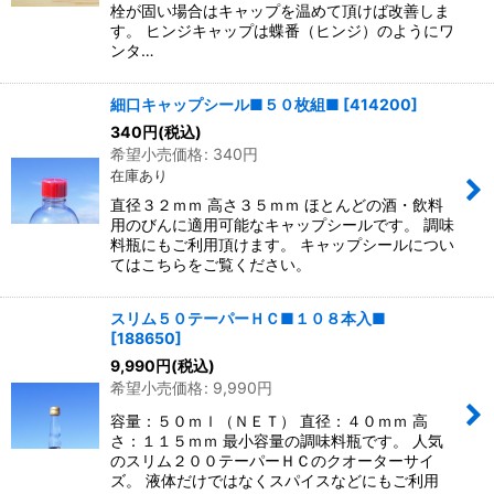
栓が固い場合はキャップを温めて頂けば改善しま
す。 ヒンジキャップは蝶番（ヒンジ）のようにワ
ンタ…
細口キャップシール■５０枚組■
[
414200
]
340
円
(税込)
希望小売価格
:
340
円
在庫あり
直径３２ｍｍ 高さ３５ｍｍ ほとんどの酒・飲料
用のびんに適用可能なキャップシールです。 調味
料瓶にもご利用頂けます。 キャップシールについ
てはこちらをご覧ください。
スリム５０テーパーＨＣ■１０８本入■
[
188650
]
9,990
円
(税込)
希望小売価格
:
9,990
円
容量：５０ｍｌ（ＮＥＴ） 直径：４０ｍｍ 高
さ：１１５ｍｍ 最小容量の調味料瓶です。 人気
のスリム２００テーパーＨＣのクオーターサイ
ズ。 液体だけではなくスパイスなどにもご利用