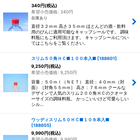
340
円
(税込)
希望小売価格
:
340
円
在庫あり
直径３２ｍｍ 高さ３５ｍｍ ほとんどの酒・飲料
用のびんに適用可能なキャップシールです。 調味
料瓶にもご利用頂けます。 キャップシールについ
てはこちらをご覧ください。
スリム５０角ＨＣ■１００本入■
[
188601
]
9,250
円
(税込)
希望小売価格
:
9,250
円
容量：５０ｍｌ（ＮＥＴ） 直径：４０ｍｍ（対
面）［対角５５ｍｍ］ 高さ：７６ｍｍ クールな
デザインで人気のスリム２００角ＨＣのクオータ
ーサイズの調味料瓶。 かっこいいけど可愛らしい
シル…
ウッディスリム５０ＨＣ■１０８本入■
[
188655
]
9,990
円
(税込)
希望小売価格
:
9,990
円