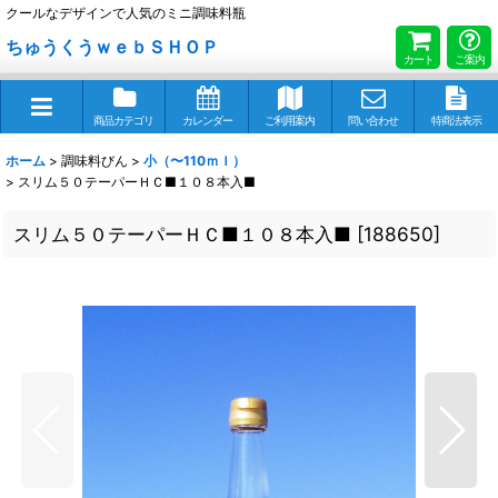
クールなデザインで人気のミニ調味料瓶
ちゅうくうｗｅｂＳＨＯＰ
カート
ご案内
商品カテゴリ
カレンダー
ご利用案内
問い合わせ
特商法表示
ホーム
>
調味料びん
>
小（〜110ｍｌ）
>
スリム５０テーパーＨＣ■１０８本入■
スリム５０テーパーＨＣ■１０８本入■
[
188650
]