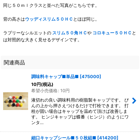
同じ５０ｍｌクラスと並べた写真がこちらです。
背の高さは
ウッディスリム５０ＨＣ
とほぼ同じ。
ラブリーなシルエットの
スリム５０角ＨＣ
や
コロキュー５０ＨＣ
と
は対照的な大きく見せるデザインです。
関連商品
調味料キャップ■単品■
[
475000
]
10
円
(税込)
希望小売価格
:
10
円
液切れの良い調味料用の樹脂製キャップです。 び
んの上から押さえつけるだけで打栓できます。 打
栓が固い場合はキャップを温めて頂けば改善しま
す。 ヒンジキャップは蝶番（ヒンジ）のようにワ
ンタ…
細口キャップシール■５０枚組■
[
414200
]