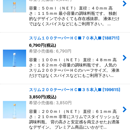
容量：５０ｍｌ（ＮＥＴ） 直径：４０ｍｍ 高
さ：１１５ｍｍ 最小容量の調味料瓶です。 独創
的なデザインで小さくても存在感抜群。 液体だけ
ではなくスパイスなどにもご利用下さい。 …
スリム１００テーパーＨＣ■７０本入■
[
188711
]
6,790
円
(税込)
希望小売価格
:
6,790
円
容量：１００ｍｌ（ＮＥＴ） 直径：４８ｍｍ 高
さ：１６２ｍｍ 小容量の調味料瓶です。 人気の
スリム２００テーパーＨＣのハーフサイズ。 液体
だけではなくスパイスなどにもご利用下さい…
スリム２００テーパーＨＣ■３５本入■
[
199615
]
3,850
円
(税込)
希望小売価格
:
3,850
円
容量：２００ｍｌ（ＮＥＴ） 直径：６１ｍｍ 高
さ：２１０ｍｍ 非常にスリムでスタイリッシュな
調味料瓶。 背の高さと安定感を両立させたお洒落
なデザイン。 プレミアム商品にいかがで…