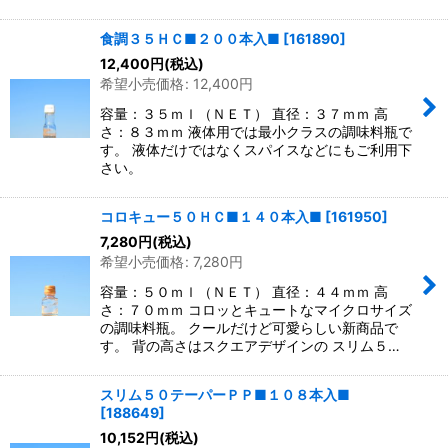
食調３５ＨＣ■２００本入■
[
161890
]
12,400
円
(税込)
希望小売価格
:
12,400
円
容量：３５ｍｌ（ＮＥＴ） 直径：３７ｍｍ 高
さ：８３ｍｍ 液体用では最小クラスの調味料瓶で
す。 液体だけではなくスパイスなどにもご利用下
さい。
コロキュー５０ＨＣ■１４０本入■
[
161950
]
7,280
円
(税込)
希望小売価格
:
7,280
円
容量：５０ｍｌ（ＮＥＴ） 直径：４４ｍｍ 高
さ：７０ｍｍ コロッとキュートなマイクロサイズ
の調味料瓶。 クールだけど可愛らしい新商品で
す。 背の高さはスクエアデザインの スリム５…
スリム５０テーパーＰＰ■１０８本入■
[
188649
]
10,152
円
(税込)