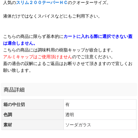
人気の
スリム２００テーパーＨＣ
のクオーターサイズ。
液体だけではなくスパイスなどにもご利用下さい。
こちらの商品に限らず基本的に
カートに入れる際に選択できない蓋
は適合しません。
こちらの商品には調味料用の樹脂キャップが嵌合します。
アルミキャップはご使用頂けません
のでご注意ください。
蓋の適合の誤解によるご返品はお断りさせて頂きますので宜しくお
願い致します。
商品詳細
箱の中仕切
有
色調
透明
素材
ソーダガラス