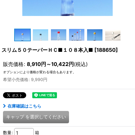
スリム５０テーパーＨＣ■１０８本入■
[
188650
]
販売価格
:
8,910
円
～10,422
円
(税込)
オプションにより価格が変わる場合もあります。
希望小売価格
:
9,990
円
在庫確認はこちら
キャップ
を選択してください
数量
:
箱