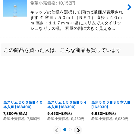
希望小売価格
:
10,152
円
キャップの仕様を選択して頂けば単価が表示され
ます ↑ 容量：５０ｍｌ（ＮＥＴ） 直径：４０ｍ
ｍ 高さ：１１７ｍｍ 非常にスリムでスタイリッ
シュなガラス瓶。 容量の割に大きく見える…
この商品を買った人は、こんな商品も買っています
黒スリム２００角■４０
黒スリム１５０角■５４
黒角５００■３５本入■
本入■
[
188400
]
本入■
[
188390
]
[
162030
]
7,880
円
(税込)
9,450
円
(税込)
6,930
円
(税込)
希望小売価格
:
7,880
円
希望小売価格
:
9,450
円
希望小売価格
:
6,930
円