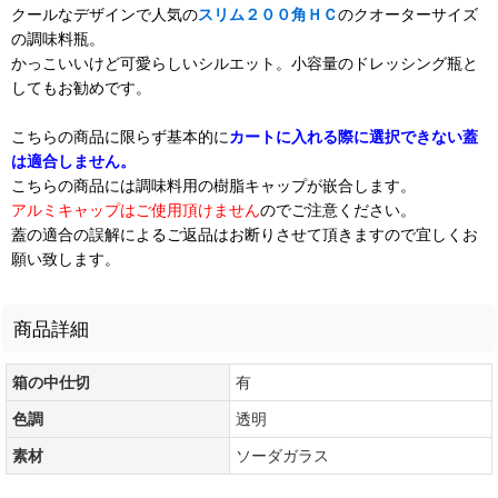
クールなデザインで人気の
スリム２００角ＨＣ
のクオーターサイズ
の調味料瓶。
かっこいいけど可愛らしいシルエット。小容量のドレッシング瓶と
してもお勧めです。
こちらの商品に限らず基本的に
カートに入れる際に選択できない蓋
は適合しません。
こちらの商品には調味料用の樹脂キャップが嵌合します。
アルミキャップはご使用頂けません
のでご注意ください。
蓋の適合の誤解によるご返品はお断りさせて頂きますので宜しくお
願い致します。
商品詳細
箱の中仕切
有
色調
透明
素材
ソーダガラス