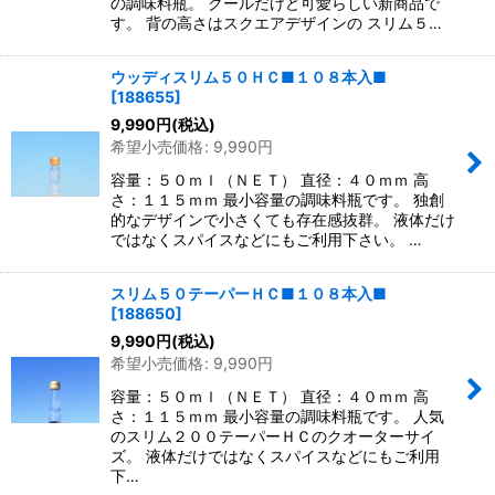
の調味料瓶。 クールだけど可愛らしい新商品で
す。 背の高さはスクエアデザインの スリム５…
ウッディスリム５０ＨＣ■１０８本入■
[
188655
]
9,990
円
(税込)
希望小売価格
:
9,990
円
容量：５０ｍｌ（ＮＥＴ） 直径：４０ｍｍ 高
さ：１１５ｍｍ 最小容量の調味料瓶です。 独創
的なデザインで小さくても存在感抜群。 液体だけ
ではなくスパイスなどにもご利用下さい。 …
スリム５０テーパーＨＣ■１０８本入■
[
188650
]
9,990
円
(税込)
希望小売価格
:
9,990
円
容量：５０ｍｌ（ＮＥＴ） 直径：４０ｍｍ 高
さ：１１５ｍｍ 最小容量の調味料瓶です。 人気
のスリム２００テーパーＨＣのクオーターサイ
ズ。 液体だけではなくスパイスなどにもご利用
下…