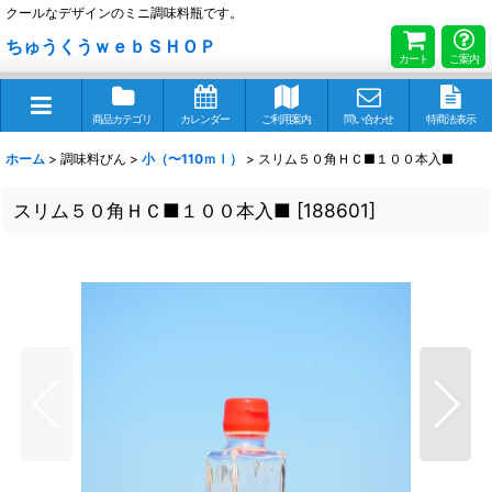
クールなデザインのミニ調味料瓶です。
ちゅうくうｗｅｂＳＨＯＰ
カート
ご案内
商品カテゴリ
カレンダー
ご利用案内
問い合わせ
特商法表示
ホーム
>
調味料びん
>
小（〜110ｍｌ）
>
スリム５０角ＨＣ■１００本入■
スリム５０角ＨＣ■１００本入■
[
188601
]