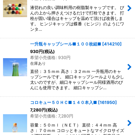
液切れの良い調味料用の樹脂製キャップです。 び
んの上から押さえつけるだけで打栓できます。 打
栓が固い場合はキャップを温めて頂けば改善しま
す。 ヒンジキャップは蝶番（ヒンジ）のようにワ
ンタ…
一升瓶キャップシール■１００枚組■
[
414210
]
930
円
(税込)
希望小売価格
:
930
円
在庫あり
直径：３５ｍｍ 高さ：３２ｍｍ 一升瓶用のキャ
ップシールです。 細口キャップシールよりも少し
太いのですが、細口キャップシール同様酒用のび
んにも使用できます。 細口キャップシ…
コロキュー５０ＨＣ■１４０本入■
[
161950
]
7,280
円
(税込)
希望小売価格
:
7,280
円
容量：５０ｍｌ（ＮＥＴ） 直径：４４ｍｍ 高
さ：７０ｍｍ コロッとキュートなマイクロサイズ