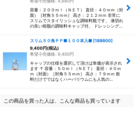
希望小売価格
:
4,680
円
容量：２００ｍｌ（ＮＥＴ） 直径：４０ｍｍ（対
面）［対角５５ｍｍ］ 高さ：２１２ｍｍ 非常に
スリムでスタイリッシュな調味料瓶です。 液切れ
の良い樹脂の調味料キャップ付。 ドレッシング…
スリム５０角ＰＰ■１００本入■
[
188600
]
9,400
円
(税込)
希望小売価格
:
9,400
円
キャップの仕様を選択して頂けば単価が表示され
ます ↑ 容量：５０ｍｌ（ＮＥＴ） 直径：４０ｍ
ｍ（対面）［対角５５ｍｍ］ 高さ：７９ｍｍ 飲
料だけでではなくハーバリウムにも人気の…
この商品を買った人は、こんな商品も買っています