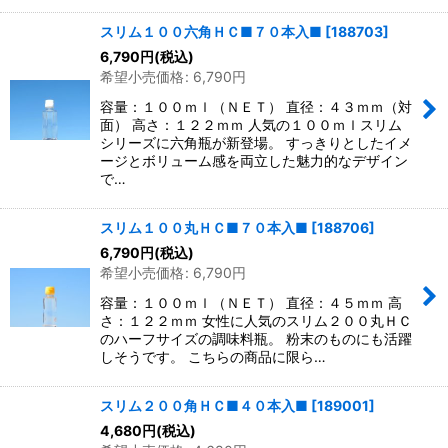
スリム１００六角ＨＣ■７０本入■
[
188703
]
6,790
円
(税込)
希望小売価格
:
6,790
円
容量：１００ｍｌ（ＮＥＴ） 直径：４３ｍｍ（対
面） 高さ：１２２ｍｍ 人気の１００ｍｌスリム
シリーズに六角瓶が新登場。 すっきりとしたイメ
ージとボリューム感を両立した魅力的なデザイン
で…
スリム１００丸ＨＣ■７０本入■
[
188706
]
6,790
円
(税込)
希望小売価格
:
6,790
円
容量：１００ｍｌ（ＮＥＴ） 直径：４５ｍｍ 高
さ：１２２ｍｍ 女性に人気のスリム２００丸ＨＣ
のハーフサイズの調味料瓶。 粉末のものにも活躍
しそうです。 こちらの商品に限ら…
スリム２００角ＨＣ■４０本入■
[
189001
]
4,680
円
(税込)