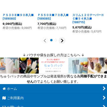
ＰＳ３０Ｂ■９０本入■
ＰＳ５０Ｂ■７０本入■
スリム１２０テーパーＨ
[
189080
]
[
189085
]
Ｃ■５４本入■
[
188715
]
9,090
円
(税込)
7,700
円
(税込)
5,670
円
(税込)
希望小売価格
:
9,090
円
希望小売価格
:
7,700
円
希望小売価格
:
5,670
円
↓ パウチや袋をお探しの方はこちらへ ↓
ちゅうパックの商品やサンプルは発送場所が異なる為
同梱手配ができま
せん
のでよろしくお願い致します。
ホーム
ご利用案内