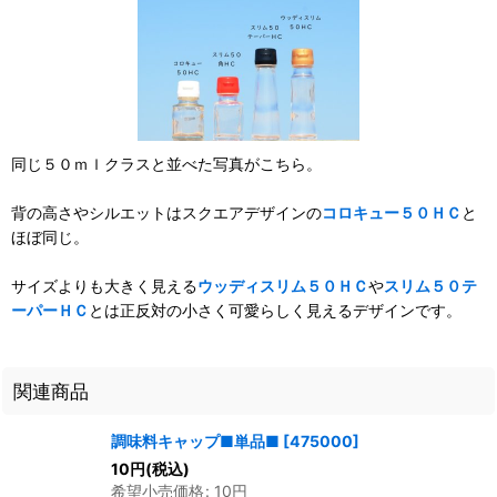
同じ５０ｍｌクラスと並べた写真がこちら。
背の高さやシルエットはスクエアデザインの
コロキュー５０ＨＣ
と
ほぼ同じ。
サイズよりも大きく見える
ウッディスリム５０ＨＣ
や
スリム５０テ
ーパーＨＣ
とは正反対の小さく可愛らしく見えるデザインです。
関連商品
調味料キャップ■単品■
[
475000
]
10
円
(税込)
希望小売価格
:
10
円