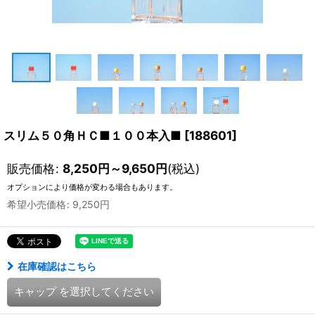
スリム５０角ＨＣ■１００本入■
[
188601
]
販売価格
:
8,250
円
～9,650
円
(税込)
オプションにより価格が変わる場合もあります。
希望小売価格
:
9,250
円
在庫確認はこちら
キャップ
を選択してください