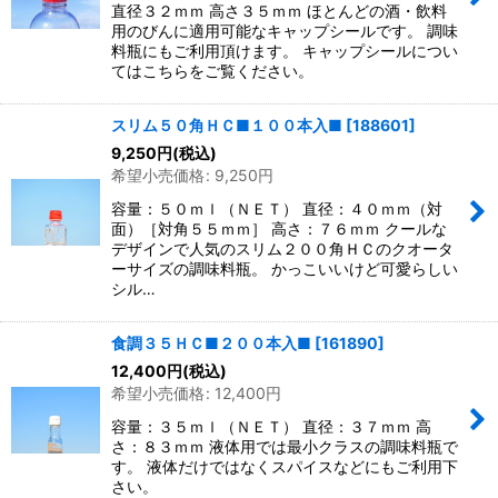
直径３２ｍｍ 高さ３５ｍｍ ほとんどの酒・飲料
用のびんに適用可能なキャップシールです。 調味
料瓶にもご利用頂けます。 キャップシールについ
てはこちらをご覧ください。
スリム５０角ＨＣ■１００本入■
[
188601
]
9,250
円
(税込)
希望小売価格
:
9,250
円
容量：５０ｍｌ（ＮＥＴ） 直径：４０ｍｍ（対
面）［対角５５ｍｍ］ 高さ：７６ｍｍ クールな
デザインで人気のスリム２００角ＨＣのクオータ
ーサイズの調味料瓶。 かっこいいけど可愛らしい
シル…
食調３５ＨＣ■２００本入■
[
161890
]
12,400
円
(税込)
希望小売価格
:
12,400
円
容量：３５ｍｌ（ＮＥＴ） 直径：３７ｍｍ 高
さ：８３ｍｍ 液体用では最小クラスの調味料瓶で
す。 液体だけではなくスパイスなどにもご利用下
さい。