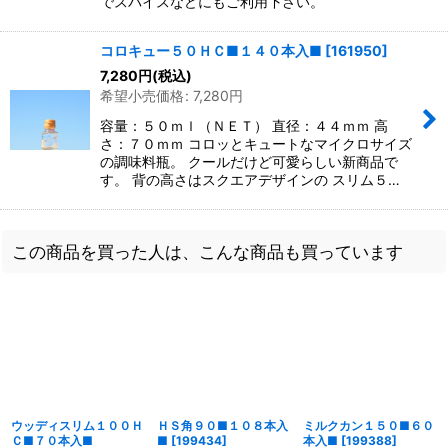
でスパイスなどにもご利用下さい。
コロキュー５０ＨＣ■１４０本入■
[
161950
]
7,280
円
(税込)
希望小売価格
:
7,280
円
容量：５０ｍｌ（ＮＥＴ） 直径：４４ｍｍ 高
さ：７０ｍｍ コロッとキュートなマイクロサイズ
の調味料瓶。 クールだけど可愛らしい新商品で
す。 背の高さはスクエアデザインの スリム５…
この商品を買った人は、こんな商品も買っています
ウッディスリム１００Ｈ
ＨＳ角９０■１０８本入
ミルクカン１５０■６０
Ｃ■７０本入■
■
[
199434
]
本入■
[
199388
]