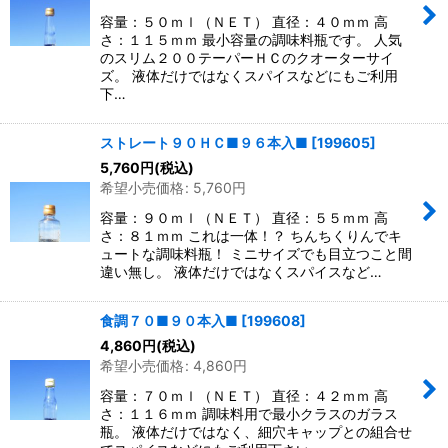
容量：５０ｍｌ（ＮＥＴ） 直径：４０ｍｍ 高
さ：１１５ｍｍ 最小容量の調味料瓶です。 人気
のスリム２００テーパーＨＣのクオーターサイ
ズ。 液体だけではなくスパイスなどにもご利用
下…
ストレート９０ＨＣ■９６本入■
[
199605
]
5,760
円
(税込)
希望小売価格
:
5,760
円
容量：９０ｍｌ（ＮＥＴ） 直径：５５ｍｍ 高
さ：８１ｍｍ これは一体！？ ちんちくりんでキ
ュートな調味料瓶！ ミニサイズでも目立つこと間
違い無し。 液体だけではなくスパイスなど…
食調７０■９０本入■
[
199608
]
4,860
円
(税込)
希望小売価格
:
4,860
円
容量：７０ｍｌ（ＮＥＴ） 直径：４２ｍｍ 高
さ：１１６ｍｍ 調味料用で最小クラスのガラス
瓶。 液体だけではなく、細穴キャップとの組合せ