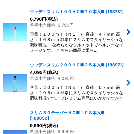
ウッディスリム１００ＨＣ■７０本入■
[
188731
]
6,790
円
(税込)
希望小売価格
:
6,790
円
容量：１００ｍｌ（ＮＥＴ） 直径：４７ｍｍ 高
さ：１６８ｍｍ 非常にスリムでスタイリッシュな
調味料瓶。 なめらかなシルエットでヘルシーなイ
メージです。 こちらの商品に限ら…
ウッディスリム２００ＨＣ■３５本入■
[
188971
]
4,095
円
(税込)
希望小売価格
:
4,095
円
容量：２００ｍｌ（ＮＥＴ） 直径：５７ｍｍ 高
さ：２０５ｍｍ 非常にスリムでスタイリッシュな
調味料瓶です。 プレミアム商品にいかがですか？
スリム５０テーパーＨＣ■１０８本入■
[
188650
]
9,990
円
(税込)
希望小売価格
:
9,990
円