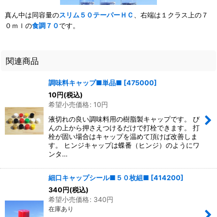
真ん中は同容量の
スリム５０テーパーＨＣ
、右端は１クラス上の７
０ｍｌの
食調７０
です。
関連商品
調味料キャップ■単品■
[
475000
]
10
円
(税込)
希望小売価格
:
10
円
液切れの良い調味料用の樹脂製キャップです。 び
んの上から押さえつけるだけで打栓できます。 打
栓が固い場合はキャップを温めて頂けば改善しま
す。 ヒンジキャップは蝶番（ヒンジ）のようにワ
ンタ…
細口キャップシール■５０枚組■
[
414200
]
340
円
(税込)
希望小売価格
:
340
円
在庫あり