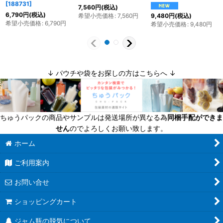
[
188731
]
7,560
円
(税込)
6,790
円
(税込)
希望小売価格
:
7,560
円
9,480
円
(税込)
希望小売価格
:
6,790
円
希望小売価格
:
9,480
円
↓ パウチや袋をお探しの方はこちらへ ↓
ちゅうパックの商品やサンプルは発送場所が異なる為
同梱手配ができま
せん
のでよろしくお願い致します。
ホーム
ご利用案内
お問い合せ
ショッピングカート
ジャム瓶の脱気について