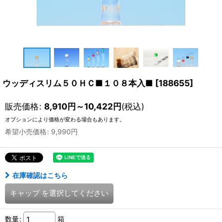
ウッディスリム５０ＨＣ■１０８本入■
[
188655
]
販売価格
:
8,910
円
～10,422
円
(税込)
オプションにより価格が変わる場合もあります。
希望小売価格
:
9,990
円
在庫確認はこちら
キャップ
を選択してください
数量
:
箱