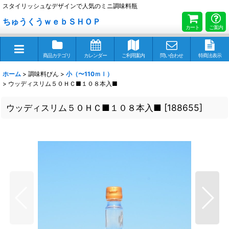
スタイリッシュなデザインで人気のミニ調味料瓶
ちゅうくうｗｅｂＳＨＯＰ
カート
ご案内
商品カテゴリ
カレンダー
ご利用案内
問い合わせ
特商法表示
ホーム
>
調味料びん
>
小（〜110ｍｌ）
>
ウッディスリム５０ＨＣ■１０８本入■
ウッディスリム５０ＨＣ■１０８本入■
[
188655
]