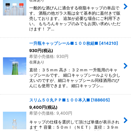
在庫あり
一般的な酒びんに適合する樹脂キャップの単品で
す。 酒瓶の他ガラス瓶は全て基本的に蓋付きで販
売しております。 追加が必要な場合にご利用下さ
い。 もちろんキャップのみでもお買い求めいただ
けます！ ア…
一升瓶キャップシール■１００枚組■
[
414210
]
930
円
(税込)
希望小売価格
:
930
円
在庫あり
直径：３５ｍｍ 高さ：３２ｍｍ 一升瓶用のキャ
ップシールです。 細口キャップシールよりも少し
太いのですが、細口キャップシール同様酒用のび
んにも使用できます。 細口キャップシ…
スリム５０丸ＰＰ■１００本入■
[
188605
]
9,400
円
(税込)
希望小売価格
:
9,400
円
キャップの仕様を選択して頂けば単価が表示され
ます ↑ 容量：５０ｍｌ（ＮＥＴ） 直径：３９ｍ