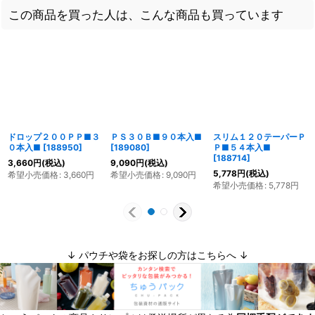
この商品を買った人は、こんな商品も買っています
ドロップ２００ＰＰ■３
ＰＳ３０Ｂ■９０本入■
スリム１２０テーパーＰ
０本入■
[
188950
]
[
189080
]
Ｐ■５４本入■
[
188714
]
3,660
円
(税込)
9,090
円
(税込)
5,778
円
(税込)
希望小売価格
:
3,660
円
希望小売価格
:
9,090
円
希望小売価格
:
5,778
円
↓ パウチや袋をお探しの方はこちらへ ↓