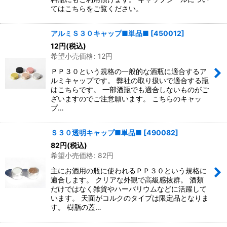
てはこちらをご覧ください。
アルミＳ３０キャップ■単品■
[
450012
]
12
円
(税込)
希望小売価格
:
12
円
ＰＰ３０という規格の一般的な酒瓶に適合するア
ルミキャップです。 弊社の取り扱いで適合する瓶
はこちらです。 一部酒瓶でも適合しないものがご
ざいますのでご注意願います。 こちらのキャッ
プ…
Ｓ３０透明キャップ■単品■
[
490082
]
82
円
(税込)
希望小売価格
:
82
円
主にお酒用の瓶に使われるＰＰ３０という規格に
適合します。 クリアな外観で高級感抜群。 酒類
だけではなく雑貨やハーバリウムなどに活躍して
います。 天面がコルクのタイプは限定品となりま
す。 樹脂の蓋…