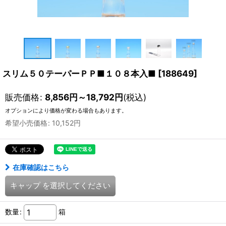
スリム５０テーパーＰＰ■１０８本入■
[
188649
]
販売価格
:
8,856
円
～18,792
円
(税込)
オプションにより価格が変わる場合もあります。
希望小売価格
:
10,152
円
在庫確認はこちら
キャップ
を選択してください
数量
:
箱