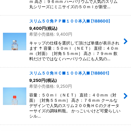
ｍ 高さ：９６ｍｍ ハーバリウムで人気のスリム
丸シリーズにミニサイズの５０ｍｌが新登…
スリム５０角ＰＰ■１００本入■
[
188600
]
9,400
円
(税込)
希望小売価格
:
9,400
円
キャップの仕様を選択して頂けば単価が表示され
ます ↑ 容量：５０ｍｌ（ＮＥＴ） 直径：４０ｍ
ｍ（対面）［対角５５ｍｍ］ 高さ：７９ｍｍ 飲
料だけでではなくハーバリウムにも人気の…
スリム５０角ＨＣ■１００本入■
[
188601
]
9,250
円
(税込)
希望小売価格
:
9,250
円
容量：５０ｍｌ（ＮＥＴ） 直径：４０ｍｍ（対
面）［対角５５ｍｍ］ 高さ：７６ｍｍ クールな
デザインで人気のスリム２００角ＨＣのクオータ
ーサイズの調味料瓶。 かっこいいけど可愛らしい
シル…