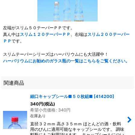
左端がスリム５０テーパーＰＰです。
真ん中は
スリム１２０テーパーＰＰ
、右端は
スリム２００テーパー
ＰＰ
です。
スリムテーパーシリーズはハーバリウムにも大活躍中！
ハーバリウムにお勧めのガラス瓶の一覧はこちらをご覧ください。
関連商品
細口キャップシール■５０枚組■
[
414200
]
340
円
(税込)
希望小売価格
:
340
円
在庫あり
直径３２ｍｍ 高さ３５ｍｍ ほとんどの酒・飲料
用のびんに適用可能なキャップシールです。 調味
料瓶にもご利用頂けます。 キャップシールについ