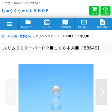
ミニサイズのハーバリウムに
ちゅうくうｗｅｂＳＨＯＰ
カート
ご案内
商品カテゴリ
カレンダー
ご利用案内
問い合わせ
特商法表示
ホーム
>
酒・飲料びん
>
スリム５０テーパーＰＰ■１０８本入■
スリム５０テーパーＰＰ■１０８本入■
[
188649
]