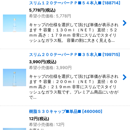
スリム１２０テーパーＰＰ■５４本入■
[
188714
]
5,778
円
(税込)
希望小売価格
:
5,778
円
キャップの仕様を選択して頂けば単価が表示され
ます ↑ 容量：１３０ｍｌ（ＮＥＴ） 直径：５２
ｍｍ 高さ：１７９ｍｍ 非常にスリムでスタイリ
ッシュなガラス瓶。 容量の割に大きく見える…
スリム２００テーパーＰＰ■３５本入■
[
199715
]
3,990
円
(税込)
希望小売価格
:
3,990
円
キャップの仕様を選択して頂けば単価が表示され
ます ↑ 容量：２００ｍｌ（ＮＥＴ） 直径：６０
ｍｍ 高さ：２１９ｍｍ 非常にスリムでスタイリ
ッシュなガラス瓶です。プレミアム商品にいかが
で…
樹脂Ｓ３０キャップ■単品■
[
460060
]
12
円
(税込)
希望小売価格
:
12
円