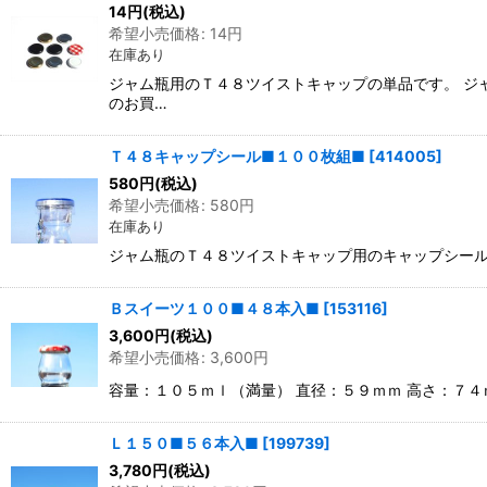
14
円
(税込)
希望小売価格
:
14
円
在庫あり
ジャム瓶用のＴ４８ツイストキャップの単品です。 ジ
のお買…
Ｔ４８キャップシール■１００枚組■
[
414005
]
580
円
(税込)
希望小売価格
:
580
円
在庫あり
ジャム瓶のＴ４８ツイストキャップ用のキャップシール
Ｂスイーツ１００■４８本入■
[
153116
]
3,600
円
(税込)
希望小売価格
:
3,600
円
容量：１０５ｍｌ（満量） 直径：５９ｍｍ 高さ：７
Ｌ１５０■５６本入■
[
199739
]
3,780
円
(税込)