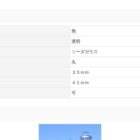
無
透明
ソーダガラス
丸
３５ｍｍ
４１ｍｍ
可