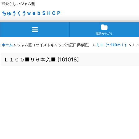
可愛らしいジャム瓶
ちゅうくうｗｅｂＳＨＯＰ
商品カテゴリ
ホーム
>
ジャム瓶（ツイストキャップの広口保存瓶）
>
ミニ（〜110ｍｌ）
>
Ｌ
Ｌ１００■９６本入■
[
161018
]