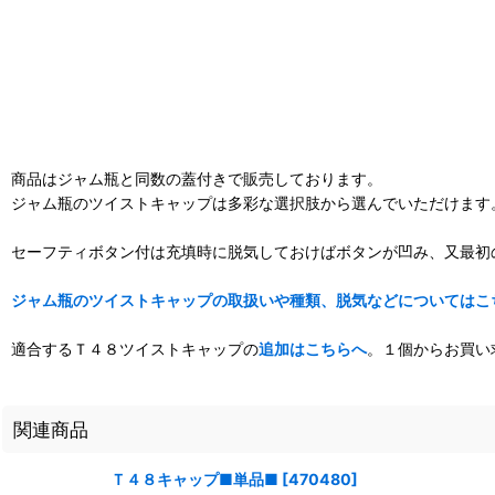
商品はジャム瓶と同数の蓋付きで販売しております。
ジャム瓶のツイストキャップは多彩な選択肢から選んでいただけます
セーフティボタン付は充填時に脱気しておけばボタンが凹み、又最初
ジャム瓶のツイストキャップの取扱いや種類、脱気などについてはこ
適合するＴ４８ツイストキャップの
追加はこちらへ
。１個からお買い
関連商品
Ｔ４８キャップ■単品■
[
470480
]