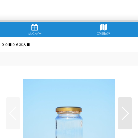
カレンダー
ご利用案内
１００■９６本入■