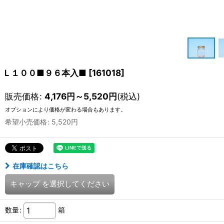
Ｌ１００■９６本入■
[
161018
]
販売価格
:
4,176
円
～5,520
円
(税込)
オプションにより価格が変わる場合もあります。
希望小売価格
:
5,520
円
在庫確認はこちら
キャップ
を選択してください
数量
:
箱