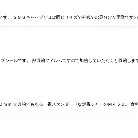
値です。 Ｓ８６キャップとほぼ同じサイズで外観での見分けが困難ですの
プシールです。 熱収縮フィルムですので加熱していただくと収縮しま
３０ｍｍ 古典的でもある一番スタンダードな定番ジャーのＭ４５０。 