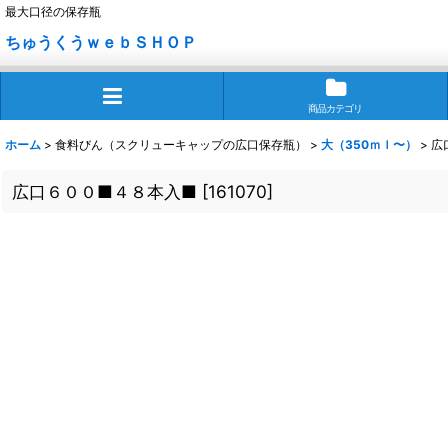
最大口径の保存瓶
ちゅうくうｗｅｂＳＨＯＰ
商品カテゴリ
ホーム
>
食料びん（スクリューキャップの広口保存瓶）
>
大（350ｍｌ〜）
>
広
広口６００■４８本入■
[
161070
]