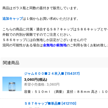
商品はガラス瓶と同数の蓋付きで販売しています。
追加キャップ
は１個からお買い求めいただけます。
こちらの商品に付属・適合するＳ８７キャップはＳ８６キャップとサ
外観での判別が困難ですのでご注意ください。
Ｓ８６キャップには白無地しか設定がございませんので
混同の可能性がある場合は
金無地か銀無地
のご利用を強くお勧め致し
関連商品
ジャム６００■２４本入■
[
154317
]
3,060
円
(税込)
希望小売価格
:
3,060
円
容量：５１０ｍｌ （満量） 直径：８８ｍｍ 高さ：１
Ｓ８７キャップ■単品■
[
412110
]