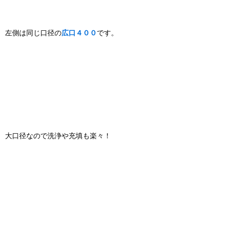
左側は同じ口径の
広口４００
です。
大口径なので洗浄や充填も楽々！