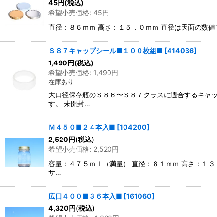
45
円
(税込)
希望小売価格
:
45
円
直径：８６ｍｍ 高さ：１５．０ｍｍ 直径は天面の数
Ｓ８７キャップシール■１００枚組■
[
414036
]
1,490
円
(税込)
希望小売価格
:
1,490
円
在庫あり
大口径保存瓶のＳ８６〜Ｓ８７クラスに適合するキャッ
す。 未開封…
Ｍ４５０■２４本入■
[
104200
]
2,520
円
(税込)
希望小売価格
:
2,520
円
容量：４７５ｍｌ（満量） 直径：８１ｍｍ 高さ：１
サ…
広口４００■３６本入■
[
161060
]
4,320
円
(税込)