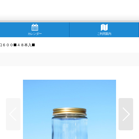
カレンダー
ご利用案内
口６００■４８本入■