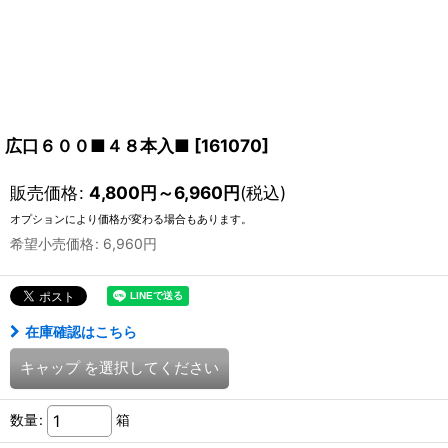
広口６００■４８本入■
[
161070
]
販売価格
:
4,800
円
～6,960
円
(税込)
オプションにより価格が変わる場合もあります。
希望小売価格
:
6,960
円
在庫確認はこちら
キャップ
を選択してください
数量
:
箱