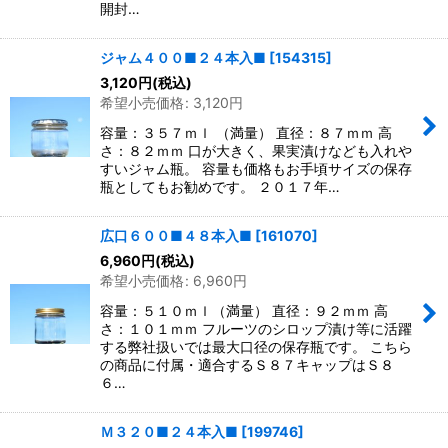
開封…
ジャム４００■２４本入■
[
154315
]
3,120
円
(税込)
希望小売価格
:
3,120
円
容量：３５７ｍｌ （満量） 直径：８７ｍｍ 高
さ：８２ｍｍ 口が大きく、果実漬けなども入れや
すいジャム瓶。 容量も価格もお手頃サイズの保存
瓶としてもお勧めです。 ２０１７年…
広口６００■４８本入■
[
161070
]
6,960
円
(税込)
希望小売価格
:
6,960
円
容量：５１０ｍｌ（満量） 直径：９２ｍｍ 高
さ：１０１ｍｍ フルーツのシロップ漬け等に活躍
する弊社扱いでは最大口径の保存瓶です。 こちら
の商品に付属・適合するＳ８７キャップはＳ８
６…
Ｍ３２０■２４本入■
[
199746
]