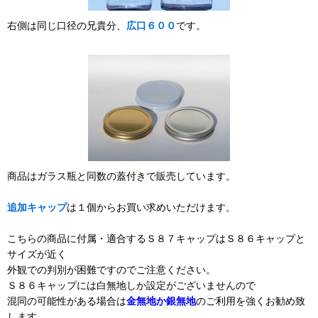
右側は同じ口径の兄貴分、
広口６００
です。
商品はガラス瓶と同数の蓋付きで販売しています。
追加キャップ
は１個からお買い求めいただけます。
こちらの商品に付属・適合するＳ８７キャップはＳ８６キャップと
サイズが近く
外観での判別が困難ですのでご注意ください。
Ｓ８６キャップには白無地しか設定がございませんので
混同の可能性がある場合は
金無地か銀無地
のご利用を強くお勧め致
します。