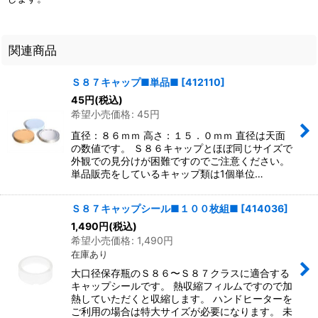
関連商品
Ｓ８７キャップ■単品■
[
412110
]
45
円
(税込)
希望小売価格
:
45
円
直径：８６ｍｍ 高さ：１５．０ｍｍ 直径は天面
の数値です。 Ｓ８６キャップとほぼ同じサイズで
外観での見分けが困難ですのでご注意ください。
単品販売をしているキャップ類は1個単位…
Ｓ８７キャップシール■１００枚組■
[
414036
]
1,490
円
(税込)
希望小売価格
:
1,490
円
在庫あり
大口径保存瓶のＳ８６〜Ｓ８７クラスに適合する
キャップシールです。 熱収縮フィルムですので加
熱していただくと収縮します。 ハンドヒーターを
ご利用の場合は特大サイズが必要になります。 未