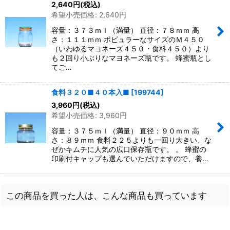
2,640
円
(税込)
希望小売価格
:
2,640
円
容量：３７３ｍｌ（満量） 直径：７８ｍｍ 高
さ：１１１ｍｍ ポピュラーなサイズのＭ４５０
（いわゆるマヨネーズ４５０・食料４５０）より
も２回り小ぶりなマヨネーズ瓶です。 蜂蜜瓶とし
てご…
食料３２０■４０本入■
[
199744
]
3,960
円
(税込)
希望小売価格
:
3,960
円
容量：３７５ｍｌ（満量） 直径：９０ｍｍ 高
さ：８９ｍｍ 食料２２５よりも一回り大きい、な
ぜかキムチに人気の広口保存瓶です。 。 蜂蜜の
印刷付キャップも選んでいただけますので、養…
この商品を買った人は、こんな商品も買っています