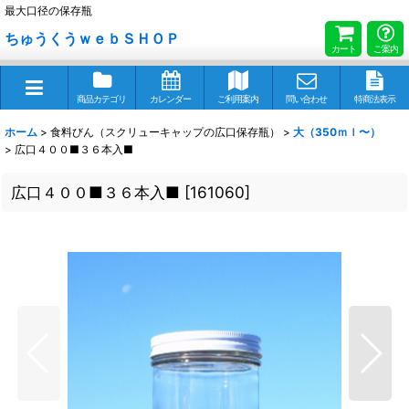
最大口径の保存瓶
ちゅうくうｗｅｂＳＨＯＰ
カート
ご案内
商品カテゴリ
カレンダー
ご利用案内
問い合わせ
特商法表示
ホーム
>
食料びん（スクリューキャップの広口保存瓶）
>
大（350ｍｌ〜）
>
広口４００■３６本入■
広口４００■３６本入■
[
161060
]