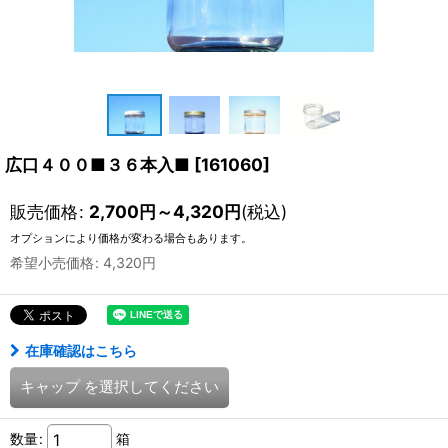
広口４００■３６本入■
[
161060
]
販売価格
:
2,700
円
～4,320
円
(税込)
オプションにより価格が変わる場合もあります。
希望小売価格
:
4,320
円
在庫確認はこちら
キャップ
を選択してください
数量
:
箱