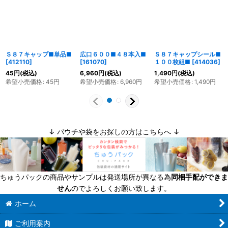
Ｓ８７キャップ■単品■
広口６００■４８本入■
Ｓ８７キャップシール■
[
412110
]
[
161070
]
１００枚組■
[
414036
]
45
円
(税込)
6,960
円
(税込)
1,490
円
(税込)
希望小売価格
:
45
円
希望小売価格
:
6,960
円
希望小売価格
:
1,490
円
↓ パウチや袋をお探しの方はこちらへ ↓
ちゅうパックの商品やサンプルは発送場所が異なる為
同梱手配ができま
せん
のでよろしくお願い致します。
ホーム
ご利用案内