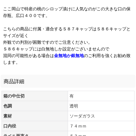
ここ岡山で特産の桃のシロップ漬けに人気なのがこの大きな口の保
存瓶、広口４００です。
こちらの商品に付属・適合するＳ８７キャップはＳ８６キャップと
サイズが近く
外観での判別が困難ですのでご注意ください。
Ｓ８６キャップには白無地しか設定がございませんので
混同の可能性がある場合は
金無地か銀無地
のご利用を強くお勧め致
します。
商品詳細
箱の中仕切
有
色調
透明
素材
ソーダガラス
口内径
７４ｍｍ
ラベル面高さ
５３ｍｍ