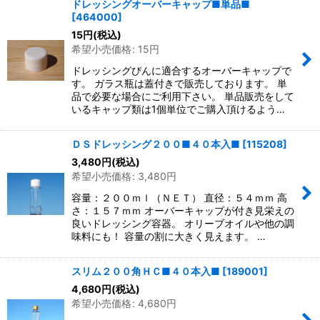
ドレッシングオーバーキャップ■単品■
[
464000
]
15
円
(税込)
希望小売価格
:
15
円
ドレッシングびんに適合するオーバーキャップで
す。 ガラス瓶は蓋付きで販売しております。 単
品で必要な場合にご利用下さい。 単品販売をして
いるキャップ類は1個単位でご購入頂けるよう…
ＤＳドレッシング２００■４０本入■
[
115208
]
3,480
円
(税込)
希望小売価格
:
3,480
円
容量：２００ｍｌ（ＮＥＴ） 直径：５４ｍｍ 高
さ：１５７ｍｍ オーバーキャップが付き見栄えの
良いドレッシング容器。 オリーブオイルや他の調
味料にも！ 容量の割に大きく見えます。 …
スリム２００角ＨＣ■４０本入■
[
189001
]
4,680
円
(税込)
希望小売価格
:
4,680
円