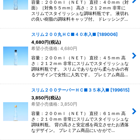
容量：２００ｍｌ（ＮＥＴ） 直径：４０ｍｍ（対
面）［対角５５ｍｍ］ 高さ：２１２ｍｍ 非常に
スリムでスタイリッシュな調味料瓶です。 液切れ
の良い樹脂の調味料キャップ付。 ドレッシング…
スリム２００丸ＨＣ■４０本入■
[
189006
]
4,680
円
(税込)
希望小売価格
:
4,680
円
容量：２００ｍｌ（ＮＥＴ） 直径：４５ｍｍ 高
さ：２１２ｍｍ 非常にスリムでスタイリッシュな
調味料瓶です。 スリムでありながら柔らかみの有
るデザインで女性に人気です。 プレミアム商品…
スリム２００テーパーＨＣ■３５本入■
[
199615
]
3,850
円
(税込)
希望小売価格
:
3,850
円
容量：２００ｍｌ（ＮＥＴ） 直径：６１ｍｍ 高
さ：２１０ｍｍ 非常にスリムでスタイリッシュな
調味料瓶。 背の高さと安定感を両立させたお洒落
なデザイン。 プレミアム商品にいかがで…