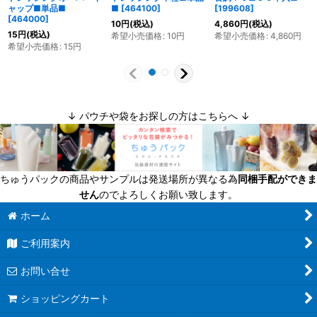
ャップ■単品■
■
[
464100
]
[
199608
]
[
464000
]
10
円
(税込)
4,860
円
(税込)
15
円
(税込)
希望小売価格
:
10
円
希望小売価格
:
4,860
円
希望小売価格
:
15
円
↓ パウチや袋をお探しの方はこちらへ ↓
ちゅうパックの商品やサンプルは発送場所が異なる為
同梱手配ができま
せん
のでよろしくお願い致します。
ホーム
ご利用案内
お問い合せ
ショッピングカート