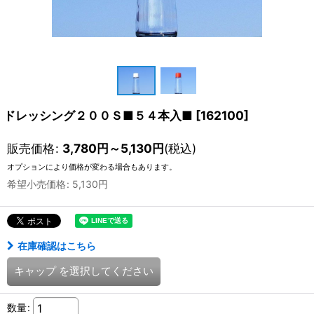
ドレッシング２００Ｓ■５４本入■
[
162100
]
販売価格
:
3,780
円
～5,130
円
(税込)
オプションにより価格が変わる場合もあります。
希望小売価格
:
5,130
円
在庫確認はこちら
キャップ
を選択してください
数量
: