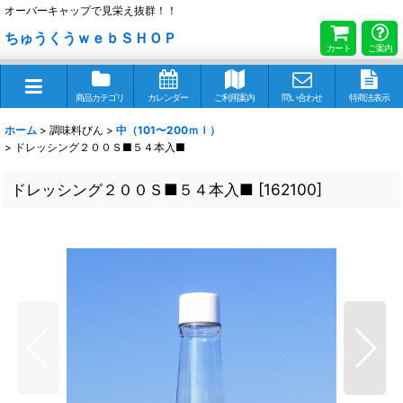
オーバーキャップで見栄え抜群！！
ちゅうくうｗｅｂＳＨＯＰ
カート
ご案内
商品カテゴリ
カレンダー
ご利用案内
問い合わせ
特商法表示
ホーム
>
調味料びん
>
中（101〜200ｍｌ）
>
ドレッシング２００Ｓ■５４本入■
ドレッシング２００Ｓ■５４本入■
[
162100
]