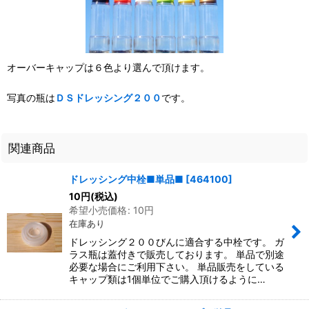
オーバーキャップは６色より選んで頂けます。
写真の瓶は
ＤＳドレッシング２００
です。
関連商品
ドレッシング中栓■単品■
[
464100
]
10
円
(税込)
希望小売価格
:
10
円
在庫あり
ドレッシング２００びんに適合する中栓です。 ガ
ラス瓶は蓋付きで販売しております。 単品で別途
必要な場合にご利用下さい。 単品販売をしている
キャップ類は1個単位でご購入頂けるように…