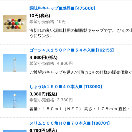
調味料キャップ■単品■
[
475000
]
10
円
(税込)
希望小売価格
:
10
円
液切れの良い調味料用の樹脂製キャップです。 びんの
うにワンタ…
ゴージャス１５０ＰＰ■５４本入■
[
162155
]
4,860
円
(税込)
希望小売価格
:
4,860
円
ご希望のキャップを選んで頂けばその仕様の販売価格が
しょうゆ１５０■４０本入■
[
113090
]
3,380
円
(税込)
希望小売価格
:
3,380
円
容量：１５０ｍｌ（ＮＥＴ） 高さ：１７８ｍｍ 直径
スリム１００角ＨＣ■７０本入■
[
188701
]
6,790
円
(税込)