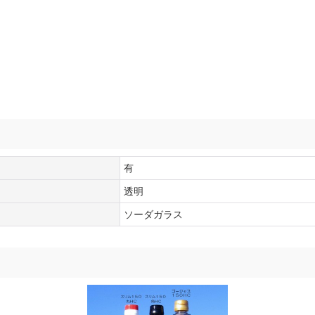
有
透明
ソーダガラス