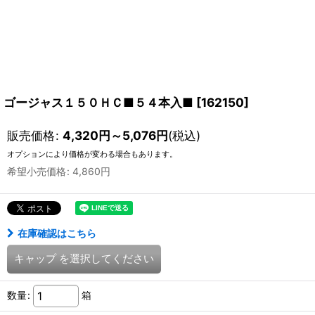
ゴージャス１５０ＨＣ■５４本入■
[
162150
]
販売価格
:
4,320
円
～5,076
円
(税込)
オプションにより価格が変わる場合もあります。
希望小売価格
:
4,860
円
在庫確認はこちら
キャップ
を選択してください
数量
:
箱