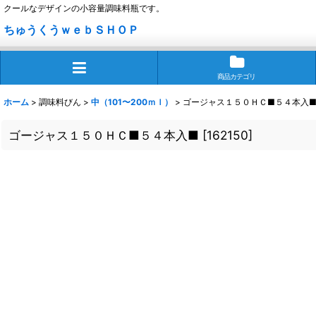
クールなデザインの小容量調味料瓶です。
ちゅうくうｗｅｂＳＨＯＰ
商品カテゴリ
ホーム
>
調味料びん
>
中（101〜200ｍｌ）
>
ゴージャス１５０ＨＣ■５４本入
ゴージャス１５０ＨＣ■５４本入■
[
162150
]