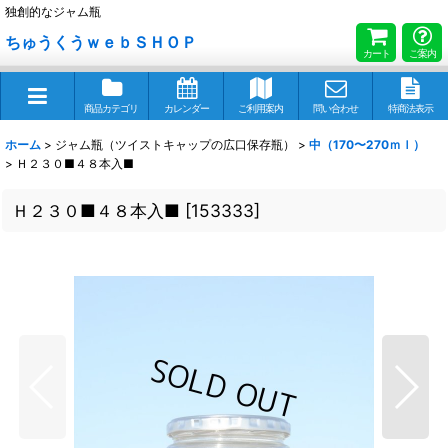
独創的なジャム瓶
ちゅうくうｗｅｂＳＨＯＰ
カート
ご案内
商品カテゴリ
カレンダー
ご利用案内
問い合わせ
特商法表示
ホーム
>
ジャム瓶（ツイストキャップの広口保存瓶）
>
中（170〜270ｍｌ）
>
Ｈ２３０■４８本入■
Ｈ２３０■４８本入■
[
153333
]