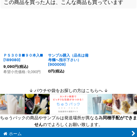
この商品を買った人は、こんな商品も買っています
ＰＳ３０Ｂ■９０本入■
サンプル購入（品名は備
[
189080
]
考欄へ指示下さい）
[
900009
]
9,090
円
(税込)
0
円
(税込)
希望小売価格
:
9,090
円
↓ パウチや袋をお探しの方はこちらへ ↓
ちゅうパックの商品やサンプルは発送場所が異なる為
同梱手配ができま
せん
のでよろしくお願い致します。
ホーム