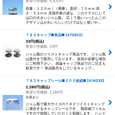
希望小売価格
:
4,830
円
容量：１２５ｍｌ（満量） 直径：７０ｍｍ 高
さ：５３ｍｍ 充填作業の楽な、このクラスにして
は口の大きいジャム瓶。 広くて低いぺったんこの
デザインはかわいらしいだけではなく使いや…
Ｔ８２キャップ■単品■
[
470822
]
33
円
(税込)
希望小売価格
:
33
円
ジャム瓶のツイストキャップ単品です。 ジャム瓶
は蓋付きで販売しております。 追加が必要な場合
にご利用下さい。 勿論キャップ単品でのご注文も
歓迎です！ 単品販売をしているキャップ…
Ｔ８２キャップシール■２００枚組■
[
414035
]
2,280
円
(税込)
希望小売価格
:
2,280
円
在庫あり
ジャム瓶で最大サイズのＴ８２ツイストキャップ
に適合するキャップシールです。 熱収縮フィルム
ですので加熱していただくと収縮します。 ハンド