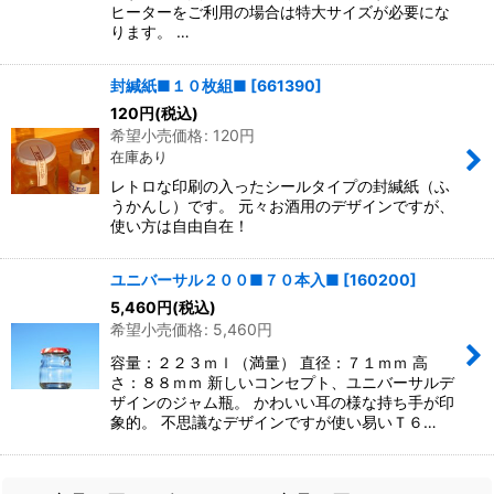
ヒーターをご利用の場合は特大サイズが必要にな
ります。 …
封緘紙■１０枚組■
[
661390
]
120
円
(税込)
希望小売価格
:
120
円
在庫あり
レトロな印刷の入ったシールタイプの封緘紙（ふ
うかんし）です。 元々お酒用のデザインですが、
使い方は自由自在！
ユニバーサル２００■７０本入■
[
160200
]
5,460
円
(税込)
希望小売価格
:
5,460
円
容量：２２３ｍｌ（満量） 直径：７１ｍｍ 高
さ：８８ｍｍ 新しいコンセプト、ユニバーサルデ
ザインのジャム瓶。 かわいい耳の様な持ち手が印
象的。 不思議なデザインですが使い易いＴ６…