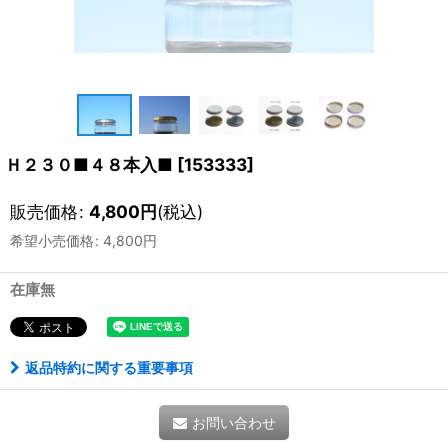
Ｈ２３０■４８本入■
[
153333
]
販売価格
:
4,800
円
(税込)
希望小売価格
:
4,800
円
在庫無
返品特約に関する重要事項
お問い合わせ