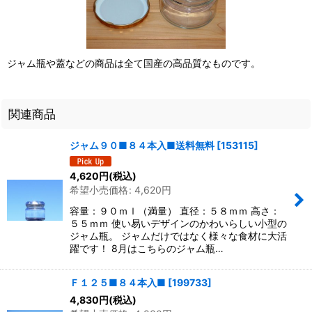
ジャム瓶や蓋などの商品は全て国産の高品質なものです。
関連商品
ジャム９０■８４本入■送料無料
[
153115
]
4,620
円
(税込)
希望小売価格
:
4,620
円
容量：９０ｍｌ（満量） 直径：５８ｍｍ 高さ：
５５ｍｍ 使い易いデザインのかわいらしい小型の
ジャム瓶。 ジャムだけではなく様々な食材に大活
躍です！ 8月はこちらのジャム瓶…
Ｆ１２５■８４本入■
[
199733
]
4,830
円
(税込)