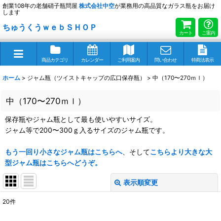
創業108年の老舗硝子瓶問屋
株式会社
中空
が業務用の高品質なガラス瓶をお届け
します
ちゅうくうｗｅｂＳＨＯＰ
カート
ご案内
商品カテゴリ
カレンダー
ご利用案内
問い合わせ
特商法表示
ホーム
>
ジャム瓶（ツイストキャップの広口保存瓶）
>
中（170〜270ｍｌ）
中（170〜270ｍｌ）
保存瓶やジャム瓶として最も使いやすいサイズ。
ジャム等で200〜300ｇ入るサイズのジャム瓶です。
もう一回り小さなジャム瓶はこちらへ
、そして
こちらより大きな大
型ジャム瓶はこちらへどうぞ。
表示順変更
閉じる
20
件
表示数
: