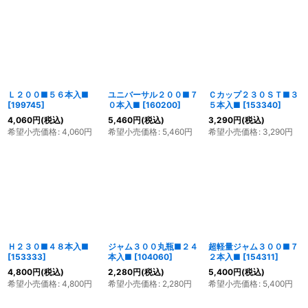
Ｌ２００■５６本入■
ユニバーサル２００■７
Ｃカップ２３０ＳＴ■３
[
199745
]
０本入■
[
160200
]
５本入■
[
153340
]
4,060
円
(税込)
5,460
円
(税込)
3,290
円
(税込)
希望小売価格
:
4,060
円
希望小売価格
:
5,460
円
希望小売価格
:
3,290
円
Ｈ２３０■４８本入■
ジャム３００丸瓶■２４
超軽量ジャム３００■７
[
153333
]
本入■
[
104060
]
２本入■
[
154311
]
4,800
円
(税込)
2,280
円
(税込)
5,400
円
(税込)
希望小売価格
:
4,800
円
希望小売価格
:
2,280
円
希望小売価格
:
5,400
円