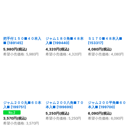
並び順
:
絞り込む
把手付１５０■４０本入
ジャム１８０角■４８本
Ｓ１７０■４８本入■
■
[
189145
]
入■
[
199440
]
[
153317
]
5,980
円
(税込)
4,320
円
(税込)
4,080
円
(税込)
希望小売価格
:
5,980
円
希望小売価格
:
4,320
円
希望小売価格
:
4,080
円
ジャム２００丸■６０本
ジャム２００八角■７０
ジャム２００平角■６０
入■
[
199751
]
本入■
[
199699
]
本入■
[
199700
]
5,250
円
(税込)
6,090
円
(税込)
希望小売価格
:
5,250
円
希望小売価格
:
6,090
円
3,570
円
(税込)
希望小売価格
:
3,570
円