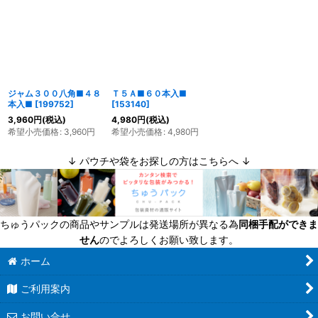
ジャム３００八角■４８
Ｔ５Ａ■６０本入■
本入■
[
199752
]
[
153140
]
3,960
円
(税込)
4,980
円
(税込)
希望小売価格
:
3,960
円
希望小売価格
:
4,980
円
↓ パウチや袋をお探しの方はこちらへ ↓
ちゅうパックの商品やサンプルは発送場所が異なる為
同梱手配ができま
せん
のでよろしくお願い致します。
ホーム
ご利用案内
お問い合せ