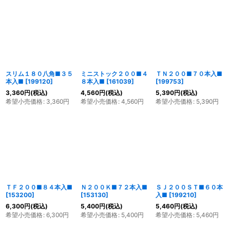
スリム１８０八角■３５
ミニストック２００■４
ＴＮ２００■７０本入■
本入■
[
199120
]
８本入■
[
161039
]
[
199753
]
3,360
円
(税込)
4,560
円
(税込)
5,390
円
(税込)
希望小売価格
:
3,360
円
希望小売価格
:
4,560
円
希望小売価格
:
5,390
円
ＴＦ２００■８４本入■
Ｎ２００Ｋ■７２本入■
ＳＪ２００ＳＴ■６０本
[
153200
]
[
153130
]
入■
[
199210
]
6,300
円
(税込)
5,400
円
(税込)
5,460
円
(税込)
希望小売価格
:
6,300
円
希望小売価格
:
5,400
円
希望小売価格
:
5,460
円