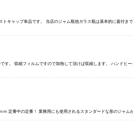
イストキャップ単品です。 当店のジャム瓶他ガラス瓶は基本的に蓋付き
です。 収縮フィルムですので加熱して頂けば収縮します。 ハンドヒータ
５ｍｍ 定番中の定番！ 業務用にも使用されるスタンダードな形のジャム