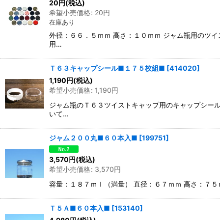
20
円
(税込)
希望小売価格
:
20
円
在庫あり
外径：６６．５ｍｍ 高さ：１０ｍｍ ジャム瓶用のツ
用…
Ｔ６３キャップシール■１７５枚組■
[
414020
]
1,190
円
(税込)
希望小売価格
:
1,190
円
ジャム瓶のＴ６３ツイストキャップ用のキャップシール
いて…
ジャム２００丸■６０本入■
[
199751
]
3,570
円
(税込)
希望小売価格
:
3,570
円
容量：１８７ｍｌ（満量） 直径：６７ｍｍ 高さ：７
Ｔ５Ａ■６０本入■
[
153140
]