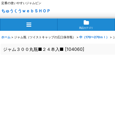
定番の使いやすいジャムビン
ちゅうくうｗｅｂＳＨＯＰ
商品カテゴリ
ホーム
>
ジャム瓶（ツイストキャップの広口保存瓶）
>
中（170〜270ｍｌ）
>
ジャム３００丸瓶■２４本入■
[
104060
]