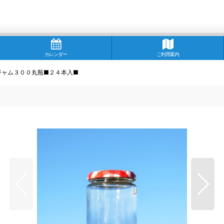
カレンダー
ご利用案内
ジャム３００丸瓶■２４本入■