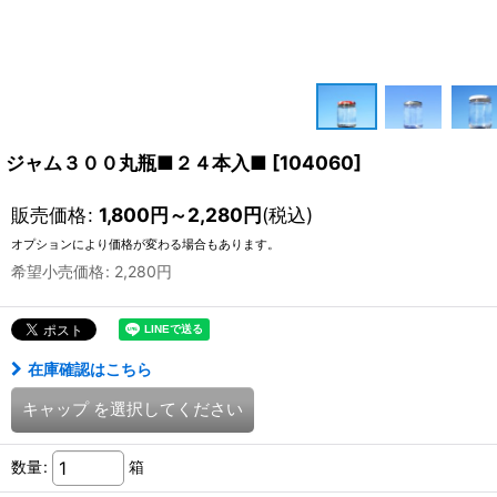
ジャム３００丸瓶■２４本入■
[
104060
]
販売価格
:
1,800
円
～2,280
円
(税込)
オプションにより価格が変わる場合もあります。
希望小売価格
:
2,280
円
在庫確認はこちら
キャップ
を選択してください
数量
:
箱