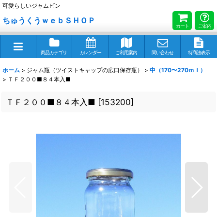
可愛らしいジャムビン
ちゅうくうｗｅｂＳＨＯＰ
カート
ご案内
商品カテゴリ
カレンダー
ご利用案内
問い合わせ
特商法表示
ホーム
>
ジャム瓶（ツイストキャップの広口保存瓶）
>
中（170〜270ｍｌ）
>
ＴＦ２００■８４本入■
ＴＦ２００■８４本入■
[
153200
]