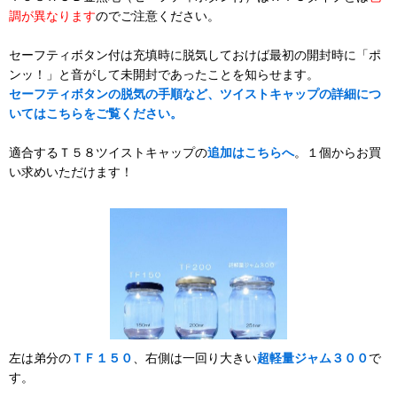
調が異なります
のでご注意ください。
セーフティボタン付は充填時に脱気しておけば最初の開封時に「ポ
ンッ！」と音がして未開封であったことを知らせます。
セーフティボタンの脱気の手順など、ツイストキャップの詳細につ
いてはこちらをご覧ください。
適合するＴ５８ツイストキャップの
追加はこちらへ
。１個からお買
い求めいただけます！
左は弟分の
ＴＦ１５０
、右側は一回り大きい
超軽量ジャム３００
で
す。