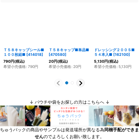
Ｔ５８キャップシール■
Ｔ５８キャップ■単品■
ドレッシング２００Ｓ■
１００枚組■
[
414018
]
[
470580
]
５４本入■
[
162100
]
790
円
(税込)
20
円
(税込)
5,130
円
(税込)
希望小売価格
:
790
円
希望小売価格
:
20
円
希望小売価格
:
5,130
円
↓ パウチや袋をお探しの方はこちらへ ↓
ちゅうパックの商品やサンプルは発送場所が異なる為
同梱手配ができま
せん
のでよろしくお願い致します。