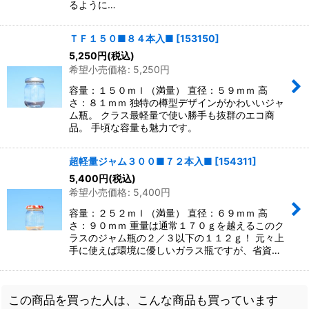
るように…
ＴＦ１５０■８４本入■
[
153150
]
5,250
円
(税込)
希望小売価格
:
5,250
円
容量：１５０ｍｌ（満量） 直径：５９ｍｍ 高
さ：８１ｍｍ 独特の樽型デザインがかわいいジャ
ム瓶。 クラス最軽量で使い勝手も抜群のエコ商
品。 手頃な容量も魅力です。
超軽量ジャム３００■７２本入■
[
154311
]
5,400
円
(税込)
希望小売価格
:
5,400
円
容量：２５２ｍｌ（満量） 直径：６９ｍｍ 高
さ：９０ｍｍ 重量は通常１７０ｇを越えるこのク
ラスのジャム瓶の２／３以下の１１２ｇ！ 元々上
手に使えば環境に優しいガラス瓶ですが、省資…
この商品を買った人は、こんな商品も買っています