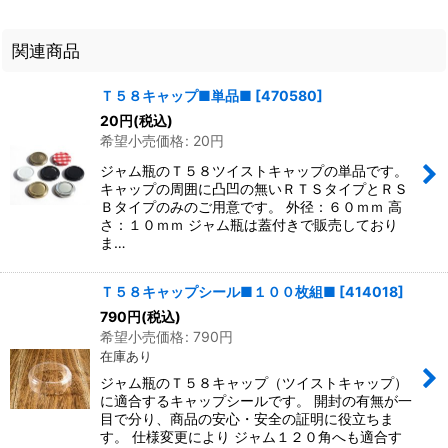
関連商品
Ｔ５８キャップ■単品■
[
470580
]
20
円
(税込)
希望小売価格
:
20
円
ジャム瓶のＴ５８ツイストキャップの単品です。
キャップの周囲に凸凹の無いＲＴＳタイプとＲＳ
Ｂタイプのみのご用意です。 外径：６０ｍｍ 高
さ：１０ｍｍ ジャム瓶は蓋付きで販売しており
ま…
Ｔ５８キャップシール■１００枚組■
[
414018
]
790
円
(税込)
希望小売価格
:
790
円
在庫あり
ジャム瓶のＴ５８キャップ（ツイストキャップ）
に適合するキャップシールです。 開封の有無が一
目で分り、商品の安心・安全の証明に役立ちま
す。 仕様変更により ジャム１２０角へも適合す