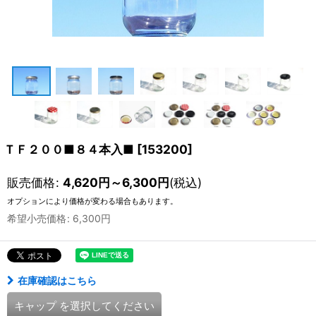
ＴＦ２００■８４本入■
[
153200
]
販売価格
:
4,620
円
～6,300
円
(税込)
オプションにより価格が変わる場合もあります。
希望小売価格
:
6,300
円
在庫確認はこちら
キャップ
を選択してください