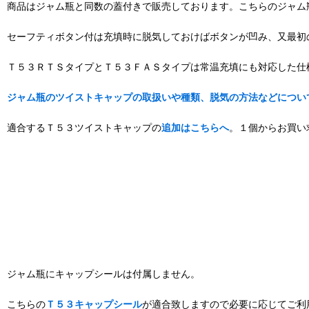
商品はジャム瓶と同数の蓋付きで販売しております。こちらのジャム
セーフティボタン付は充填時に脱気しておけばボタンが凹み、又最初
Ｔ５３ＲＴＳタイプとＴ５３ＦＡＳタイプは常温充填にも対応した仕
ジャム瓶のツイストキャップの取扱いや種類、脱気の方法などについ
適合するＴ５３ツイストキャップの
追加はこちらへ
。１個からお買い
ジャム瓶にキャップシールは付属しません。
こちらの
Ｔ５３キャップシール
が適合致しますので必要に応じてご利