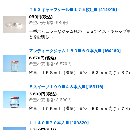
Ｔ５３キャップシール■１７５枚組■
[
414015
]
980
円
(税込)
希望小売価格
:
980
円
一番ポピュラーなジャム瓶のＴ５３ツイストキャップ用
とを証明し…
アンティークジャム１６０■６０本入■
[
164160
]
6,870
円
(税込)
希望小売価格
:
6,870
円
容量：１５８ｍｌ（満量） 直径：６３ｍｍ 高さ：８
Ｂスイーツ１００■４８本入■
[
153116
]
3,600
円
(税込)
希望小売価格
:
3,600
円
容量：１０５ｍｌ（満量） 直径：５９ｍｍ 高さ：７
Ｕ１４０■７０本入■
[
189320
]
4,760
円
(税込)