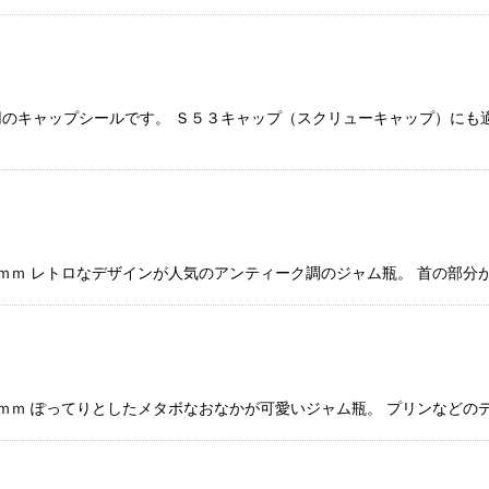
のキャップシールです。 Ｓ５３キャップ（スクリューキャップ）にも適
７ｍｍ レトロなデザインが人気のアンティーク調のジャム瓶。 首の部分
４ｍｍ ぽってりとしたメタボなおなかが可愛いジャム瓶。 プリンなど