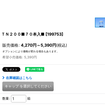
ＴＮ２００■７０本入■
[
199753
]
販売価格
:
4,270
円
～5,390
円
(税込)
オプションにより価格が変わる場合もあります。
希望小売価格
:
5,390
円
在庫確認はこちら
キャップ
を選択してください
数量
:
箱