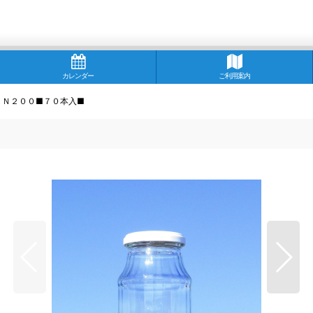
カレンダー
ご利用案内
ＴＮ２００■７０本入■