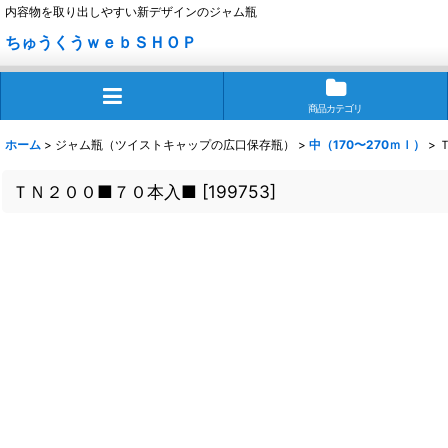
内容物を取り出しやすい新デザインのジャム瓶
ちゅうくうｗｅｂＳＨＯＰ
商品カテゴリ
ホーム
>
ジャム瓶（ツイストキャップの広口保存瓶）
>
中（170〜270ｍｌ）
>
ＴＮ２００■７０本入■
[
199753
]