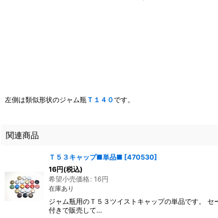
左側は類似形状のジャム瓶
Ｔ１４０
です。
関連商品
Ｔ５３キャップ■単品■
[
470530
]
16
円
(税込)
希望小売価格
:
16
円
在庫あり
ジャム瓶用のＴ５３ツイストキャップの単品です。 セ
付きで販売して…