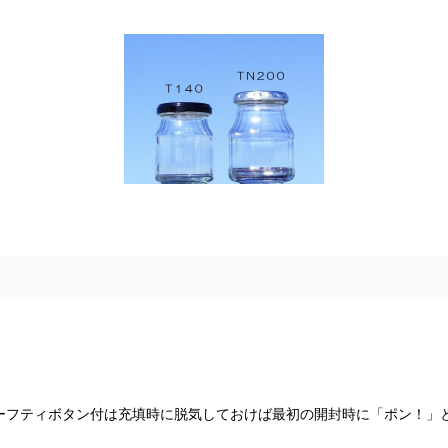
ーフティボタン付は充填時に脱気しておけば最初の開封時に「ポン！」