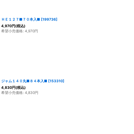
ＨＥ１２７■７０本入■
[
199736
]
4,970
円
(税込)
希望小売価格
:
4,970
円
ジャム１４０丸■８４本入■
[
153310
]
4,830
円
(税込)
希望小売価格
:
4,830
円