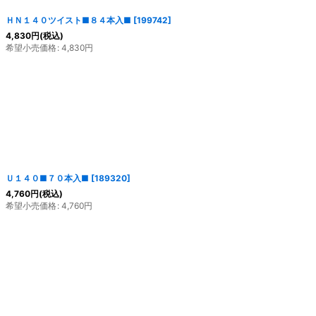
ＨＮ１４０ツイスト■８４本入■
[
199742
]
4,830
円
(税込)
希望小売価格
:
4,830
円
Ｕ１４０■７０本入■
[
189320
]
4,760
円
(税込)
希望小売価格
:
4,760
円