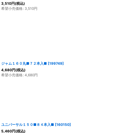
3,510
円
(税込)
希望小売価格
:
3,510
円
ジャム１６０丸■７２本入■
[
199749
]
4,680
円
(税込)
希望小売価格
:
4,680
円
ユニバーサル１５０■８４本入■
[
160150
]
5,460
円
(税込)