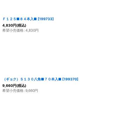
Ｆ１２５■８４本入■
[
199733
]
4,830
円
(税込)
希望小売価格
:
4,830
円
（ギョク）Ｓ１３０八角■７０本入■
[
199370
]
9,660
円
(税込)
希望小売価格
:
9,660
円