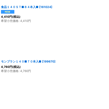
食品１４０ＳＴ■８４本入■
[
161024
]
4,410
円
(税込)
希望小売価格
:
4,410
円
モンブラン１４０■７０本入■
[
199670
]
4,760
円
(税込)
希望小売価格
:
4,760
円