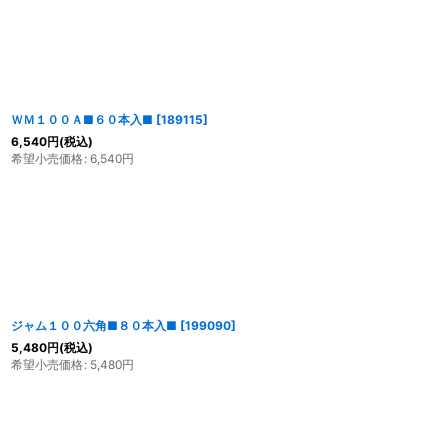
並び順
:
ＷＭ１００Ａ■６０本入■
[
189115
]
6,540
円
(税込)
希望小売価格
:
6,540
円
ジャム１００六角■８０本入■
[
199090
]
5,480
円
(税込)
希望小売価格
:
5,480
円