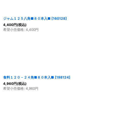
ジャム１２５八角■８０本入■
[
160128
]
4,400
円
(税込)
希望小売価格
:
4,400
円
食料１２０－２４角■８０本入■
[
198124
]
4,960
円
(税込)
希望小売価格
:
4,960
円