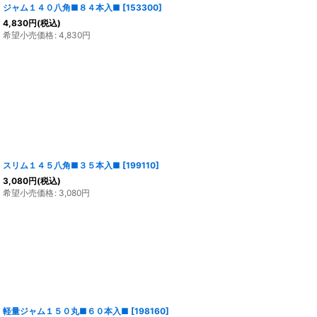
ジャム１４０八角■８４本入■
[
153300
]
4,830
円
(税込)
希望小売価格
:
4,830
円
スリム１４５八角■３５本入■
[
199110
]
3,080
円
(税込)
希望小売価格
:
3,080
円
軽量ジャム１５０丸■６０本入■
[
198160
]