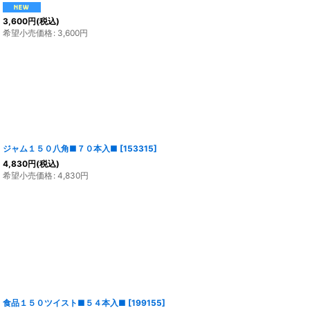
3,600
円
(税込)
希望小売価格
:
3,600
円
ジャム１５０八角■７０本入■
[
153315
]
4,830
円
(税込)
希望小売価格
:
4,830
円
食品１５０ツイスト■５４本入■
[
199155
]