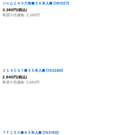
ジャム１４０六角■５６本入■
[
161027
]
3,360
円
(税込)
希望小売価格
:
3,360
円
Ｃ１４０ＳＴ■３５本入■
[
153280
]
2,940
円
(税込)
希望小売価格
:
2,940
円
ＴＦ１５０■８４本入■
[
153150
]