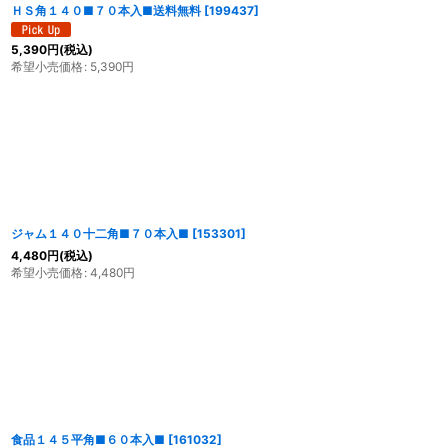
ＨＳ角１４０■７０本入■送料無料
[
199437
]
5,390
円
(税込)
希望小売価格
:
5,390
円
ジャム１４０十二角■７０本入■
[
153301
]
4,480
円
(税込)
希望小売価格
:
4,480
円
食品１４５平角■６０本入■
[
161032
]