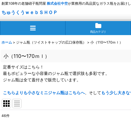
創業108年の老舗硝子瓶問屋
株式会社
中空
が業務用の高品質なガラス瓶をお届けし
ちゅうくうｗｅｂＳＨＯＰ
商品カテゴリ
ホーム
>
ジャム瓶（ツイストキャップの広口保存瓶）
>
小（110〜170ｍｌ）
小（110〜170ｍｌ）
定番サイズはこちら！
最もポピュラーな小容量のジャム瓶で選択肢も多彩です。
ジャム瓶は全て蓋付きで販売しています。
こちらよりも小さなミニジャム瓶はこちらへ
、そして
もう少し大きな
46
件
表示数
: