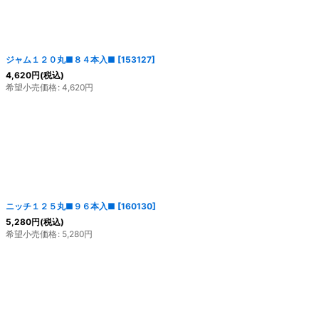
ジャム１２０丸■８４本入■
[
153127
]
4,620
円
(税込)
希望小売価格
:
4,620
円
ニッチ１２５丸■９６本入■
[
160130
]
5,280
円
(税込)
希望小売価格
:
5,280
円