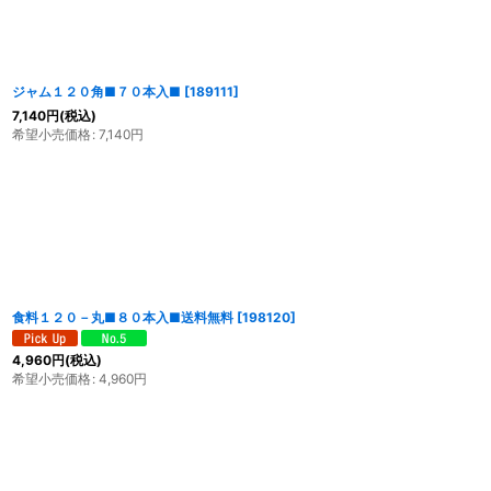
ジャム１２０角■７０本入■
[
189111
]
7,140
円
(税込)
希望小売価格
:
7,140
円
食料１２０－丸■８０本入■送料無料
[
198120
]
4,960
円
(税込)
希望小売価格
:
4,960
円