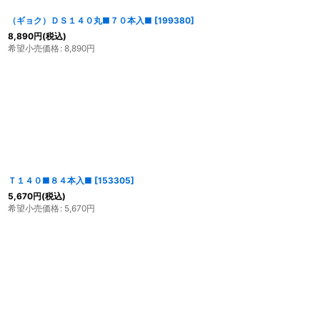
（ギョク）ＤＳ１４０丸■７０本入■
[
199380
]
8,890
円
(税込)
希望小売価格
:
8,890
円
Ｔ１４０■８４本入■
[
153305
]
5,670
円
(税込)
希望小売価格
:
5,670
円