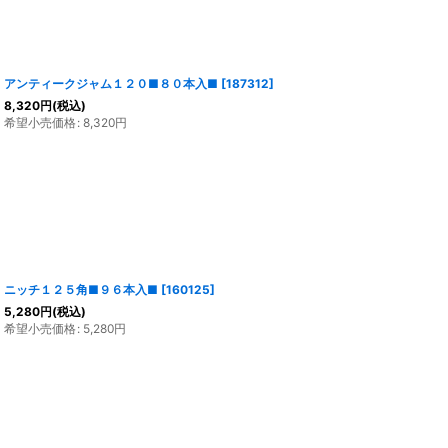
アンティークジャム１２０■８０本入■
[
187312
]
8,320
円
(税込)
希望小売価格
:
8,320
円
ニッチ１２５角■９６本入■
[
160125
]
5,280
円
(税込)
希望小売価格
:
5,280
円