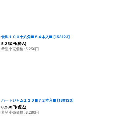
食料１００十八角■８４本入■
[
153123
]
5,250
円
(税込)
希望小売価格
:
5,250
円
ハートジャム１２０■７２本入■
[
189123
]
8,280
円
(税込)
希望小売価格
:
8,280
円