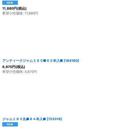
11,880
円
(税込)
希望小売価格
:
11,880
円
アンティークジャム１６０■６０本入■
[
164160
]
6,870
円
(税込)
希望小売価格
:
6,870
円
ジャム１８０丸■８４本入■
[
153318
]