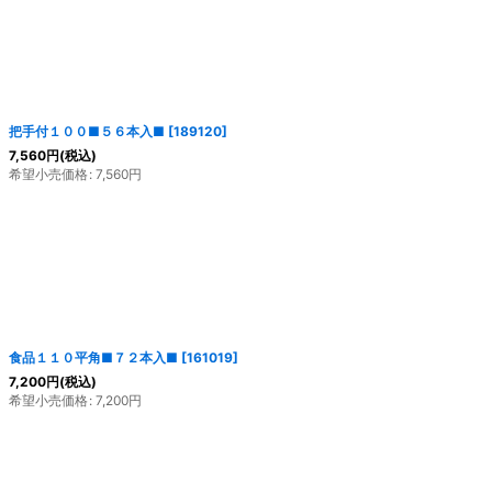
絞り込む
把手付１００■５６本入■
[
189120
]
7,560
円
(税込)
希望小売価格
:
7,560
円
食品１１０平角■７２本入■
[
161019
]
7,200
円
(税込)
希望小売価格
:
7,200
円