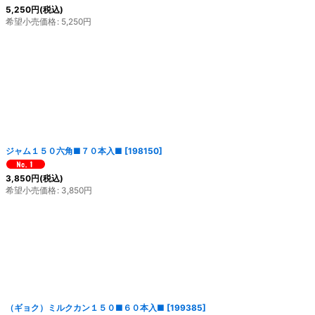
5,250
円
(税込)
希望小売価格
:
5,250
円
ジャム１５０六角■７０本入■
[
198150
]
3,850
円
(税込)
希望小売価格
:
3,850
円
（ギョク）ミルクカン１５０■６０本入■
[
199385
]