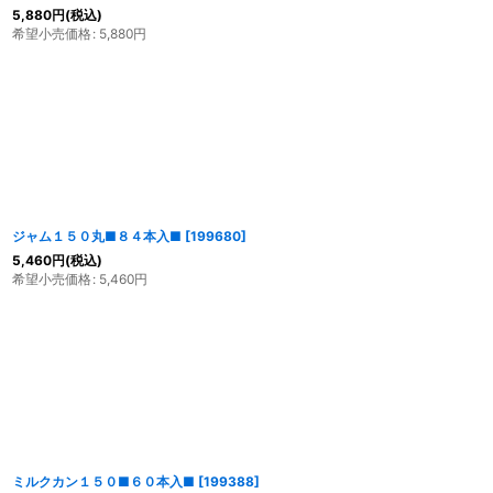
5,880
円
(税込)
希望小売価格
:
5,880
円
ジャム１５０丸■８４本入■
[
199680
]
5,460
円
(税込)
希望小売価格
:
5,460
円
ミルクカン１５０■６０本入■
[
199388
]