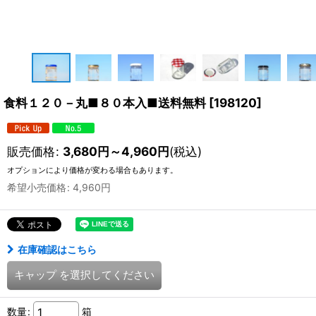
食料１２０－丸■８０本入■送料無料
[
198120
]
販売価格
:
3,680
円
～4,960
円
(税込)
オプションにより価格が変わる場合もあります。
希望小売価格
:
4,960
円
在庫確認はこちら
キャップ
を選択してください
数量
:
箱