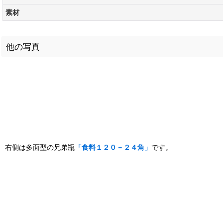
素材
他の写真
右側は多面型の兄弟瓶
「食料１２０－２４角」
です。