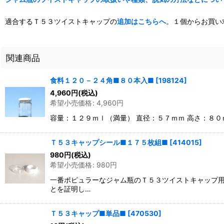
適合するＴ５３ツイストキャップの
追加はこちらへ
。１個からお買い
関連商品
食料１２０－２４角■８０本入■
[
198124
]
4,960
円
(税込)
希望小売価格
:
4,960
円
容量：１２９ｍｌ（満量） 直径：５７ｍｍ 高さ：８
Ｔ５３キャップシール■１７５枚組■
[
414015
]
980
円
(税込)
希望小売価格
:
980
円
一番ポピュラーなジャム瓶のＴ５３ツイストキャップ用
とを証明し…
Ｔ５３キャップ■単品■
[
470530
]