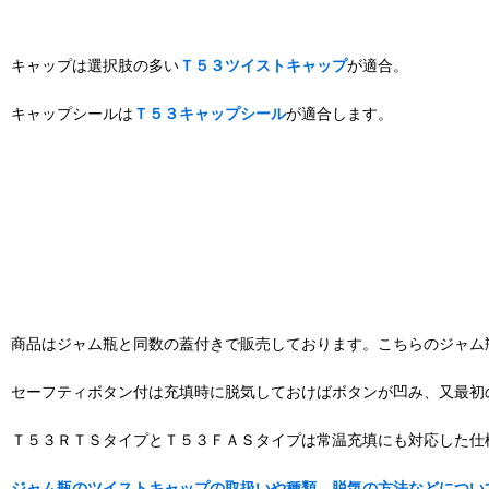
キャップは選択肢の多い
Ｔ５３ツイストキャップ
が適合。
キャップシールは
Ｔ５３キャップシール
が適合します。
商品はジャム瓶と同数の蓋付きで販売しております。こちらのジャム
セーフティボタン付は充填時に脱気しておけばボタンが凹み、又最初
Ｔ５３ＲＴＳタイプとＴ５３ＦＡＳタイプは常温充填にも対応した仕
ジャム瓶のツイストキャップの取扱いや種類、脱気の方法などについ