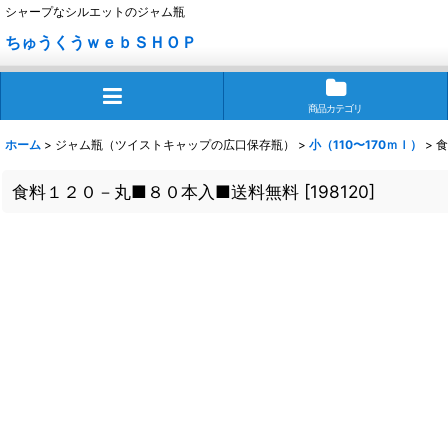
シャープなシルエットのジャム瓶
ちゅうくうｗｅｂＳＨＯＰ
商品カテゴリ
ホーム
>
ジャム瓶（ツイストキャップの広口保存瓶）
>
小（110〜170ｍｌ）
>
食
食料１２０－丸■８０本入■送料無料
[
198120
]