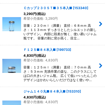
Ｃカップ２３０ＳＴ■３５本入■
[
153340
]
3,290
円
(税込)
希望小売価格
:
3,290
円
容量：２３０ｍｌ（満量） 直径：６８ｍｍ 高
さ：１１３ｍｍ すっきりとしたシルエットの新し
いデザイン。 内部に段差が無く、使い易いジャム
瓶です。 容量の割に背が高く、目立…
Ｆ１２５■８４本入■
[
199733
]
4,830
円
(税込)
希望小売価格
:
4,830
円
容量：１２５ｍｌ（満量） 直径：７０ｍｍ 高
さ：５３ｍｍ 充填作業の楽な、このクラスにして
は口の大きいジャム瓶。 広くて低いぺったんこの
デザインはかわいらしいだけではなく使いや…
ジャム１４０丸■８４本入■
[
153310
]
4,830
円
(税込)
希望小売価格
:
4,830
円