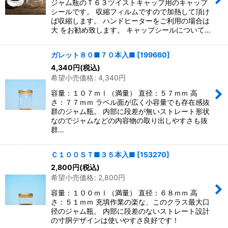
ジャム瓶のＴ６３ツイストキャップ用のキャップ
シールです。 収縮フィルムですので加熱して頂け
ば収縮します。 ハンドヒーターをご利用の場合は
大 をお勧め致します。 キャップシールについて…
ガレット８０■７０本入■
[
199660
]
4,340
円
(税込)
希望小売価格
:
4,340
円
容量：１０７ｍｌ（満量） 直径：５７ｍｍ 高
さ：７７ｍｍ ラベル面が広く小容量でも存在感抜
群のジャム瓶。 内部に段差が無いストレート形状
なのでジャムなどの内容物の取り出しやすさも抜
群…
Ｃ１００ＳＴ■３５本入■
[
153270
]
2,800
円
(税込)
希望小売価格
:
2,800
円
容量：１００ｍｌ（満量） 直径：６８ｍｍ 高
さ：５１ｍｍ 充填作業の楽な、このクラス最大口
径のジャム瓶。 内部に段差のないストレート設計
の寸胴デザインは使いやすさ良好です！