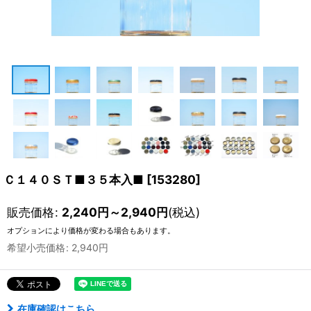
Ｃ１４０ＳＴ■３５本入■
[
153280
]
販売価格
:
2,240
円
～2,940
円
(税込)
オプションにより価格が変わる場合もあります。
希望小売価格
:
2,940
円
在庫確認はこちら