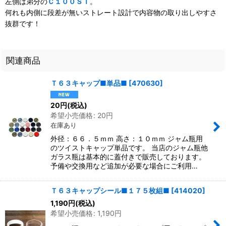
左側は弟分の
Ｃ１００ＳＴ
。
何れも内側に段差が無いストレート設計で内容物の取り出しやすさ
抜群です！
関連商品
Ｔ６３キャップ■単品■
[
470630
]
20
円
(税込)
希望小売価格
:
20
円
在庫あり
外径：６６．５ｍｍ 高さ：１０ｍｍ ジャム瓶用
のツイストキャップ単品です。 当店のジャム瓶他
ガラス瓶は基本的に蓋付きで販売しております。
予備や交換用など追加が必要な場合にご利用…
Ｔ６３キャップシール■１７５枚組■
[
414020
]
1,190
円
(税込)
希望小売価格
:
1,190
円