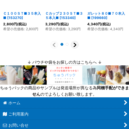
Ｃ１００ＳＴ■３５本入
Ｃカップ２３０ＳＴ■３
ガレット８０■７０本入
■
[
153270
]
５本入■
[
153340
]
■
[
199660
]
2,800
円
(税込)
3,290
円
(税込)
4,340
円
(税込)
希望小売価格
:
2,800
円
希望小売価格
:
3,290
円
希望小売価格
:
4,340
円
↓ パウチや袋をお探しの方はこちらへ ↓
ちゅうパックの商品やサンプルは発送場所が異なる為
同梱手配ができま
せん
のでよろしくお願い致します。
ホーム
ご利用案内
お問い合せ