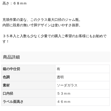
高さ：６８ｍｍ
充填作業の楽な、このクラス最大口径のジャム瓶。
内部に段差の無い寸胴デザインは使いやすさ抜群。
３５本入と入数も少なく少量での購入ご希望のお客様にもお勧めで
す！
商品詳細
箱の中仕切
有
色調
透明
素材
ソーダガラス
口内径
５３ｍｍ
ラベル面高さ
４６ｍｍ