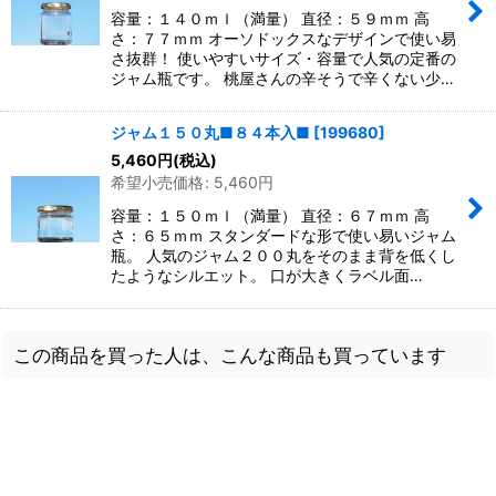
容量：１４０ｍｌ（満量） 直径：５９ｍｍ 高
さ：７７ｍｍ オーソドックスなデザインで使い易
さ抜群！ 使いやすいサイズ・容量で人気の定番の
ジャム瓶です。 桃屋さんの辛そうで辛くない少…
ジャム１５０丸■８４本入■
[
199680
]
5,460
円
(税込)
希望小売価格
:
5,460
円
容量：１５０ｍｌ（満量） 直径：６７ｍｍ 高
さ：６５ｍｍ スタンダードな形で使い易いジャム
瓶。 人気のジャム２００丸をそのまま背を低くし
たようなシルエット。 口が大きくラベル面…
この商品を買った人は、こんな商品も買っています