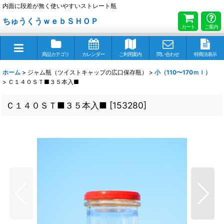
内面に段差が無く使いやすいストレート瓶
ちゅうくうｗｅｂＳＨＯＰ
カート
ご案内
商品カテゴリ
カレンダー
ご利用案内
問い合わせ
特商法表示
ホーム
>
ジャム瓶（ツイストキャップの広口保存瓶）
>
小（110〜170ｍｌ）
>
Ｃ１４０ＳＴ■３５本入■
Ｃ１４０ＳＴ■３５本入■
[
153280
]