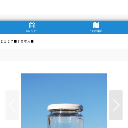
カレンダー
ご利用案内
Ｅ１２７■７０本入■