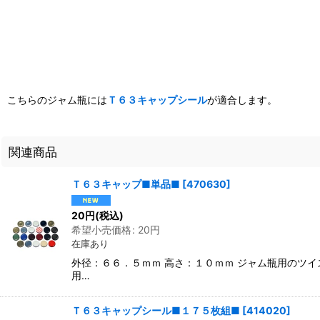
こちらのジャム瓶には
Ｔ６３キャップシール
が適合します。
関連商品
Ｔ６３キャップ■単品■
[
470630
]
20
円
(税込)
希望小売価格
:
20
円
在庫あり
外径：６６．５ｍｍ 高さ：１０ｍｍ ジャム瓶用のツ
用…
Ｔ６３キャップシール■１７５枚組■
[
414020
]