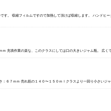
です。 収縮フィルムですので加熱して頂けば収縮します。 ハンドヒータ
３ｍｍ 充填作業の楽な、このクラスにしては口の大きいジャム瓶。 広
高さ：６７ｍｍ 売れ筋の１４０〜１５０ｍｌクラスより一回り小さいジャ