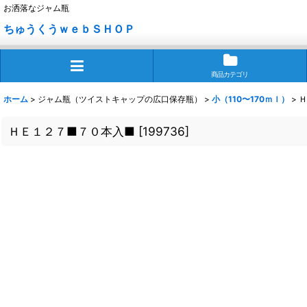
お洒落なジャム瓶
ちゅうくうｗｅｂＳＨＯＰ
商品カテゴリ
ホーム
>
ジャム瓶（ツイストキャップの広口保存瓶）
>
小（110〜170ｍｌ）
>
Ｈ
ＨＥ１２７■７０本入■
[
199736
]