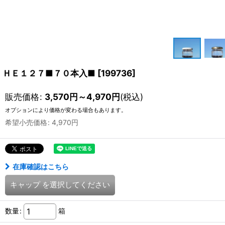
ＨＥ１２７■７０本入■
[
199736
]
販売価格
:
3,570
円
～4,970
円
(税込)
オプションにより価格が変わる場合もあります。
希望小売価格
:
4,970
円
在庫確認はこちら
キャップ
を選択してください
数量
:
箱