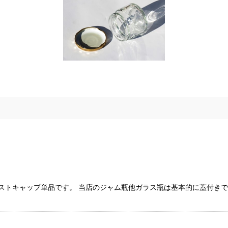
イストキャップ単品です。 当店のジャム瓶他ガラス瓶は基本的に蓋付き