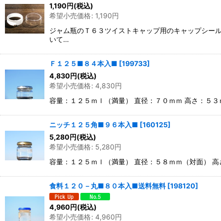
1,190
円
(税込)
希望小売価格
:
1,190
円
ジャム瓶のＴ６３ツイストキャップ用のキャップシール
いて…
Ｆ１２５■８４本入■
[
199733
]
4,830
円
(税込)
希望小売価格
:
4,830
円
容量：１２５ｍｌ（満量） 直径：７０ｍｍ 高さ：５
ニッチ１２５角■９６本入■
[
160125
]
5,280
円
(税込)
希望小売価格
:
5,280
円
容量：１２５ｍｌ（満量） 直径：５８ｍｍ（対面） 
食料１２０－丸■８０本入■送料無料
[
198120
]
4,960
円
(税込)
希望小売価格
:
4,960
円