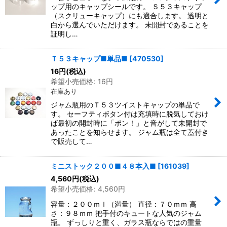
ップ用のキャップシールです。 Ｓ５３キャップ
（スクリューキャップ）にも適合します。 透明と
白から選んでいただけます。 未開封であることを
証明し…
Ｔ５３キャップ■単品■
[
470530
]
16
円
(税込)
希望小売価格
:
16
円
在庫あり
ジャム瓶用のＴ５３ツイストキャップの単品で
す。 セーフティボタン付は充填時に脱気しておけ
ば最初の開封時に「ポン！」と音がして未開封で
あったことを知らせます。 ジャム瓶は全て蓋付き
で販売して…
ミニストック２００■４８本入■
[
161039
]
4,560
円
(税込)
希望小売価格
:
4,560
円
容量：２００ｍｌ（満量） 直径：７０ｍｍ 高
さ：９８ｍｍ 把手付のキュートな人気のジャム
瓶。 ずっしりと重く、ガラス瓶ならではの重量