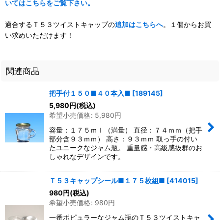
いてはこちらをご覧下さい。
適合するＴ５３ツイストキャップの
追加はこちらへ
。１個からお買
い求めいただけます！
関連商品
把手付１５０■４０本入■
[
189145
]
5,980
円
(税込)
希望小売価格
:
5,980
円
容量：１７５ｍｌ（満量） 直径：７４ｍｍ（把手
部分含９３ｍｍ） 高さ：９３ｍｍ 取っ手の付い
たユニークなジャム瓶。 重量感・高級感抜群のお
しゃれなデザインです。
Ｔ５３キャップシール■１７５枚組■
[
414015
]
980
円
(税込)
希望小売価格
:
980
円
一番ポピュラーなジャム瓶のＴ５３ツイストキャ