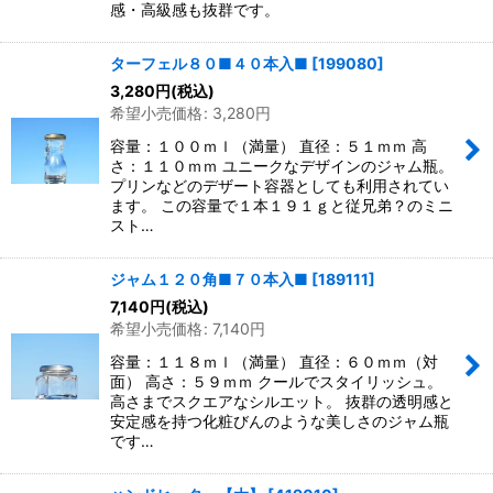
感・高級感も抜群です。
ターフェル８０■４０本入■
[
199080
]
3,280
円
(税込)
希望小売価格
:
3,280
円
容量：１００ｍｌ（満量） 直径：５１ｍｍ 高
さ：１１０ｍｍ ユニークなデザインのジャム瓶。
プリンなどのデザート容器としても利用されてい
ます。 この容量で１本１９１ｇと従兄弟？のミニ
スト…
ジャム１２０角■７０本入■
[
189111
]
7,140
円
(税込)
希望小売価格
:
7,140
円
容量：１１８ｍｌ（満量） 直径：６０ｍｍ（対
面） 高さ：５９ｍｍ クールでスタイリッシュ。
高さまでスクエアなシルエット。 抜群の透明感と
安定感を持つ化粧びんのような美しさのジャム瓶
です…