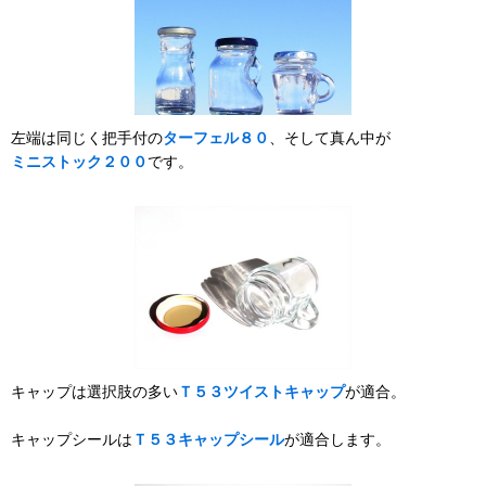
左端は同じく把手付の
ターフェル８０
、そして真ん中が
ミニストック２００
です。
キャップは選択肢の多い
Ｔ５３ツイストキャップ
が適合。
キャップシールは
Ｔ５３キャップシール
が適合します。