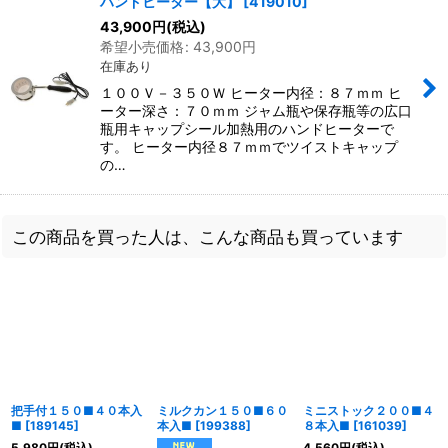
ハンドヒーター【大】
[
419010
]
43,900
円
(税込)
希望小売価格
:
43,900
円
在庫あり
１００Ｖ－３５０Ｗ ヒーター内径：８７ｍｍ ヒ
ーター深さ：７０ｍｍ ジャム瓶や保存瓶等の広口
瓶用キャップシール加熱用のハンドヒーターで
す。 ヒーター内径８７ｍｍでツイストキャップ
の…
この商品を買った人は、こんな商品も買っています
把手付１５０■４０本入
ミルクカン１５０■６０
ミニストック２００■４
■
[
189145
]
本入■
[
199388
]
８本入■
[
161039
]
5,980
円
(税込)
4,560
円
(税込)