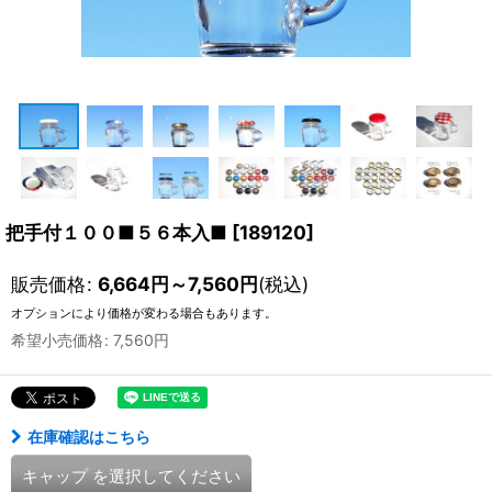
把手付１００■５６本入■
[
189120
]
販売価格
:
6,664
円
～7,560
円
(税込)
オプションにより価格が変わる場合もあります。
希望小売価格
:
7,560
円
在庫確認はこちら
キャップ
を選択してください