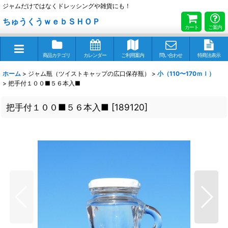
ジャムだけではなくドレッシングや雑貨にも！
ちゅうくうｗｅｂＳＨＯＰ
カート
ご案内
商品カテゴリ
カレンダー
ご利用案内
問い合わせ
特商法表示
ホーム
>
ジャム瓶（ツイストキャップの広口保存瓶）
>
小（110〜170ｍｌ）
>
把手付１００■５６本入■
把手付１００■５６本入■
[
189120
]