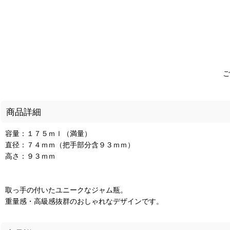
ご
商品詳細
容量：１７５ｍｌ（満量）
直径：７４ｍｍ（把手部分含９３ｍｍ）
高さ：９３ｍｍ
取っ手の付いたユニークなジャム瓶。
重量感・高級感抜群のおしゃれなデザインです。