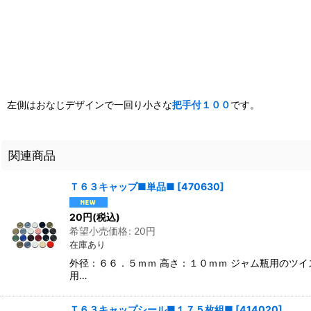
左側はおなじデザインで一回り小さな
把手付１００
です。
関連商品
Ｔ６３キャップ■単品■
[
470630
]
20
円
(税込)
希望小売価格
:
20
円
在庫あり
外径：６６．５ｍｍ 高さ：１０ｍｍ ジャム瓶用のツ
用…
Ｔ６３キャップシール■１７５枚組■
[
414020
]