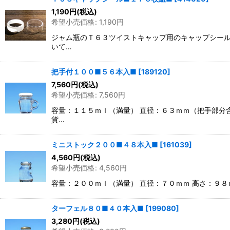
1,190
円
(税込)
希望小売価格
:
1,190
円
ジャム瓶のＴ６３ツイストキャップ用のキャップシール
いて…
把手付１００■５６本入■
[
189120
]
7,560
円
(税込)
希望小売価格
:
7,560
円
容量：１１５ｍｌ（満量） 直径：６３ｍｍ（把手部分
貨…
ミニストック２００■４８本入■
[
161039
]
4,560
円
(税込)
希望小売価格
:
4,560
円
容量：２００ｍｌ（満量） 直径：７０ｍｍ 高さ：９
ターフェル８０■４０本入■
[
199080
]
3,280
円
(税込)