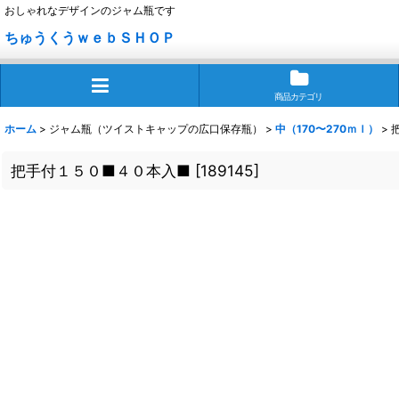
おしゃれなデザインのジャム瓶です
ちゅうくうｗｅｂＳＨＯＰ
商品カテゴリ
ホーム
>
ジャム瓶（ツイストキャップの広口保存瓶）
>
中（170〜270ｍｌ）
>
把手付１５０■４０本入■
[
189145
]