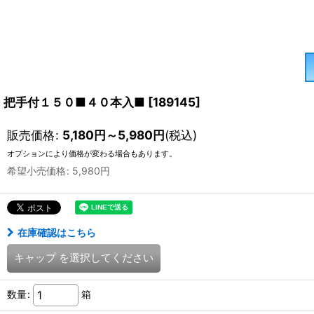
把手付１５０■４０本入■
[
189145
]
販売価格
:
5,180
円
～5,980
円
(税込)
オプションにより価格が変わる場合もあります。
希望小売価格
:
5,980
円
在庫確認はこちら
キャップ
を選択してください
数量
:
箱