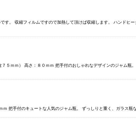
です。 収縮フィルムですので加熱して頂けば収縮します。 ハンドヒータ
含７５ｍｍ） 高さ：８０ｍｍ 把手付のおしゃれなデザインのジャム瓶
８ｍｍ 把手付のキュートな人気のジャム瓶。 ずっしりと重く、ガラス瓶