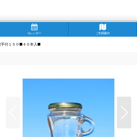
カレンダー
ご利用案内
把手付１５０■４０本入■