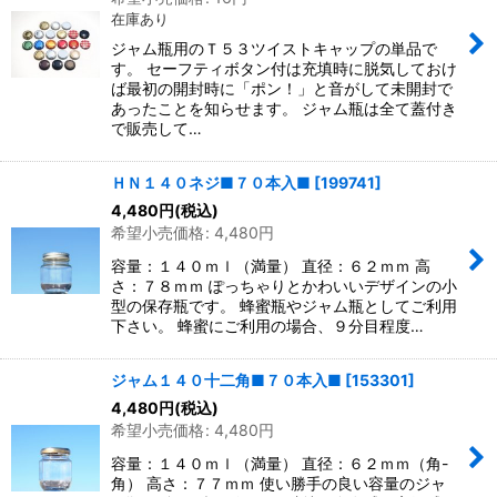
在庫あり
ジャム瓶用のＴ５３ツイストキャップの単品で
す。 セーフティボタン付は充填時に脱気しておけ
ば最初の開封時に「ポン！」と音がして未開封で
あったことを知らせます。 ジャム瓶は全て蓋付き
で販売して…
ＨＮ１４０ネジ■７０本入■
[
199741
]
4,480
円
(税込)
希望小売価格
:
4,480
円
容量：１４０ｍｌ（満量） 直径：６２ｍｍ 高
さ：７８ｍｍ ぽっちゃりとかわいいデザインの小
型の保存瓶です。 蜂蜜瓶やジャム瓶としてご利用
下さい。 蜂蜜にご利用の場合、９分目程度…
ジャム１４０十二角■７０本入■
[
153301
]
4,480
円
(税込)
希望小売価格
:
4,480
円
容量：１４０ｍｌ（満量） 直径：６２ｍｍ（角-
角） 高さ：７７ｍｍ 使い勝手の良い容量のジャ