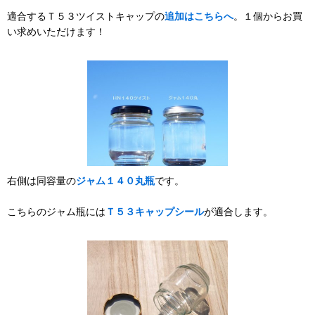
適合するＴ５３ツイストキャップの
追加はこちらへ
。１個からお買
い求めいただけます！
右側は同容量の
ジャム１４０丸瓶
です。
こちらのジャム瓶には
Ｔ５３キャップシール
が適合します。