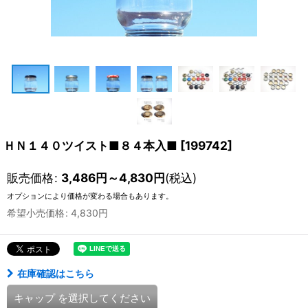
ＨＮ１４０ツイスト■８４本入■
[
199742
]
販売価格
:
3,486
円
～4,830
円
(税込)
オプションにより価格が変わる場合もあります。
希望小売価格
:
4,830
円
在庫確認はこちら
キャップ
を選択してください