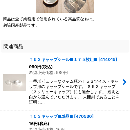
商品は全て業務用で使用されている高品質なもの。
勿論国産製品です。
関連商品
Ｔ５３キャップシール■１７５枚組■
[
414015
]
980
円
(税込)
希望小売価格
:
980
円
一番ポピュラーなジャム瓶のＴ５３ツイストキャ
ップ用のキャップシールです。 Ｓ５３キャップ
（スクリューキャップ）にも適合します。 透明と
白から選んでいただけます。 未開封であることを
証明し…
Ｔ５３キャップ■単品■
[
470530
]
16
円
(税込)
希望小売価格
:
16
円