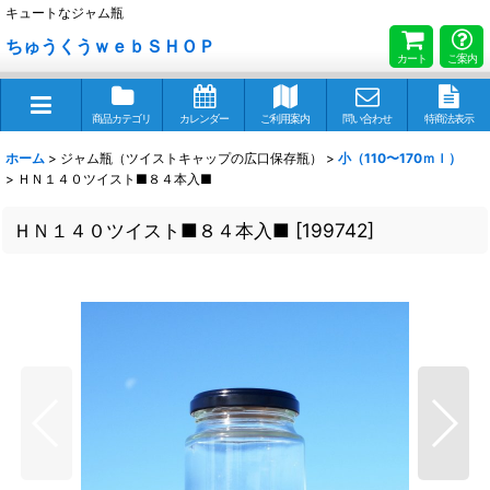
キュートなジャム瓶
ちゅうくうｗｅｂＳＨＯＰ
カート
ご案内
商品カテゴリ
カレンダー
ご利用案内
問い合わせ
特商法表示
ホーム
>
ジャム瓶（ツイストキャップの広口保存瓶）
>
小（110〜170ｍｌ）
>
ＨＮ１４０ツイスト■８４本入■
ＨＮ１４０ツイスト■８４本入■
[
199742
]