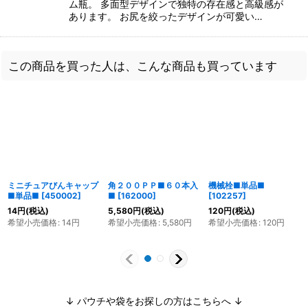
ム瓶。 多面型デザインで独特の存在感と高級感が
あります。 お尻を絞ったデザインが可愛い…
この商品を買った人は、こんな商品も買っています
ミニチュアびんキャップ
角２００ＰＰ■６０本入
機械栓■単品■
■単品■
[
450002
]
■
[
162000
]
[
102257
]
14
円
(税込)
5,580
円
(税込)
120
円
(税込)
希望小売価格
:
14
円
希望小売価格
:
5,580
円
希望小売価格
:
120
円
↓ パウチや袋をお探しの方はこちらへ ↓