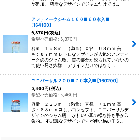
が追加。 斬新なデザインでジャムだけでは…
アンティークジャム１６０■６０本入■
[
164160
]
6,870
円
(税込)
希望小売価格
:
6,870
円
容量：１５８ｍｌ（満量） 直径：６３ｍｍ 高
さ：８７ｍｍ レトロなデザインが人気のアンティ
ーク調のジャム瓶。 首の部分が絞られていないの
で使い易さ抜群！ デザインだけではなく…
ユニバーサル２００■７０本入■
[
160200
]
5,460
円
(税込)
希望小売価格
:
5,460
円
容量：２２３ｍｌ（満量） 直径：７１ｍｍ 高
さ：８８ｍｍ 新しいコンセプト、ユニバーサルデ
ザインのジャム瓶。 かわいい耳の様な持ち手が印
象的。 不思議なデザインですが使い易いＴ６…