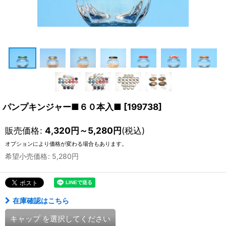
パンプキンジャー■６０本入■
[
199738
]
販売価格
:
4,320
円
～5,280
円
(税込)
オプションにより価格が変わる場合もあります。
希望小売価格
:
5,280
円
在庫確認はこちら
キャップ
を選択してください