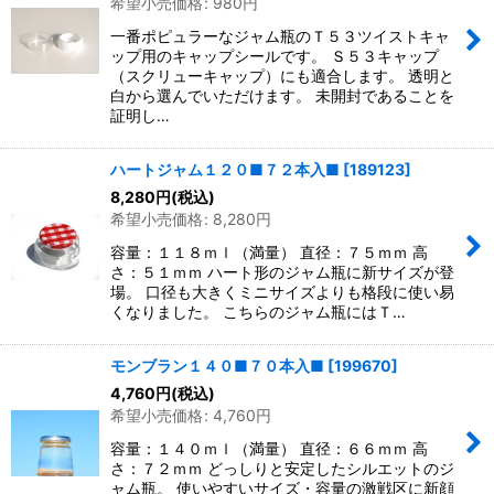
希望小売価格
:
980
円
一番ポピュラーなジャム瓶のＴ５３ツイストキャ
ップ用のキャップシールです。 Ｓ５３キャップ
（スクリューキャップ）にも適合します。 透明と
白から選んでいただけます。 未開封であることを
証明し…
ハートジャム１２０■７２本入■
[
189123
]
8,280
円
(税込)
希望小売価格
:
8,280
円
容量：１１８ｍｌ（満量） 直径：７５ｍｍ 高
さ：５１ｍｍ ハート形のジャム瓶に新サイズが登
場。 口径も大きくミニサイズよりも格段に使い易
くなりました。 こちらのジャム瓶にはＴ…
モンブラン１４０■７０本入■
[
199670
]
4,760
円
(税込)
希望小売価格
:
4,760
円
容量：１４０ｍｌ（満量） 直径：６６ｍｍ 高
さ：７２ｍｍ どっしりと安定したシルエットのジ
ャム瓶。 使いやすいサイズ・容量の激戦区に新顔