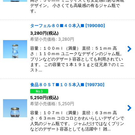
デザイン。 小さくても高級感の有るジャム瓶で
す。
ターフェル８０■４０本入■
[
199080
]
3,280
円
(税込)
希望小売価格
:
3,280
円
容量：１００ｍｌ（満量） 直径：５１ｍｍ 高
さ：１１０ｍｍ ユニークなデザインのジャム瓶。
プリンなどのデザート容器としても利用されてい
ます。 この容量で１本１９１ｇと従兄弟？のミニ
スト…
食品８０ＳＴ■１０５本入■
[
199730
]
5,250
円
(税込)
希望小売価格
:
5,250
円
容量：１０７ｍｌ（満量） 直径：６３ｍｍ 高
さ：６３ｍｍ コロコロとかわいらしいデザインで
人気のジャム瓶です。 ジャムだけではなくプリン
などのデザート容器としても活躍中！ 雑…