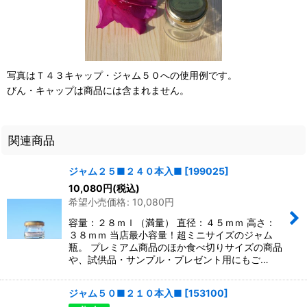
写真はＴ４３キャップ・ジャム５０への使用例です。
びん・キャップは商品には含まれません。
関連商品
ジャム２５■２４０本入■
[
199025
]
10,080
円
(税込)
希望小売価格
:
10,080
円
容量：２８ｍｌ（満量） 直径：４５ｍｍ 高さ：
３８ｍｍ 当店最小容量！超ミニサイズのジャム
瓶。 プレミアム商品のほか食べ切りサイズの商品
や、試供品・サンプル・プレゼント用にもご…
ジャム５０■２１０本入■
[
153100
]