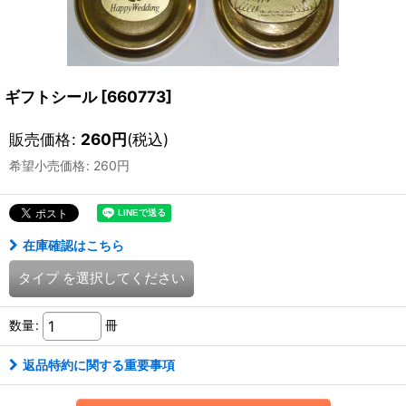
ギフトシール
[
660773
]
販売価格
:
260
円
(税込)
希望小売価格
:
260
円
在庫確認はこちら
タイプ
を選択してください
数量
:
冊
返品特約に関する重要事項