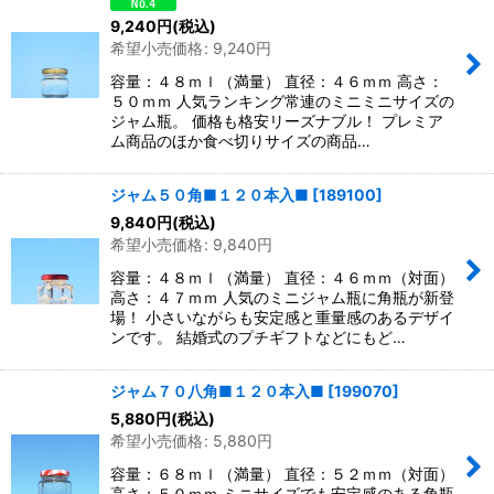
9,240
円
(税込)
希望小売価格
:
9,240
円
容量：４８ｍｌ（満量） 直径：４６ｍｍ 高さ：
５０ｍｍ 人気ランキング常連のミニミニサイズの
ジャム瓶。 価格も格安リーズナブル！ プレミア
ム商品のほか食べ切りサイズの商品…
ジャム５０角■１２０本入■
[
189100
]
9,840
円
(税込)
希望小売価格
:
9,840
円
容量：４８ｍｌ（満量） 直径：４６ｍｍ（対面）
高さ：４７ｍｍ 人気のミニジャム瓶に角瓶が新登
場！ 小さいながらも安定感と重量感のあるデザイ
ンです。 結婚式のプチギフトなどにもど…
ジャム７０八角■１２０本入■
[
199070
]
5,880
円
(税込)
希望小売価格
:
5,880
円
容量：６８ｍｌ（満量） 直径：５２ｍｍ（対面）
高さ：５０ｍｍ ミニサイズでも安定感のある角瓶