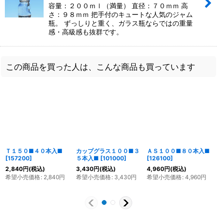
容量：２００ｍｌ（満量） 直径：７０ｍｍ 高
さ：９８ｍｍ 把手付のキュートな人気のジャム
瓶。 ずっしりと重く、ガラス瓶ならではの重量
感・高級感も抜群です。
この商品を買った人は、こんな商品も買っています
Ｔ１５０■４０本入■
カップグラス１００■３
ＡＳ１００■８０本入■
[
157200
]
５本入■
[
101000
]
[
126100
]
2,840
円
(税込)
3,430
円
(税込)
4,960
円
(税込)
希望小売価格
:
2,840
円
希望小売価格
:
3,430
円
希望小売価格
:
4,960
円