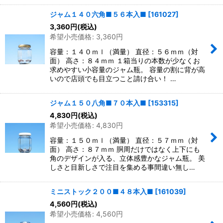
ジャム１４０六角■５６本入■
[
161027
]
3,360
円
(税込)
希望小売価格
:
3,360
円
容量：１４０ｍｌ（満量） 直径：５６ｍｍ（対
面） 高さ：８４ｍｍ １箱当りの本数が少なくお
求めやすい小容量のジャム瓶。 容量の割に背が高
いので店頭でも目立つこと請け合い！ …
ジャム１５０八角■７０本入■
[
153315
]
4,830
円
(税込)
希望小売価格
:
4,830
円
容量：１５０ｍｌ（満量） 直径：５７ｍｍ（対
面） 高さ：８７ｍｍ 胴周だけではなく上下にも
角のデザインが入る、立体感豊かなジャム瓶。 美
しさと目新しさで注目を集める事間違い無し…
ミニストック２００■４８本入■
[
161039
]
4,560
円
(税込)
希望小売価格
:
4,560
円