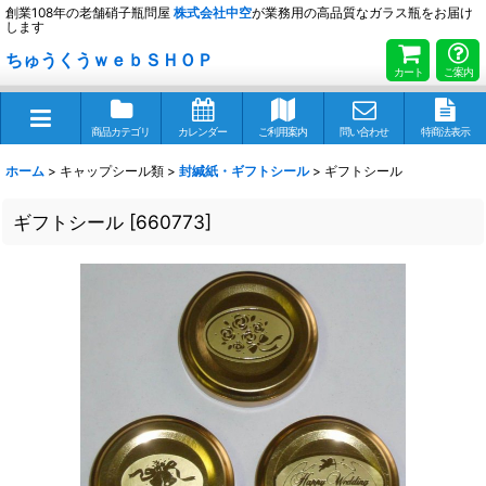
創業108年の老舗硝子瓶問屋
株式会社
中空
が業務用の高品質なガラス瓶をお届け
します
ちゅうくうｗｅｂＳＨＯＰ
カート
ご案内
商品カテゴリ
カレンダー
ご利用案内
問い合わせ
特商法表示
ホーム
>
キャップシール類
>
封緘紙・ギフトシール
>
ギフトシール
ギフトシール
[
660773
]