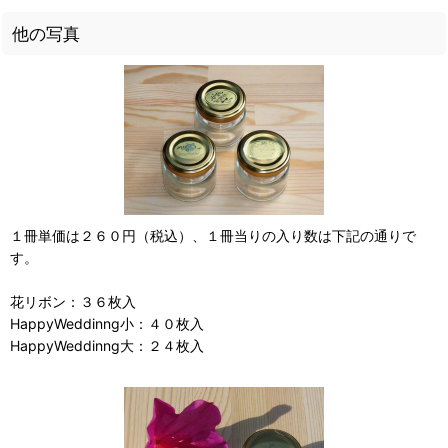
他の写真
１冊単価は２６０円（税込）、１冊当りの入り数は下記の通りで
す。
花リボン：３６枚入
HappyWeddinng小：４０枚入
HappyWeddinng大：２４枚入