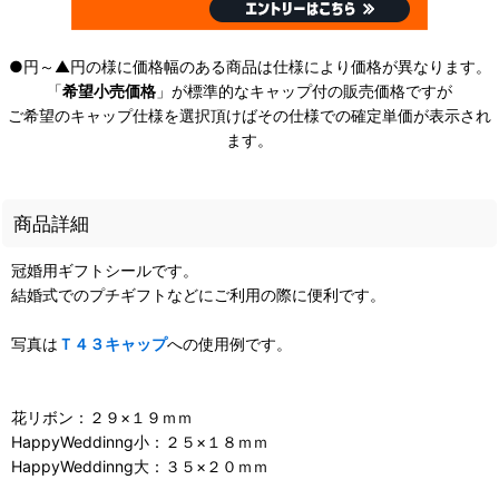
●円～▲円の様に価格幅のある商品は仕様により価格が異なります。
「
希望小売価格
」が標準的なキャップ付の販売価格ですが
ご希望のキャップ仕様を選択頂けばその仕様での確定単価が表示され
ます。
商品詳細
冠婚用ギフトシールです。
結婚式でのプチギフトなどにご利用の際に便利です。
写真は
Ｔ４３キャップ
への使用例です。
花リボン：２９×１９ｍｍ
HappyWeddinng小：２５×１８ｍｍ
HappyWeddinng大：３５×２０ｍｍ