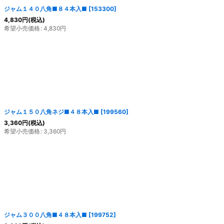
ジャム１４０八角■８４本入■
[
153300
]
4,830
円
(税込)
希望小売価格
:
4,830
円
ジャム１５０八角ネジ■４８本入■
[
199560
]
3,360
円
(税込)
希望小売価格
:
3,360
円
ジャム３００八角■４８本入■
[
199752
]