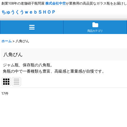
創業108年の老舗硝子瓶問屋
株式会社
中空
が業務用の高品質なガラス瓶をお届けし
ちゅうくうｗｅｂＳＨＯＰ
商品カテゴリ
ホーム
>
八角びん
八角びん
ジャム瓶、保存瓶の八角瓶。
角瓶の中で一番種類も豊富、高級感と重量感が自慢です。
17
件
表示数
:
並び順
: