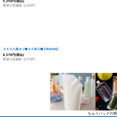
5,250
円
(税込)
希望小売価格
:
5,250
円
３６０八角ネジ■３０本入■
[
164045
]
6,270
円
(税込)
希望小売価格
:
6,270
円
ちゅうパックの商