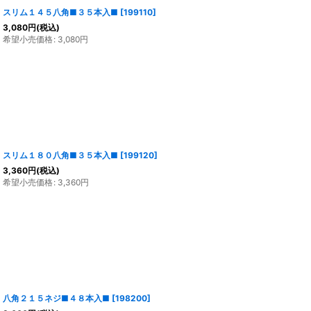
スリム１４５八角■３５本入■
[
199110
]
3,080
円
(税込)
希望小売価格
:
3,080
円
スリム１８０八角■３５本入■
[
199120
]
3,360
円
(税込)
希望小売価格
:
3,360
円
八角２１５ネジ■４８本入■
[
198200
]