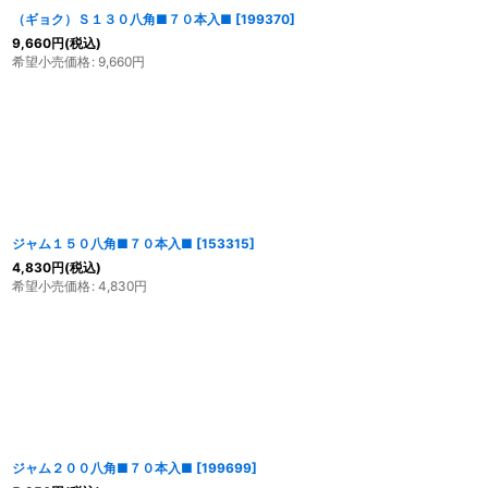
（ギョク）Ｓ１３０八角■７０本入■
[
199370
]
9,660
円
(税込)
希望小売価格
:
9,660
円
ジャム１５０八角■７０本入■
[
153315
]
4,830
円
(税込)
希望小売価格
:
4,830
円
ジャム２００八角■７０本入■
[
199699
]