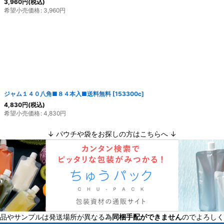
3,960
円
(税込)
希望小売価格
:
3,960
円
ジャム１４０八角■８４本入■送料無料
[
153300c
]
4,830
円
(税込)
希望小売価格
:
4,830
円
↓ パウチや袋をお探しの方はこちらへ ↓
品やサンプルは発送場所が異なる為
同梱手配ができません
のでよろしく