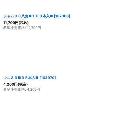
ジャム３０八角■１８０本入■
[
187308
]
11,700
円
(税込)
希望小売価格
:
11,700
円
ウニ８０■３５本入■
[
103070
]
4,200
円
(税込)
希望小売価格
:
4,200
円