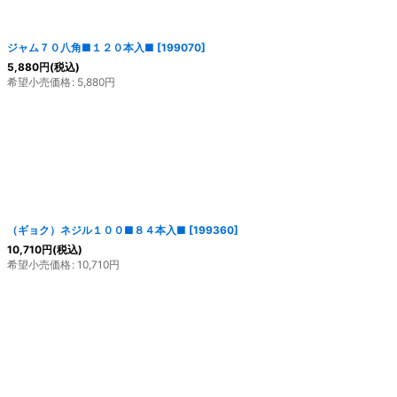
絞り込む
ジャム７０八角■１２０本入■
[
199070
]
5,880
円
(税込)
希望小売価格
:
5,880
円
（ギョク）ネジル１００■８４本入■
[
199360
]
10,710
円
(税込)
希望小売価格
:
10,710
円