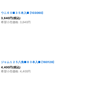
ウニ６０■３５本入■
[
103060
]
3,640
円
(税込)
希望小売価格
:
3,640
円
ジャム１２５八角■８０本入■
[
160128
]
4,400
円
(税込)
希望小売価格
:
4,400
円